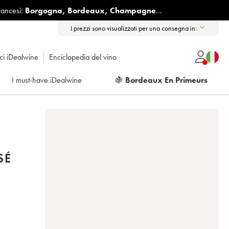
rancesi:
Borgogna
,
Bordeaux
,
Champagne
...
I prezzi sono visualizzati per una consegna in:
ici iDealwine
Enciclopedia del vino
I must-have iDealwine
🍇
Bordeaux En Primeurs
SÉ