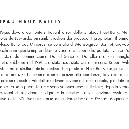
TEAU HAUT-BAILLY
Pujau, dove attualmente si trova il terroir dello Château Haut-Bailly. Nel 
olas de Leuvarde, entrambi creditori dei precedenti proprietari. Il primo 
lcide Bellot des Minières, su consiglio di Monseigneur Bonnet, arcivesc
pochi anni questo imprenditore e viticoltore esperto ha portato i vini dell’
acquistata dal commerciante Daniel Sanders. Da allora la sua famiglia
uta, sebbene nel 1998 sia stata acquistata dall’americano Robert Wilme
 e nelle strutture della cantina. Il vigneto di Haut-Bailly sorge su un t
pietre fossili. Perfettamente drenate grazie alla pendenza, le viti sono colt
esenti vecchie viti dall’assortimento varietale diversificato, piantate n
 cabernet sauvignon. Le rese sono volontariamente limitate; dopo la vend
zioni di selezione in vigna e in cantina. La vinificazione avviene in
 una delle più rinomate tenute della denominazione Pessac-Léognan e la