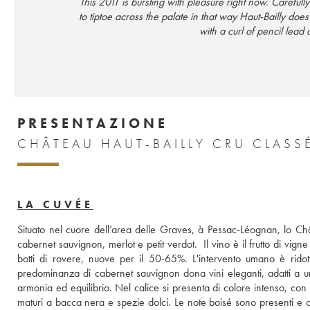
This 2011 is bursting with pleasure right now. Carefully
to tiptoe across the palate in that way Haut-Bailly does
with a curl of pencil lead
PRESENTAZIONE
LA CUVÉE
Situato nel cuore dell’area delle Graves, à Pessac-Léognan, lo Ch
cabernet sauvignon, merlot e petit verdot.  Il vino è il frutto di vig
botti di rovere, nuove per il 50-65%. L'intervento umano è ridot
predominanza di cabernet sauvignon dona vini eleganti, adatti a 
armonia ed equilibrio. Nel calice si presenta di colore intenso, con r
maturi a bacca nera e spezie dolci. Le note boisé sono presenti e co