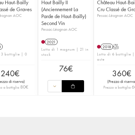
u Haut-Bailly
Haut Bailly II
Château Haut-Bai
assé de Graves
(Anciennement La
Cru Classé de Gr
Léognan AOC
Parde de Haut-Bailly)
Pessac-Léognan AOC
Second Vin
Pessac-Léognan AOC
2021
0
2018
T
Lotto di 1 magnum | 21 in
 3 bottiglie | 0
Lotto di 6 bottiglie |
stock
aste
76
€
240
€
360
€
rezzo di riserva
)
(
Prezzo di riserva
80
€
6
o a bottiglia
Prezzo a bottiglia