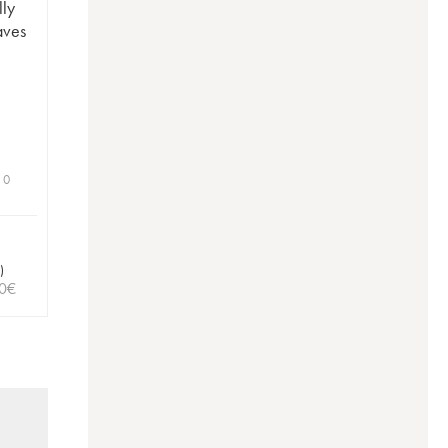
lly
aves
 0
)
0
€