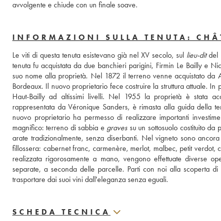
avvolgente e chiude con un finale soave.
INFORMAZIONI SULLA TENUTA: CHÂ
Le viti di questa tenuta esistevano già nel XV secolo, sul 
lieu-dit
 del 
tenuta fu acquistata da due banchieri parigini, Firmin Le Bailly e Nic
suo nome alla proprietà. Nel 1872 il terreno venne acquistato da A
Bordeaux. Il nuovo proprietario fece costruire la struttura attuale. In 
Haut-Bailly ad altissimi livelli. Nel 1955 la proprietà è stata 
rappresentata da Véronique Sanders, è rimasta alla guida della ten
nuovo proprietario ha permesso di realizzare importanti investimenti
magnifico: terreno di sabbia e 
graves
 su un sottosuolo costituito da 
arate tradizionalmente, senza diserbanti. Nel vigneto sono ancora pr
fillossera: cabernet franc, carmenère, merlot, malbec, petit verdot,
realizzata rigorosamente a mano, vengono effettuate diverse opera
separate, a seconda delle parcelle. Parti con noi alla scoperta di
trasportare dai suoi vini dall'eleganza senza eguali.
SCHEDA TECNICA