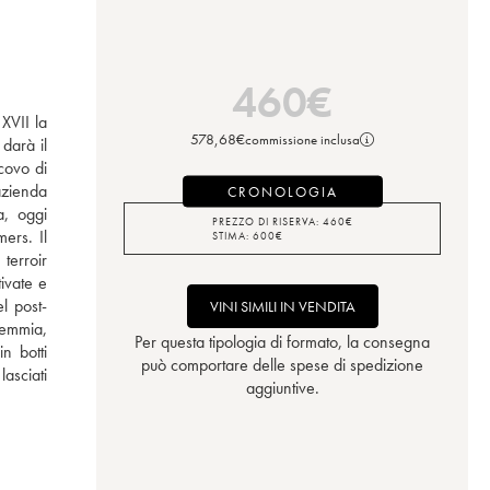
460
€
XVII la 
578,68
€
commissione inclusa
darà il 
ovo di 
azienda 
CRONOLOGIA
, oggi 
PREZZO DI RISERVA:
460
€
rs. Il 
STIMA:
600
€
erroir 
ivate e 
el post-
VINI SIMILI IN VENDITA
emmia, 
Per questa tipologia di formato, la consegna
 botti 
può comportare delle spese di spedizione
sciati 
aggiuntive.