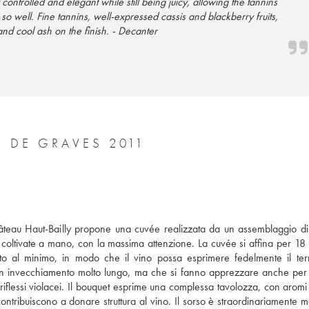
 controlled and elegant while still being juicy, allowing the tannins
 so well. Fine tannins, well-expressed cassis and blackberry fruits,
 and cool ash on the finish. - Decanter
CHÂTEAU HAUT-BAILLY CRU CLASSÉ DE GRAVES 2011
âteau Haut-Bailly propone una cuvée realizzata da un assemblaggio di 
ne coltivate a mano, con la massima attenzione. La cuvée si affina per 18 
to al minimo, in modo che il vino possa esprimere fedelmente il terro
un invecchiamento molto lungo, ma che si fanno apprezzare anche per l
iflessi violacei. Il bouquet esprime una complessa tavolozza, con aromi di
ntribuiscono a donare struttura al vino. Il sorso è straordinariamente mo