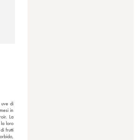
uve di 
mesi in 
ir. La 
a loro 
 frutti 
rbido, 