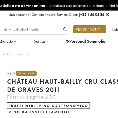
le delle
aste di vini online
ed enoteca con un'ampia selezione di vini f
Una domanda?
Contatta il nostro Servizio Clienti
|
+33 1 56 05 86 10
Ind
VENDI I TUOI VINI
tre aste
Servizi
✨Personal Sommelier
ut-Bailly Cru Classé de Graves 2011 - Lotto di 1 jéroboam
ASTA
IVA detraibile
CHÂTEAU HAUT-BAILLY CRU CLAS
DE GRAVES 2011
Pessac-Léognan AOC
FRUTTI NERI
VINO GASTRONOMICO
VINO DA INVECCHIAMENTO