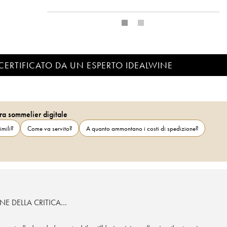
CERTIFICATO DA UN ESPERTO IDEALWINE
ra sommelier digitale
imili?
Come va servito?
A quanto ammontano i costi di spedizione?
NE DELLA CRITICA…