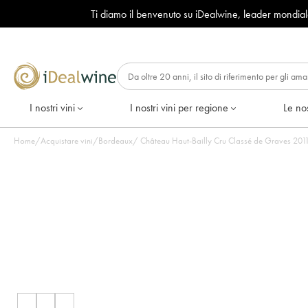
Ti diamo il benvenuto su iDealwine, leader mondia
I nostri vini
I nostri vini per regione
Le nos
Home
/
Acquistare vini
/
Bordeaux
/
Château Ha