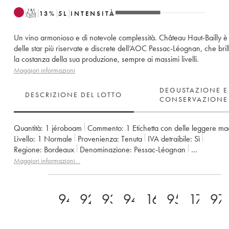
T
13
%
5
L
INTENSITÀ
Un vino armonioso e di notevole complessità. Château Haut-Bailly è
delle star più riservate e discrete dell’AOC Pessac-Léognan, che bril
la costanza della sua produzione, sempre ai massimi livelli.
Maggiori informazioni
DEGUSTAZIONE E
DESCRIZIONE DEL LOTTO
CONSERVAZIONE
Quantità:
1 jéroboam
Commento:
1 Etichetta con delle leggere ma
Livello:
1
Normale
Provenienza:
tenuta
IVA detraibile:
sì
Regione:
Bordeaux
Denominazione:
Pessac-Léognan
Classificazione:
Cru Classé de Graves
Proprietario:
Famille Wilmer
Maggiori informazioni…
94+
92
93
94
16+
95
17/20
97