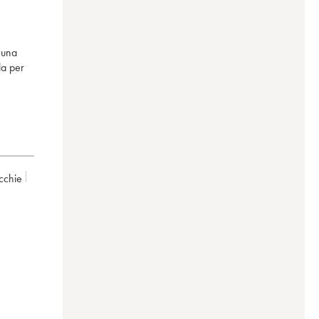
 una
la per
cchie
s