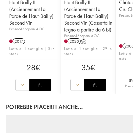
Haut Bailly II
Haut Bailly II
Châtea
(Anciennement La
(Anciennement La
Cru Cl
Parde de Haut-Bailly)
Parde de Haut-Bailly)
Pessac-
Second Vin
Second Vin (Cassetta in
Pessac-Léognan AOC
legno a partire da 6 bt)
Pessac-Léognan AOC
2017
2020
T
200
Lotto di 1 bottiglia | 5 in
Lotto di 1 bottiglia | 29 in
Lotto di
stock
stock
aste
28
€
35
€
(
P
Prezz
POTREBBE PIACERTI ANCHE…