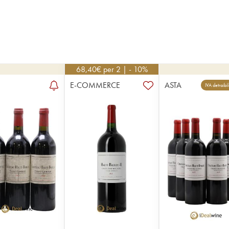
68,40
€
per 2 | - 10%
E-COMMERCE
ASTA
IVA detraibi