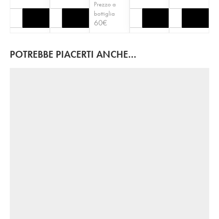
Prezzo a
bottiglia
60
€
POTREBBE PIACERTI ANCHE…