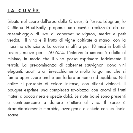
LA CUVÉE
Situato nel cuore dell’area delle Graves, à Pessac-Léognan, lo 
Château Haut-Bailly propone una cuvée realizzata da un 
assemblaggio di uve di cabernet sauvignon, merlot e petit 
verdot.  Il vino è il frutto di vigne coltivate a mano, con la 
massima attenzione. La cuvée si affina per 18 mesi in botti di 
rovere, nuove per il 50-65%. L'intervento umano è ridotto al 
minimo, in modo che il vino possa esprimere fedelmente il 
terroir. La predominanza di cabernet sauvignon dona vini 
eleganti, adatti a un invecchiamento molto lungo, ma che si 
fanno apprezzare anche per la loro armonia ed equilibrio. Nel 
calice si presenta di colore intenso, con riflessi violacei. Il 
bouquet esprime una complessa tavolozza, con aromi di frutti 
maturi a bacca nera e spezie dolci. Le note boisé sono presenti 
e contribuiscono a donare struttura al vino. Il sorso è 
straordinariamente morbido, avvolgente e chiude con un finale 
soave.