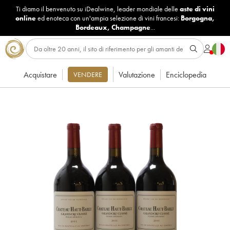
Ti diamo il benvenuto su iDealwine, leader mondiale delle
aste di vini
online
ed enoteca con un'ampia selezione di vini francesi:
Borgogna
,
Bordeaux
,
Champagne
...
Acquistare
Valutazione
Enciclopedia
VENDERE