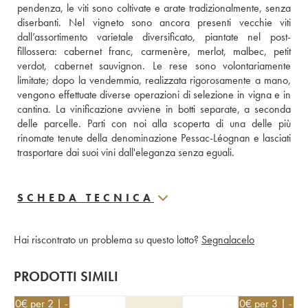
pendenza, le viti sono coltivate e arate tradizionalmente, senza 
diserbanti. Nel vigneto sono ancora presenti vecchie viti 
dall’assortimento varietale diversificato, piantate nel post-
fillossera: cabernet franc, carmenère, merlot, malbec, petit 
verdot, cabernet sauvignon. Le rese sono volontariamente 
limitate; dopo la vendemmia, realizzata rigorosamente a mano, 
vengono effettuate diverse operazioni di selezione in vigna e in 
cantina. La vinificazione avviene in botti separate, a seconda 
delle parcelle. Parti con noi alla scoperta di una delle più 
rinomate tenute della denominazione Pessac-Léognan e lasciati 
trasportare dai suoi vini dall'eleganza senza eguali.
SCHEDA TECNICA
Hai riscontrato un problema su questo lotto?
Segnalacelo
PRODOTTI SIMILI
8,40
€
per 2 | - 10%
34,20
€
per 3 | - 1