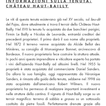
INFORMAZIONI SULLA TENUTA:
CHÂTEAU HAUT-BAILLY
Le viti di questa tenuta esistevano già nel XV secolo, sul 
lieu-dit
del Pujau, dove attualmente si trova il terroir dello Château Haut-
Bailly. Nel XVII la tenuta fu acquistata da due banchieri parigini, 
Firmin Le Bailly e Nicolas de Leuvarde, entrambi creditori dei 
precedenti proprietari. Il primo darà il suo nome alla proprietà. 
Nel 1872 il terreno venne acquistato da Alcide Bellot des 
Minières, su consiglio di Monseigneur Bonnet, arcivescovo di 
Bordeaux. Il nuovo proprietario fece costruire la struttura attuale. 
In pochi anni questo imprenditore e viticoltore esperto ha portato 
i vini dell’azienda Haut-Bailly ad altissimi livelli. Nel 1955 la 
proprietà è stata acquistata dal commerciante Daniel Sanders. 
Da allora la sua famiglia, oggi rappresentata da Véronique 
Sanders, è rimasta alla guida della tenuta, sebbene nel 1998 sia 
stata acquistata dall’americano Robert Wilmers. Il nuovo 
proprietario ha permesso di realizzare importanti investimenti e 
nelle strutture della cantina. Il vigneto di Haut-Bailly sorge su un 
terroir magnifico: terreno di sabbia e 
graves
 su un sottosuolo 
costituito da pietre fossili. Perfettamente drenate grazie alla 