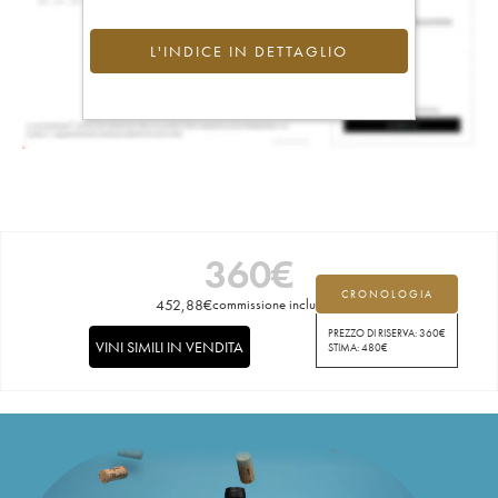
L'INDICE IN DETTAGLIO
360
€
CRONOLOGIA
452,88
€
commissione inclusa
PREZZO DI RISERVA:
360
€
VINI SIMILI IN VENDITA
STIMA:
480
€