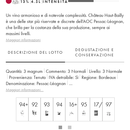
T
13
%
4.5
L
INTENSITÀ
Un vino armonioso e di notevole complessità. Château Haut-Bailly
è una delle star più riservate e discrete dell’AOC Pessac-Léognan,
che brilla per la costanza della sua produzione, sempre ai
massimi livelli.
Maggiori informazioni
DEGUSTAZIONE E
DESCRIZIONE DEL LOTTO
CONSERVAZIONE
Quantità:
3 magnum
Commento:
3 Normali
Livello:
3
Normale
Provenienza:
tenuta
IVA detraibile:
sì
Regione:
Bordeaux
Denominazione:
Pessac-Léognan
Classificazione:
Cru Classé de Graves
Maggiori informazioni…
Proprietario:
Famille Wilmers
94+
92
93
94
16+
95
17/20
97