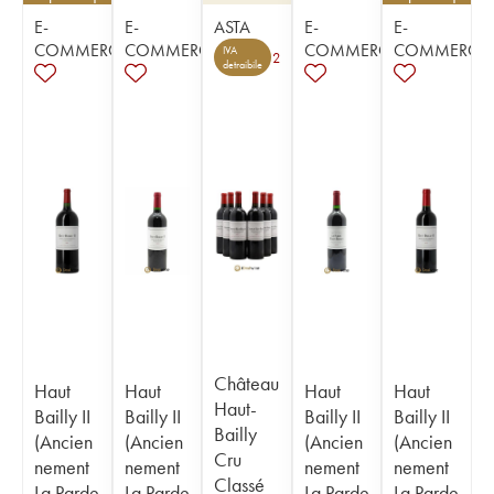
E-
E-
ASTA
E-
E-
COMMERCE
COMMERCE
COMMERCE
COMMERCE
IVA
2
detraibile
Château
Haut
Haut
Haut
Haut
Haut-
Bailly II
Bailly II
Bailly II
Bailly II
Bailly
(Ancien
(Ancien
(Ancien
(Ancien
Cru
nement
nement
nement
nement
Classé
La Parde
La Parde
La Parde
La Parde