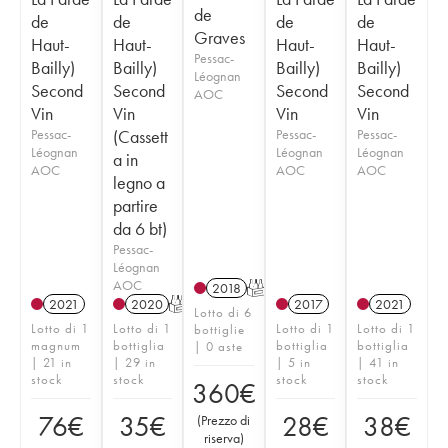
de
de
de
de
de
Graves
Haut-
Haut-
Haut-
Haut-
Pessac-
Bailly)
Bailly)
Bailly)
Bailly)
Léognan
Second
Second
Second
Second
AOC
Vin
Vin
Vin
Vin
Pessac-
(Cassett
Pessac-
Pessac-
Léognan
Léognan
Léognan
a in
AOC
AOC
AOC
legno a
partire
da 6 bt)
Pessac-
Léognan
AOC
2018
T
2021
2020
T
2017
2021
Lotto di 6
Lotto di 1
Lotto di 1
Lotto di 1
Lotto di 1
bottiglie
magnum
bottiglia
bottiglia
bottiglia
| 0 aste
| 21 in
| 29 in
| 5 in
| 41 in
stock
stock
stock
stock
360
€
76
€
35
€
28
€
38
€
(
Prezzo di
riserva
)