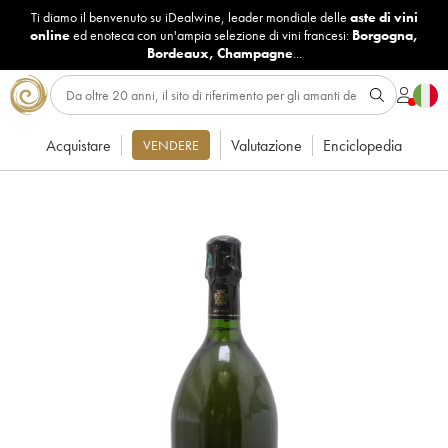
Ti diamo il benvenuto su iDealwine, leader mondiale delle
aste di vini
online
ed enoteca con un'ampia selezione di vini francesi:
Borgogna
,
Bordeaux
,
Champagne
...
Acquistare
Valutazione
Enciclopedia
VENDERE