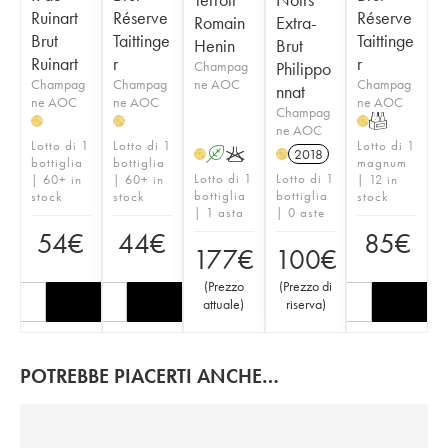
Ruinart
Réserve
Réserve
Romain
Extra-
Brut
Taittinge
Taittinge
Henin
Brut
Ruinart
r
r
Champag
Philippo
Champag
Champag
ne AOC
Champag
nnat
ne AOC
ne AOC
ne AOC
Champag
T
H
H
H
ne AOC
Lotto di 1
Lotto di 1
Lotto di 1
A
K
2018
H
H
bottiglia
bottiglia
magnum
Lotto di 1
Lotto di 1
| 60+ in
| 60+ in
| 12 in
bottiglia
bottiglia
stock
stock
stock
| 1 asta
| 0 aste
54
€
44
€
85
€
177
€
100
€
(
Prezzo
(
Prezzo di
attuale
)
riserva
)
POTREBBE PIACERTI ANCHE…