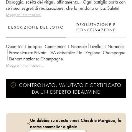
Dosaggio, scelta dei vitigni, affinamento... Ogni bottiglia porta con
sé i suoi segreti di realizzazione, che la rendono unica. Salute!
Maggiori informazioni
DEGUSTAZIONE E
DESCRIZIONE DEL LOTTO
CONSERVAZIONE
Quantità:
1 bottiglia
Commento:
1 Normale
Livello:
1
Normale
Provenienza:
privato
IVA detraibile:
no
Regione:
Champagne
Denominazione:
Champagne
Maggiori informazioni…
CONTROLLATO, VALUTATO E CERTIFICATO
DA UN ESPERTO IDEALWINE
Un dubbio su questo vino? Chiedi a Margaux, la
nostra sommelier digitale