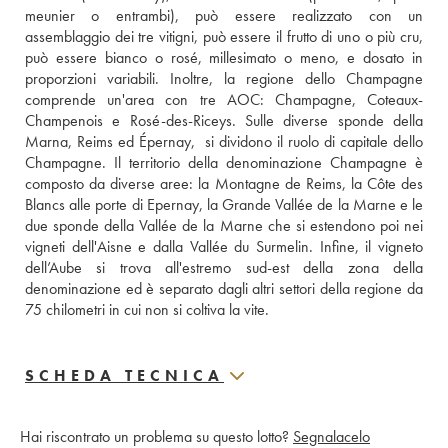
meunier o entrambi), può essere realizzato con un 
assemblaggio dei tre vitigni, può essere il frutto di uno o più cru, 
può essere bianco o rosé, millesimato o meno, e dosato in 
proporzioni variabili. Inoltre, la regione dello Champagne 
comprende un'area con tre AOC: Champagne, Coteaux-
Champenois e Rosé-des-Riceys. Sulle diverse sponde della 
Marna, Reims ed Épernay,  si dividono il ruolo di capitale dello 
Champagne. Il territorio della denominazione Champagne è 
composto da diverse aree: la Montagne de Reims, la Côte des 
Blancs alle porte di Epernay, la Grande Vallée de la Marne e le 
due sponde della Vallée de la Marne che si estendono poi nei 
vigneti dell'Aisne e dalla Vallée du Surmelin. Infine, il vigneto 
dell’Aube si trova all'estremo sud-est della zona della 
denominazione ed è separato dagli altri settori della regione da 
75 chilometri in cui non si coltiva la vite.
SCHEDA TECNICA
Hai riscontrato un problema su questo lotto?
Segnalacelo