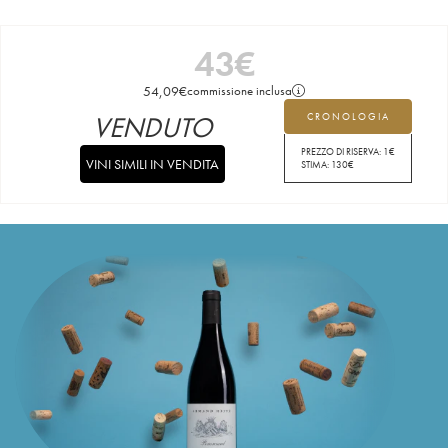
43
€
54,09
€
commissione inclusa
VENDUTO
CRONOLOGIA
PREZZO DI RISERVA:
1
€
VINI SIMILI IN VENDITA
STIMA:
130
€