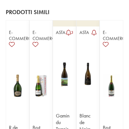
PRODOTTI SIMILI
E-
E-
ASTA
ASTA
E-
3
COMMERCE
COMMERCE
COMMERCE
Gamin
Blanc
du
de
R de
Brut
Brut
Terroir
Noirs