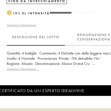
VINO DA INVECCHIAMENTO
13
%
3
L
INTENSITÀ
Maggiori informazioni
DEGUSTAZIONE E
DESCRIZIONE DEL LOTTO
CONSERVAZIONE
Quantità:
4 bottiglie
Commento:
4 Etichette con delle leggere mac
Livello:
4
Normale
Provenienza:
privato
IVA detraibile:
no
Regione:
Alsazia
Denominazione:
Alsace Grand Cru
Proprietario:
Pierre Sparr
Maggiori informazioni…
CERTIFICATO DA UN ESPERTO IDEALWINE