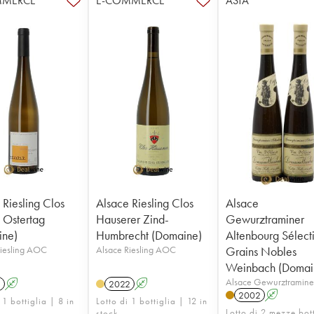
MMERCE
E-COMMERCE
ASTA
 Riesling Clos
Alsace Riesling Clos
Alsace
 Ostertag
Hauserer Zind-
Gewurztraminer
ine)
Humbrecht (Domaine)
Altenbourg Sélect
Riesling AOC
Alsace Riesling AOC
Grains Nobles
Weinbach (Domai
Alsace Gewurztramin
1
A
2022
A
2002
A
 1 bottiglia | 8 in
Lotto di 1 bottiglia | 12 in
Lotto di 2 mezze bott
stock