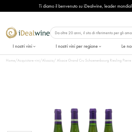
Ti diamo il benvenuto su iDealwine, leader mondia
I nostri vini
I nostri vini per regione
Le nos
Home
/
Acquistare vini
/
Alsazia
/