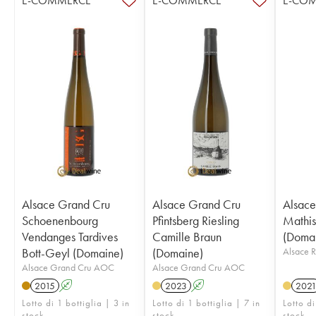
E-COMMERCE
E-COMMERCE
E-CO
Alsace Grand Cru
Alsace Grand Cru
Alsace
Schoenenbourg
Pfintsberg Riesling
Mathis
Vendanges Tardives
Camille Braun
(Doma
Bott-Geyl (Domaine)
(Domaine)
Alsace 
Alsace Grand Cru AOC
Alsace Grand Cru AOC
2015
A
2023
A
202
Lotto di 1 bottiglia | 3 in
Lotto di 1 bottiglia | 7 in
Lotto di
stock
stock
stock