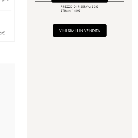
PREZZO DI RISERVA:
53
€
STIMA:
140
€
VINI SIMILI IN VENDITA
6
€