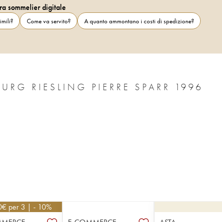
ra sommelier digitale
imili?
Come va servito?
A quanto ammontano i costi di spedizione?
ALSACE GRAND CRU SCHOENENBOURG RIESLING PIERRE SPARR 1996
0
€
per 3 | - 10%