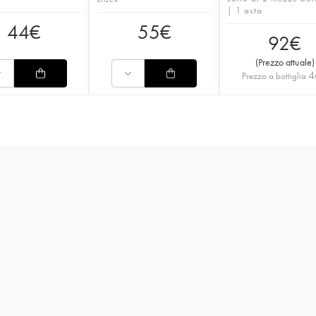
| 1 asta
44
€
55
€
92
€
(
Prezzo attuale
)
4
Prezzo a bottiglia