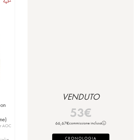
2
VENDUTO
ion
53
€
ne)
66,67
€
commissione inclusa
er AOC
CRONOLOGIA
iglie