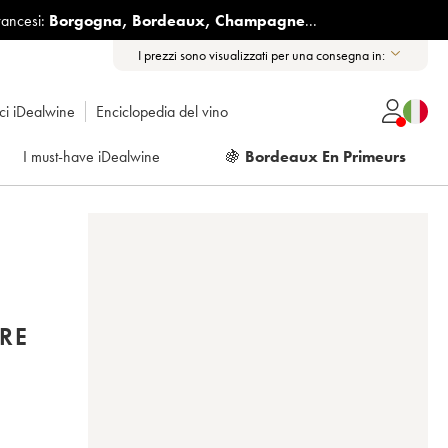
rancesi:
Borgogna
,
Bordeaux
,
Champagne
...
I prezzi sono visualizzati per una consegna in:
ici iDealwine
Enciclopedia del vino
I must-have iDealwine
🍇
Bordeaux En Primeurs
RE