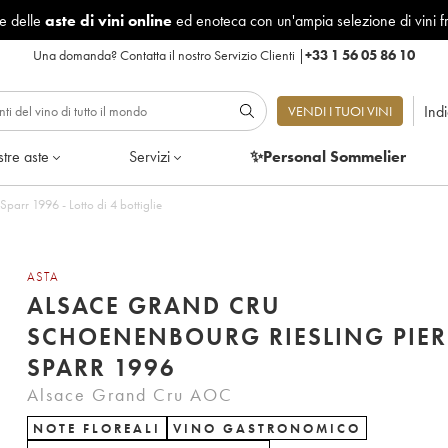
le delle
aste di vini online
ed enoteca con un'ampia selezione di vini f
Una domanda?
Contatta il nostro Servizio Clienti
|
+33 1 56 05 86 10
Ind
VENDI I TUOI VINI
tre aste
Servizi
✨Personal Sommelier
Alsace Grand Cru Schoenenbourg Riesling Pierre Sparr 1996 - Lotto di 4 bottiglie
ASTA
ALSACE GRAND CRU
SCHOENENBOURG RIESLING PIER
SPARR 1996
Alsace Grand Cru AOC
NOTE FLOREALI
VINO GASTRONOMICO