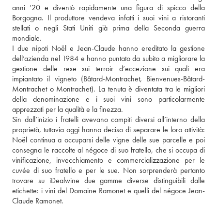
anni ’20 e diventò rapidamente una figura di spicco della 
Borgogna. Il produttore vendeva infatti i suoi vini a ristoranti 
stellati o negli Stati Uniti già prima della Seconda guerra 
mondiale. 
I due nipoti Noël e Jean-Claude hanno ereditato la gestione 
dell’azienda nel 1984 e hanno puntato da subito a migliorare la 
gestione delle rese sui terroir d’eccezione sui quali era 
impiantato il vigneto (Bâtard-Montrachet, Bienvenues-Bâtard-
Montrachet o Montrachet). La tenuta è diventata tra le migliori 
della denominazione e i suoi vini sono particolarmente 
apprezzati per la qualità e la finezza. 
Sin dall’inizio i fratelli avevano compiti diversi all’interno della 
proprietà, tuttavia oggi hanno deciso di separare le loro attività: 
Noël continua a occuparsi delle vigne delle sue parcelle e poi 
consegna le raccolte al négoce di suo fratello, che si occupa di 
vinificazione, invecchiamento e commercializzazione per le 
cuvée di suo fratello e per le sue. Non sorprenderà pertanto 
trovare su iDealwine due gamme diverse distinguibili dalle 
etichette: i vini del Domaine Ramonet e quelli del négoce Jean-
Claude Ramonet. 