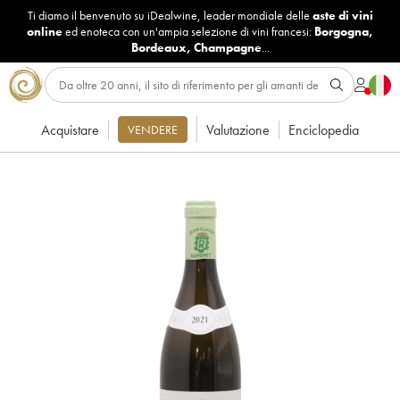
Ti diamo il benvenuto su iDealwine, leader mondiale delle
aste di vini
online
ed enoteca con un'ampia selezione di vini francesi:
Borgogna
,
Bordeaux
,
Champagne
...
Acquistare
Valutazione
Enciclopedia
VENDERE