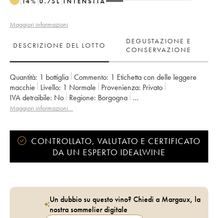
14
%
0.75
L
INTENSITÀ
Maggiori informazioni
DEGUSTAZIONE E
DESCRIZIONE DEL LOTTO
CONSERVAZIONE
Quantità:
1 bottiglia
Commento:
1 Etichetta con delle leggere
macchie
Livello:
1
Normale
Provenienza:
privato
IVA detraibile:
no
Regione:
Borgogna
Denominazione:
Corton-Charlemagne
Maggiori informazioni…
Classificazione:
Grand Cru
Proprietario:
Ramonet (Domaine)
CONTROLLATO, VALUTATO E CERTIFICATO
DA UN ESPERTO IDEALWINE
Un dubbio su questo vino? Chiedi a Margaux, la
nostra sommelier digitale