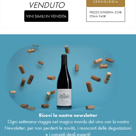
VENDUTO
CRONOLOGIA
PREZZO DI RISERVA:
525
€
VINI SIMILI IN VENDITA
STIMA:
940
€
Ricevi la nostra newsletter
Ogni settimana viaggia nel magico mondo del vino con la nostra
Newsletter, per non perderti le novità, i resoconti delle degustazioni
e i consigli degli esperti!