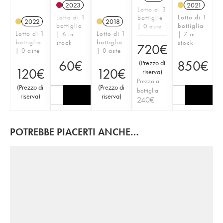
2023
2021
Lotto di 3
Lotto di 1
Lotto di 1
bottiglie
2022
2018
bottiglia
bottiglia
| 0 aste
Lotto di 1
Lotto di 1
| 6 in
| 7 in
bottiglia
bottiglia
stock
stock
720
€
| 0 aste
| 0 aste
60
€
850
€
(
Prezzo di
120
€
120
€
riserva
)
Prezzo a
(
Prezzo di
(
Prezzo di
bottiglia
riserva
)
riserva
)
240
€
POTREBBE PIACERTI ANCHE…