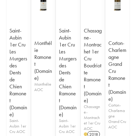
Saint-
Saint-
Chassag
Aubin
Aubin
ne-
Monthél
Corton-
1er Cru
1er Cru
Montrac
ie
Charlem
Les
Les
het 1er
Ramone
agne
Murgers
Murgers
Cru
t
Grand
des
des
Boudriot
(Domain
Cru
Dents
Dents
te
e)
Ramone
de
de
Ramone
Monthélie
t
Chien
Chien
t
AOC
(Domain
Ramone
Ramone
(Domain
e)
t
t
e)
Corton-
(Domain
(Domain
Chassagn
Charlema
e-
e)
e)
gne
Montrach
Saint-
Saint-
Grand Cru
et 1er Cru
Aubin 1er
Aubin 1er
AOC
AOC
Cru AOC
Cru AOC
2018