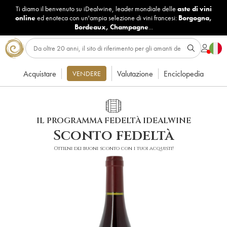
Ti diamo il benvenuto su iDealwine, leader mondiale delle
aste di vini
online
ed enoteca con un'ampia selezione di vini francesi:
Borgogna
,
Bordeaux
,
Champagne
...
Acquistare
Valutazione
Enciclopedia
VENDERE
IL PROGRAMMA FEDELTÀ IDEALWINE
Sconto fedeltà
Ottieni dei buoni sconto con i tuoi acquisti!