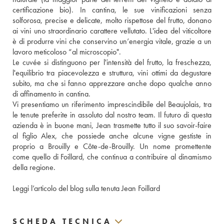
certificazione bio). In cantina, le sue vinificazioni senza 
solforosa, precise e delicate, molto rispettose del frutto, donano 
ai vini uno straordinario carattere vellutato. L'idea del viticoltore 
è di produrre vini che conservino un’energia vitale, grazie a un 
lavoro meticoloso “al microscopio".
Le cuvée si distinguono per l'intensità del frutto, la freschezza, 
l'equilibrio tra piacevolezza e struttura, vini ottimi da degustare 
subito, ma che si fanno apprezzare anche dopo qualche anno 
di affinamento in cantina.
Vi presentiamo un riferimento imprescindibile del Beaujolais, tra 
le tenute preferite in assoluto dal nostro team. Il futuro di questa 
azienda è in buone mani, Jean trasmette tutto il suo savoir-faire 
al figlio Alex, che possiede anche alcune vigne gestiste in 
proprio a Brouilly e Côte-de-Brouilly. Un nome promettente 
come quello di Foillard, che continua a contribuire al dinamismo 
della regione.
Leggi l’articolo del blog sulla tenuta Jean Foillard
SCHEDA TECNICA