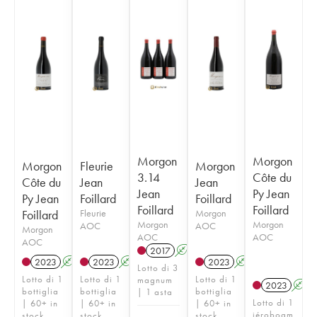
Morgon
Morgon
Morgon
Fleurie
Morgon
3.14
Côte du
Côte du
Jean
Jean
Jean
Py Jean
Py Jean
Foillard
Foillard
Foillard
Foillard
Foillard
Fleurie
Morgon
Morgon
Morgon
AOC
AOC
Morgon
AOC
AOC
AOC
2017
A
K
2023
A
K
2023
A
K
2023
A
K
Lotto di 3
Lotto di 1
Lotto di 1
Lotto di 1
magnum
2023
A
bottiglia
bottiglia
bottiglia
| 1 asta
Lotto di 1
| 60+ in
| 60+ in
| 60+ in
jéroboam
stock
stock
stock