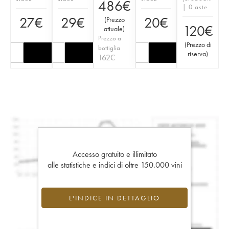
486
€
| 0 aste
27
€
29
€
20
€
(
Prezzo
120
€
attuale
)
Prezzo a
(
Prezzo di
bottiglia
riserva
)
162
€
Accesso gratuito e illimitato
alle statistiche e indici di oltre 150.000 vini
L'INDICE IN DETTAGLIO