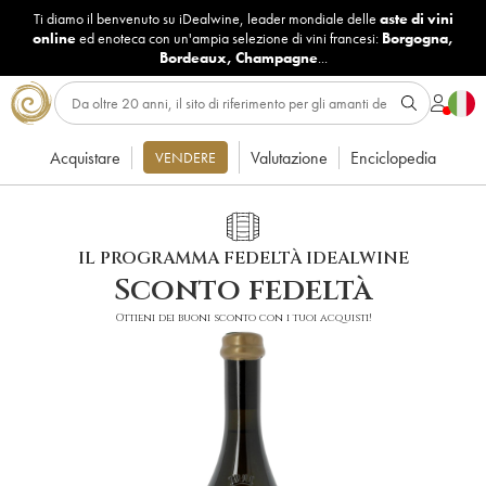
Ti diamo il benvenuto su iDealwine, leader mondiale delle
aste di vini
online
ed enoteca con un'ampia selezione di vini francesi:
Borgogna
,
Bordeaux
,
Champagne
...
Acquistare
Valutazione
Enciclopedia
VENDERE
IL PROGRAMMA FEDELTÀ IDEALWINE
Sconto fedeltà
Ottieni dei buoni sconto con i tuoi acquisti!