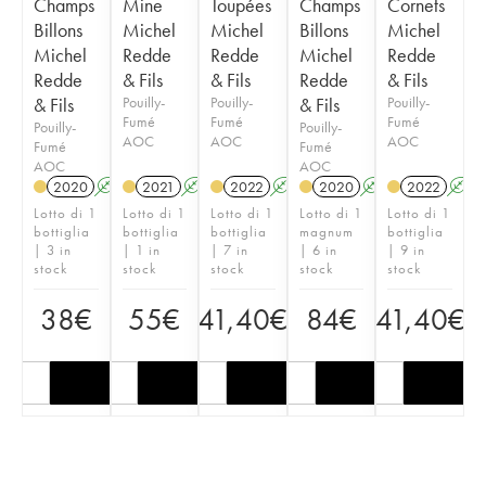
Champs
Mine
Toupées
Champs
Cornets
Billons
Michel
Michel
Billons
Michel
Michel
Redde
Redde
Michel
Redde
Redde
& Fils
& Fils
Redde
& Fils
& Fils
Pouilly-
Pouilly-
& Fils
Pouilly-
Fumé
Fumé
Fumé
Pouilly-
Pouilly-
AOC
AOC
AOC
Fumé
Fumé
AOC
AOC
2020
A
2021
A
2022
A
2020
A
2022
A
Lotto di 1
Lotto di 1
Lotto di 1
Lotto di 1
Lotto di 1
bottiglia
bottiglia
bottiglia
magnum
bottiglia
| 3 in
| 1 in
| 7 in
| 6 in
| 9 in
stock
stock
stock
stock
stock
38
€
55
€
41,40
€
84
€
41,40
€