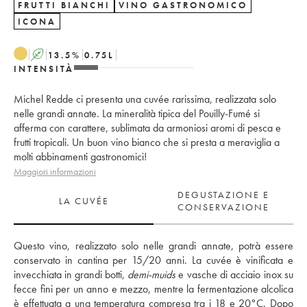
FRUTTI BIANCHI
VINO GASTRONOMICO
ICONA
A
13.5
%
0.75
L
INTENSITÀ
Michel Redde ci presenta una cuvée rarissima, realizzata solo
nelle grandi annate. La mineralità tipica del Pouilly-Fumé si
afferma con carattere, sublimata da armoniosi aromi di pesca e
frutti tropicali. Un buon vino bianco che si presta a meraviglia a
molti abbinamenti gastronomici!
Maggiori informazioni
DEGUSTAZIONE E
LA CUVÉE
CONSERVAZIONE
Questo vino, realizzato solo nelle grandi annate, potrà essere 
conservato in cantina per 15/20 anni. La cuvée è vinificata e 
invecchiata in grandi botti, 
demi-muids
 e vasche di acciaio inox su 
fecce fini per un anno e mezzo, mentre la fermentazione alcolica 
è effettuata a una temperatura compresa tra i 18 e 20°C. Dopo 