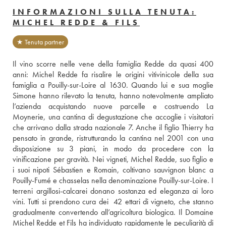
INFORMAZIONI SULLA TENUTA:
MICHEL REDDE & FILS
★ Tenuta partner
Il vino scorre nelle vene della famiglia Redde da quasi 400 
anni: Michel Redde fa risalire le origini vitivinicole della sua 
famiglia a Pouilly-sur-Loire al 1630. Quando lui e sua moglie 
Simone hanno rilevato la tenuta, hanno notevolmente ampliato 
l’azienda acquistando nuove parcelle e costruendo La 
Moynerie, una cantina di degustazione che accoglie i visitatori 
che arrivano dalla strada nazionale 7. Anche il figlio Thierry ha 
pensato in grande, ristrutturando la cantina nel 2001 con una 
disposizione su 3 piani, in modo da procedere con la 
vinificazione per gravità. Nei vigneti, Michel Redde, suo figlio e 
i suoi nipoti Sébastien e Romain, coltivano sauvignon blanc a 
Pouilly-Fumé e chasselas nella denominazione Pouilly-sur-Loire. I 
terreni argillosi-calcarei donano sostanza ed eleganza ai loro 
vini. Tutti si prendono cura dei  42 ettari di vigneto, che stanno 
gradualmente convertendo all’agricoltura biologica. Il Domaine 
Michel Redde et Fils ha individuato rapidamente le peculiarità di 