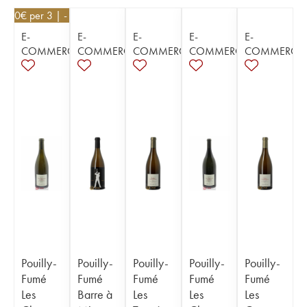
4,20
€
per 3 | - 10%
E-
E-
E-
E-
E-
COMMERCE
COMMERCE
COMMERCE
COMMERCE
COMMERCE
Pouilly-
Pouilly-
Pouilly-
Pouilly-
Pouilly-
Fumé
Fumé
Fumé
Fumé
Fumé
Les
Barre à
Les
Les
Les