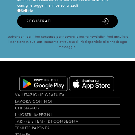
consigli e suggerimenti personalizzati
Sì
No
REGISTRATI
Iscrivendoti, dai il tuo consenso per ricevere le nostre newsletter. Puoi annullare
l’iscrizione in qualsiasi momento attraverso il link disponibile alla fine di ogni
messaggio.
VALUTAZIONE GRATUITA
LAVORA CON NOI
CHI SIAMO?
I NOSTRI IMPEGNI
TARIFFE E TEMPI DI CONSEGNA
TENUTE PARTNER
STAMPA