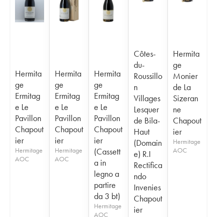
Côtes-
Hermita
du-
ge
Hermita
Hermita
Hermita
Roussillo
Monier
ge
ge
ge
n
de La
Ermitag
Ermitag
Ermitag
Villages
Sizeran
e Le
e Le
e Le
Lesquer
ne
Pavillon
Pavillon
Pavillon
de Bila-
Chapout
Chapout
Chapout
Chapout
Haut
ier
ier
ier
ier
(Domain
Hermitage
Hermitage
Hermitage
(Cassett
AOC
e) R.I
AOC
AOC
a in
Rectifica
legno a
ndo
partire
Invenies
da 3 bt)
Chapout
Hermitage
ier
AOC