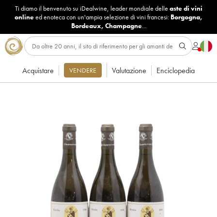
Ti diamo il benvenuto su iDealwine, leader mondiale delle
aste di vini
online
ed enoteca con un'ampia selezione di vini francesi:
Borgogna
,
Bordeaux
,
Champagne
...
Acquistare
Valutazione
Enciclopedia
VENDERE