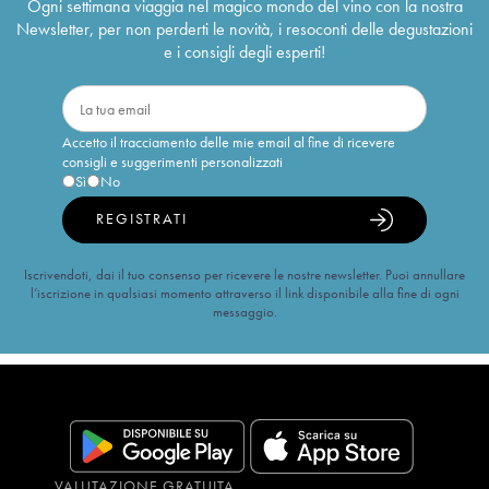
Ogni settimana viaggia nel magico mondo del vino con la nostra
Newsletter, per non perderti le novità, i resoconti delle degustazioni
e i consigli degli esperti!
Accetto il tracciamento delle mie email al fine di ricevere
consigli e suggerimenti personalizzati
Sì
No
REGISTRATI
Iscrivendoti, dai il tuo consenso per ricevere le nostre newsletter. Puoi annullare
l’iscrizione in qualsiasi momento attraverso il link disponibile alla fine di ogni
messaggio.
VALUTAZIONE GRATUITA