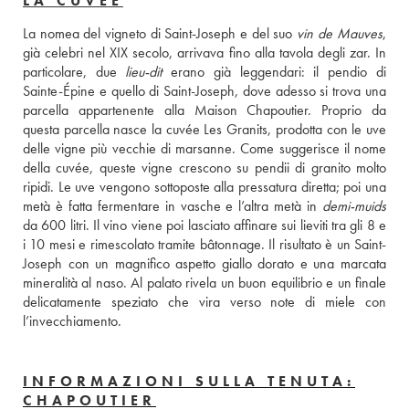
LA CUVÉE
La nomea del vigneto di Saint-Joseph e del suo 
vin de Mauves
, 
già celebri nel XIX secolo, arrivava fino alla tavola degli zar. In 
particolare, due 
lieu-dit
 erano già leggendari: il pendio di 
Sainte-Épine e quello di Saint-Joseph, dove adesso si trova una 
parcella appartenente alla Maison Chapoutier. Proprio da 
questa parcella nasce la cuvée Les Granits, prodotta con le uve 
delle vigne più vecchie di marsanne. Come suggerisce il nome 
della cuvée, queste vigne crescono su pendii di granito molto 
ripidi. Le uve vengono sottoposte alla pressatura diretta; poi una 
metà è fatta fermentare in vasche e l’altra metà in 
demi-muids
da 600 litri. Il vino viene poi lasciato affinare sui lieviti tra gli 8 e 
i 10 mesi e rimescolato tramite bâtonnage. Il risultato è un Saint-
Joseph con un magnifico aspetto giallo dorato e una marcata 
mineralità al naso. Al palato rivela un buon equilibrio e un finale 
delicatamente speziato che vira verso note di miele con 
l’invecchiamento. 
INFORMAZIONI SULLA TENUTA:
CHAPOUTIER