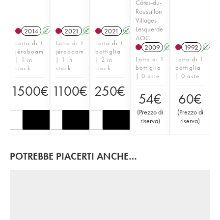
Côtes-du-
Roussillon
Villages
Lesquerde
2014
A
2021
A
T
2021
A
T
AOC
Lotto di 1
Lotto di 1
Lotto di 1
2009
A
1992
A
jéroboam
jéroboam
bottiglia
Lotto di 1
Lotto di 1
| 1 in
| 1 in
| 2 in
bottiglia
bottiglia
stock
stock
stock
| 0 aste
| 0 aste
1500
€
1100
€
250
€
54
€
60
€
(
Prezzo di
(
Prezzo di
riserva
)
riserva
)
POTREBBE PIACERTI ANCHE…