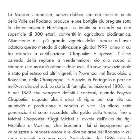
La Maison Chapoutier, senza dubbio uno dei nomi di punta 
della Valle del Rodano, produce le sue bottiglie più pregiate sotto 
la denominazione Hermitage. La tenuta si estende su una 
superficie di 300 ettari, convertiti in agricoltura biodinamica. 
Attualmente è il più grande vigneto della Francia ad aver 
adottato questo metodo di coltivazione già dal 1999, anno in cui 
ha ottenuto la certificazione. Chapoutier è spesso  l’ultima 
azienda della regione a vendemmiare, ciò allo scopo di 
ottenere una maturità ottimale delle uve. Il know-how aziendale 
è stato poi esteso ad altri vigneti: in Provenza, nel Beaujolais, a 
Roussillon, nella Champagne, in Alsazia, in Portogallo e persino 
nell’Australia del sud. La storia di famiglia ha inizio nel 1808, ma 
è nel 1879 che vengono definiti i contorni, quando Polydor 
Chapoutier acquista alcuni ettari di vigne per dar vita ad 
un’attività di produzione e vendita di vino. Da allora, sette 
generazioni si sono succedute alla guida della tenuta, fino a 
Michel Chapoutier. Oggi Michel si avvale dell'aiuto dei figli 
Mathilde e Maxime, che insiemea  lui si impegnano per 
valorizzare e rendere onore alle diverse aree del Rodano in cui 
sono presenti, ma non solo. Particolarità: dal 1996 tutte le 