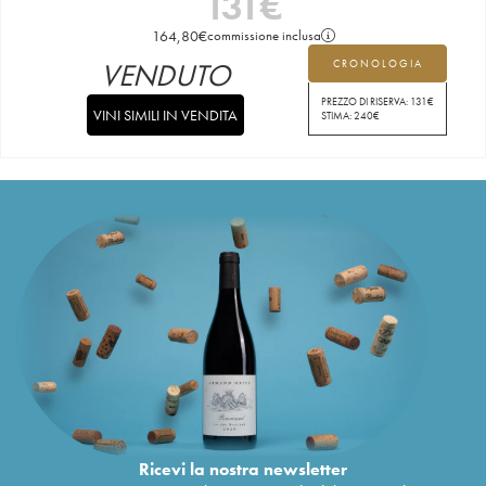
131
€
164,80
€
commissione inclusa
VENDUTO
CRONOLOGIA
PREZZO DI RISERVA:
131
€
VINI SIMILI IN VENDITA
STIMA:
240
€
Ricevi la nostra newsletter