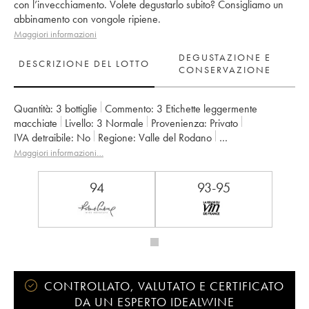
con l’invecchiamento. Volete degustarlo subito? Consigliamo un
abbinamento con vongole ripiene.
Maggiori informazioni
DEGUSTAZIONE E
DESCRIZIONE DEL LOTTO
CONSERVAZIONE
Quantità:
3 bottiglie
Commento:
3 Etichette leggermente
macchiate
Livello:
3
Normale
Provenienza:
privato
IVA detraibile:
no
Regione:
Valle del Rodano
Denominazione:
Saint-Joseph
Proprietario:
Chapoutier
Maggiori informazioni…
94
93-95
CONTROLLATO, VALUTATO E CERTIFICATO
DA UN ESPERTO IDEALWINE