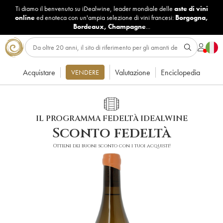
Ti diamo il benvenuto su iDealwine, leader mondiale delle
aste di vini
online
ed enoteca con un'ampia selezione di vini francesi:
Borgogna
,
Bordeaux
,
Champagne
...
Acquistare
Valutazione
Enciclopedia
VENDERE
IL PROGRAMMA FEDELTÀ IDEALWINE
Sconto fedeltà
Ottieni dei buoni sconto con i tuoi acquisti!