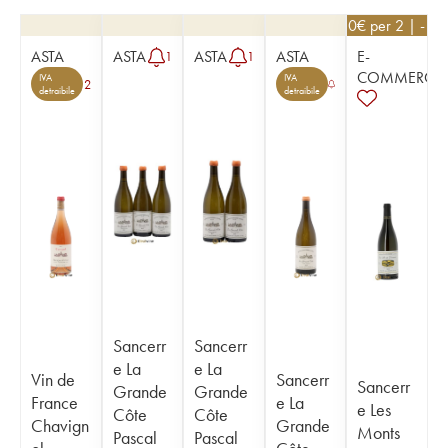
53,10
€
per 2 | - 1
ASTA
ASTA
ASTA
ASTA
E-
1
1
COMMERCE
IVA
IVA
2
detraibile
detraibile
Sancerr
Sancerr
e La
e La
Vin de
Sancerr
Sancerr
Grande
Grande
France
e La
e Les
Côte
Côte
Chavign
Grande
Monts
Pascal
Pascal