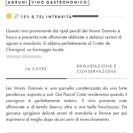
AGRUMI
VINO GASTRONOMICO
A
13
%
0.75
L
INTENSITÀ
Questo vino proveniente dai ripidi pendii dei Monts Damnés è
fresco e presenta note affumicate abbinate a deliziosi sentori di
agrumi e mandorla. Si abbina perfettamente al Crottin de
Chavignol, un formaggio locale.
Maggiori informazioni
DEGUSTAZIONE E
LA CUVÉE
CONSERVAZIONE
Les Monts Damnés è una parcella caratterizzata da una forte 
pendenza, esposta a sud. Qui Pascal Cotat vendemmia quando il 
sauvignon è perfettamente maturo. Il vino presenta note 
affumicate e di tartufo bianco oltre a una bella freschezza. Da 
giovane sprigiona delicati aromi di mandorla e limone per poi 
esprimersi al meglio dopo alcuni anni di invecchiamento.