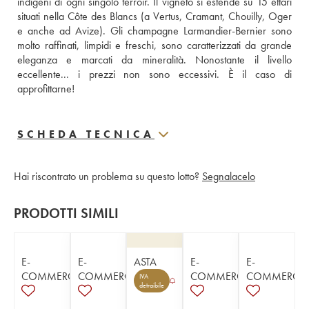
indigeni di ogni singolo terroir. Il vigneto si estende su 15 ettari 
situati nella Côte des Blancs (a Vertus, Cramant, Chouilly, Oger 
e anche ad Avize). Gli champagne Larmandier-Bernier sono 
molto raffinati, limpidi e freschi, sono caratterizzati da grande 
eleganza e marcati da mineralità. Nonostante il livello 
eccellente... i prezzi non sono eccessivi. È il caso di 
approfittarne!
SCHEDA TECNICA
Hai riscontrato un problema su questo lotto?
Segnalacelo
PRODOTTI SIMILI
E-
E-
ASTA
E-
E-
COMMERCE
COMMERCE
COMMERCE
COMMERCE
IVA
detraibile