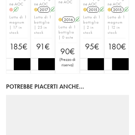
ne AOC
ne AOC
ne AOC
ne AOC
ne AOC
A
2017
A
2015
A
2015
A
H
H
H
H
Lotto di 1
Lotto di 1
Lotto di 1
Lotto di 1
2016
A
H
magnum
bottiglia
bottiglia
magnum
Lotto di 1
| 17 in
| 25 in
| 2 in
| 12 in
bottiglia
stock
stock
stock
stock
| 0 aste
185
€
91
€
95
€
180
€
90
€
(
Prezzo di
riserva
)
POTREBBE PIACERTI ANCHE…