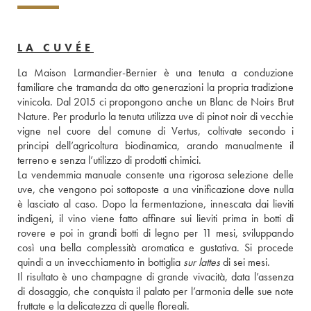
LA CUVÉE
La Maison Larmandier-Bernier è una tenuta a conduzione 
familiare che tramanda da otto generazioni la propria tradizione 
vinicola. Dal 2015 ci propongono anche un Blanc de Noirs Brut 
Nature. Per produrlo la tenuta utilizza uve di pinot noir di vecchie 
vigne nel cuore del comune di Vertus, coltivate secondo i 
principi dell’agricoltura biodinamica, arando manualmente il 
terreno e senza l’utilizzo di prodotti chimici.
La vendemmia manuale consente una rigorosa selezione delle 
uve, che vengono poi sottoposte a una vinificazione dove nulla 
è lasciato al caso. Dopo la fermentazione, innescata dai lieviti 
indigeni, il vino viene fatto affinare sui lieviti prima in botti di 
rovere e poi in grandi botti di legno per 11 mesi, sviluppando 
così una bella complessità aromatica e gustativa. Si procede 
quindi a un invecchiamento in bottiglia 
sur lattes
 di sei mesi.
Il risultato è uno champagne di grande vivacità, data l’assenza 
di dosaggio, che conquista il palato per l’armonia delle sue note 
fruttate e la delicatezza di quelle floreali.