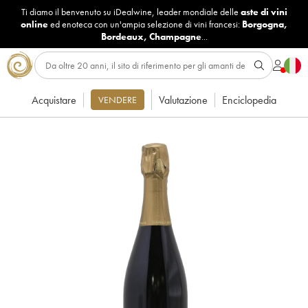
Ti diamo il benvenuto su iDealwine, leader mondiale delle
aste di vini
online
ed enoteca con un'ampia selezione di vini francesi:
Borgogna
,
Bordeaux
,
Champagne
...
Acquistare
Valutazione
Enciclopedia
VENDERE