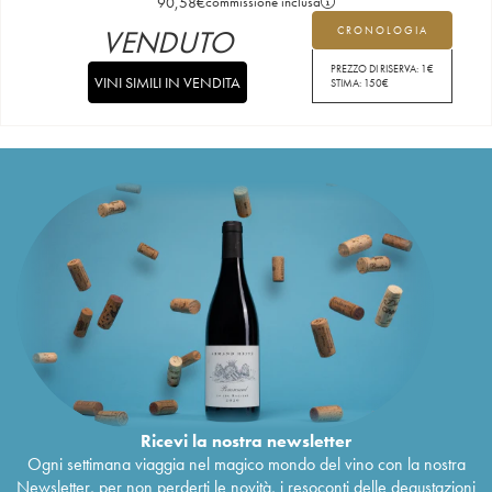
90,58
€
commissione inclusa
VENDUTO
CRONOLOGIA
PREZZO DI RISERVA:
1
€
VINI SIMILI IN VENDITA
STIMA:
150
€
Ricevi la nostra newsletter
Ogni settimana viaggia nel magico mondo del vino con la nostra
Newsletter, per non perderti le novità, i resoconti delle degustazioni