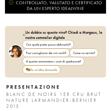
CONTROLLATO, VALUTATO E CERTIFICATO
DA UN ESPERTO IDEALWINE
Un dubbio su questo vino? Chiedi a Margaux, la
nostra sommelier digitale
Con quale piatto posso abbinarlo?
Puoi consigliarmi dei vini simili?
Come va servito?
A quanto ammontano i costi di spedizione?
Ho un'altra domanda
PRESENTAZIONE
BLANC DE NOIRS 1ER CRU BRUT
NATURE LARMANDIER-BERNIER
2015