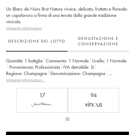
Un Blanc de Noirs Brut Nature vivace, delicato, fruttato e floreale:
un capolavoro a firma di una tenuta dalla grande tradizione
vinicola.
Maggiori informazioni
DEGUSTAZIONE E
DESCRIZIONE DEL LOTTO
CONSERVAZIONE
Quantità:
1 bottiglia
Commento:
1 Normale
Livello:
1
Normale
Provenienza:
professionista
IVA detraibile:
sì
Regione:
Champagne
Denominazione:
Champagne
Proprietario:
Larmandier-Bernier
Maggiori informazioni…
17
94