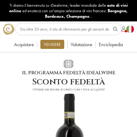
Ti diamo il benvenuto su iDealwine, leader mondiale delle
aste di vini
online
ed enoteca con un'ampia selezione di vini francesi:
Borgogna
,
Bordeaux
,
Champagne
...
Acquistare
Valutazione
Enciclopedia
VENDERE
IL PROGRAMMA FEDELTÀ IDEALWINE
Sconto fedeltà
Ottieni dei buoni sconto con i tuoi acquisti!