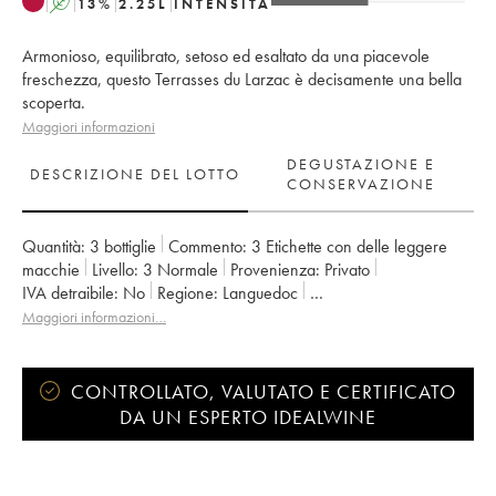
A
13
%
2.25
L
INTENSITÀ
Armonioso, equilibrato, setoso ed esaltato da una piacevole
freschezza, questo Terrasses du Larzac è decisamente una bella
scoperta.
Maggiori informazioni
DEGUSTAZIONE E
DESCRIZIONE DEL LOTTO
CONSERVAZIONE
Quantità:
3 bottiglie
Commento:
3 Etichette con delle leggere
macchie
Livello:
3
Normale
Provenienza:
privato
IVA detraibile:
no
Regione:
Languedoc
Denominazione:
Terrasses du Larzac
Proprietario:
Olivier Jullien
Maggiori informazioni…
CONTROLLATO, VALUTATO E CERTIFICATO
DA UN ESPERTO IDEALWINE