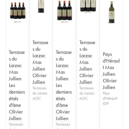
Terrasse
Terrasse
s du
s du
Terrasse
Terrasse
Pays
Larzac
Larzac
s du
s du
d'Héraul
Mas
Mas
Larzac
Larzac
t Mas
Jullien
Jullien
Mas
Mas
Jullien
Olivier
Olivier
Jullien
Jullien
Olivier
Jullien
Jullien
Les
Les
Jullien
Terrasses
Terrasses
derniers
derniers
du Larzac
du Larzac
Pays
états
états
AOC
AOC
d'Hérault
IGP
d'âme
d'âme
Olivier
Olivier
Jullien
Jullien
Terrasses
Terrasses