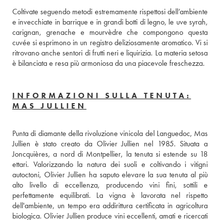
Coltivate seguendo metodi estremamente rispettosi dell’ambiente 
e invecchiate in barrique e in grandi botti di legno, le uve syrah, 
carignan, grenache e mourvèdre che compongono questa 
cuvée si esprimono in un registro deliziosamente aromatico. Vi si 
ritrovano anche sentori di frutti neri e liquirizia. La materia setosa 
è bilanciata e resa più armoniosa da una piacevole freschezza. 
INFORMAZIONI SULLA TENUTA:
MAS JULLIEN
Punta di diamante della rivoluzione vinicola del Languedoc, Mas 
Jullien è stato creato da Olivier Jullien nel 1985. Situata a 
Joncquières, a nord di Montpellier, la tenuta si estende su 18 
ettari. Valorizzando la natura dei suoli e coltivando i vitigni 
autoctoni, Olivier Jullien ha saputo elevare la sua tenuta al più 
alto livello di eccellenza, producendo vini fini, sottili e 
perfettamente equilibrati. La vigna è lavorata nel rispetto 
dell'ambiente, un tempo era addirittura certificata in agricoltura 
biologica. Olivier Jullien produce vini eccellenti, amati e ricercati 