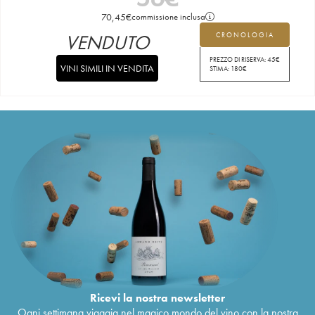
70,45
€
commissione inclusa
VENDUTO
CRONOLOGIA
PREZZO DI RISERVA:
45
€
VINI SIMILI IN VENDITA
STIMA:
180
€
Ricevi la nostra newsletter
Ogni settimana viaggia nel magico mondo del vino con la nostra