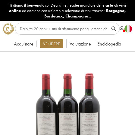
Ti diamo il benvenuto su iDealwine, leader mondiale delle
aste di vini
online
ed enoteca con un'ampia selezione di vini francesi:
Borgogna
,
Bordeaux
,
Champagne
...
Acquistare
Valutazione
Enciclopedia
VENDERE