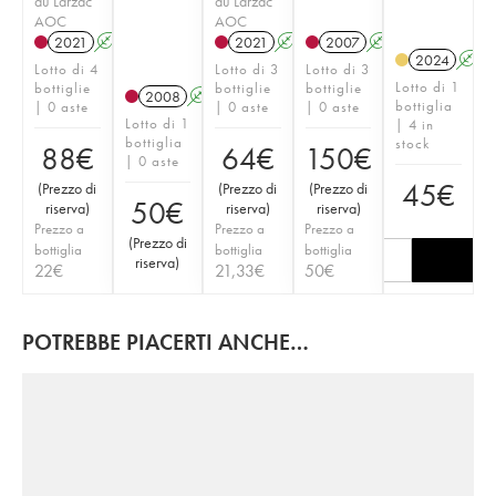
du Larzac
du Larzac
AOC
AOC
2021
A
2021
A
2007
A
2024
A
Lotto di 4
Lotto di 3
Lotto di 3
Lotto di 1
bottiglie
bottiglie
bottiglie
2008
A
bottiglia
| 0 aste
| 0 aste
| 0 aste
Lotto di 1
| 4 in
bottiglia
stock
88
€
64
€
150
€
| 0 aste
45
€
(
Prezzo di
(
Prezzo di
(
Prezzo di
50
€
riserva
)
riserva
)
riserva
)
Prezzo a
Prezzo a
Prezzo a
(
Prezzo di
bottiglia
bottiglia
bottiglia
riserva
)
22
€
21,33
€
50
€
POTREBBE PIACERTI ANCHE…