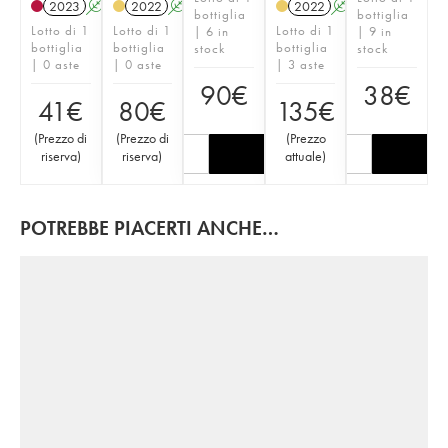
2023
A
S
2022
A
S
2022
A
S
bottiglia
bottiglia
Lotto di 1
Lotto di 1
Lotto di 1
| 6 in
| 9 in
bottiglia
bottiglia
bottiglia
stock
stock
| 0 aste
| 0 aste
| 3 aste
90
€
38
€
41
€
80
€
135
€
(
Prezzo di
(
Prezzo di
(
Prezzo
riserva
)
riserva
)
attuale
)
POTREBBE PIACERTI ANCHE…