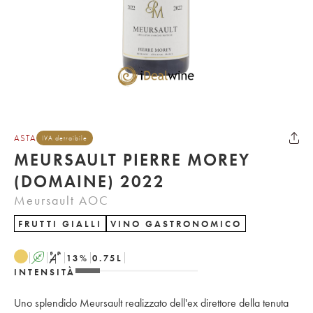
ASTA
IVA detraibile
MEURSAULT PIERRE MOREY
(DOMAINE) 2022
Meursault AOC
FRUTTI GIALLI
VINO GASTRONOMICO
A
S
13
%
0.75
L
INTENSITÀ
Uno splendido Meursault realizzato dell'ex direttore della tenuta