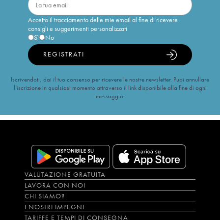
Accetto il tracciamento delle mie email al fine di ricevere
consigli e suggerimenti personalizzati
Sì
No
REGISTRATI
Iscrivendoti, dai il tuo consenso per ricevere le nostre newsletter. Puoi annullare
l’iscrizione in qualsiasi momento attraverso il link disponibile alla fine di ogni
messaggio.
VALUTAZIONE GRATUITA
LAVORA CON NOI
CHI SIAMO?
I NOSTRI IMPEGNI
TARIFFE E TEMPI DI CONSEGNA