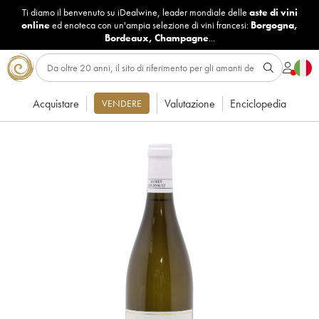
Ti diamo il benvenuto su iDealwine, leader mondiale delle
aste di vini
online
ed enoteca con un'ampia selezione di vini francesi:
Borgogna
,
Bordeaux
,
Champagne
...
Acquistare
Valutazione
Enciclopedia
VENDERE