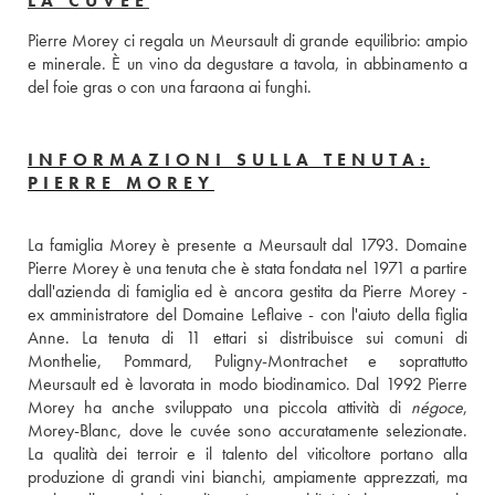
LA CUVÉE
Pierre Morey ci regala un Meursault di grande equilibrio: ampio 
e minerale. È un vino da degustare a tavola, in abbinamento a 
del foie gras o con una faraona ai funghi.
INFORMAZIONI SULLA TENUTA:
PIERRE MOREY
La famiglia Morey è presente a Meursault dal 1793. Domaine 
Pierre Morey è una tenuta che è stata fondata nel 1971 a partire 
dall'azienda di famiglia ed è ancora gestita da Pierre Morey - 
ex amministratore del Domaine Leflaive - con l'aiuto della figlia 
Anne. La tenuta di 11 ettari si distribuisce sui comuni di 
Monthelie, Pommard, Puligny-Montrachet e soprattutto 
Meursault ed è lavorata in modo biodinamico. Dal 1992 Pierre 
Morey ha anche sviluppato una piccola attività di 
négoce
, 
Morey-Blanc, dove le cuvée sono accuratamente selezionate. 
La qualità dei terroir e il talento del viticoltore portano alla 
produzione di grandi vini bianchi, ampiamente apprezzati, ma 