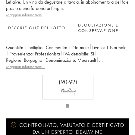
Leflaive. Un vino da degustare a tavola, in abbinamento a del foie
gras o a una faraona ai funghi.
Maggiori informazioni
DEGUSTAZIONE E
DESCRIZIONE DEL LOTTO
CONSERVAZIONE
Quantità:
1 bottiglia
Commento:
1 Normale
Livello:
1
Normale
Provenienza:
professionista
IVA detraibile:
sì
Regione:
Borgogna
Denominazione:
Meursault
Proprietario:
Pierre Morey (Domaine)
Maggiori informazioni…
(90-92)
CONTROLLATO, VALUTATO E CERTIFICATO
DA UN ESPERTO IDEALWINE