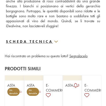
anche alla produzione di rossi contraddistinti da una grande 
finezza. I bianchi si posizionano ai vertici della gerarchia 
borgognona. Purtroppo, le quantità disponibili sono ridotte e le 
bottiglie sono molto rare e non bastano a soddisfare tutti gli 
appassionati di vino del mondo. Quindi, se li trovate su 
iDealwine, non lasciateveli sfuggire!
SCHEDA TECNICA
Hai riscontrato un problema su questo lotto?
Segnalacelo
PRODOTTI SIMILI
ASTA
ASTA
E-
ASTA
E-
3
COMMERCE
COMMERCE
IVA
IVA
detraibile
detraibile