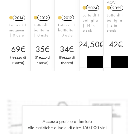
AOC
2024
2022
Lotto di 1
Lotto di 1
2014
2012
2012
bottiglia
bottiglia
Lotto di 1
Lotto di 1
Lotto di 1
| 14 in
| 2 in
magnum
bottiglia
bottiglia
stock
stock
| 0 aste
| 0 aste
| 0 aste
24,50
€
42
€
69
€
35
€
34
€
(
Prezzo di
(
Prezzo di
(
Prezzo di
riserva
)
riserva
)
riserva
)
Accesso gratuito e illimitato
alle statistiche e indici di oltre 150.000 vini