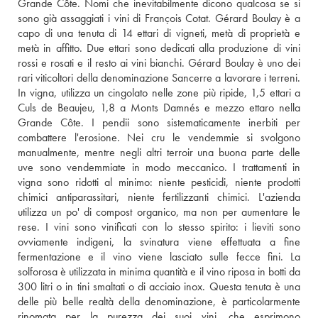
Grande Côte. Nomi che inevitabilmente dicono qualcosa se si 
sono già assaggiati i vini di François Cotat. Gérard Boulay è a 
capo di una tenuta di 14 ettari di vigneti, metà di proprietà e 
metà in affitto. Due ettari sono dedicati alla produzione di vini 
rossi e rosati e il resto ai vini bianchi. Gérard Boulay è uno dei 
rari viticoltori della denominazione Sancerre a lavorare i terreni. 
In vigna, utilizza un cingolato nelle zone più ripide, 1,5 ettari a 
Culs de Beaujeu, 1,8 a Monts Damnés e mezzo ettaro nella 
Grande Côte. I pendii sono sistematicamente inerbiti per 
combattere l'erosione. Nei cru le vendemmie si svolgono 
manualmente, mentre negli altri terroir una buona parte delle 
uve sono vendemmiate in modo meccanico. I trattamenti in 
vigna sono ridotti al minimo: niente pesticidi, niente prodotti 
chimici antiparassitari, niente fertilizzanti chimici. L'azienda 
utilizza un po' di compost organico, ma non per aumentare le 
rese. I vini sono vinificati con lo stesso spirito: i lieviti sono 
ovviamente indigeni, la svinatura viene effettuata a fine 
fermentazione e il vino viene lasciato sulle fecce fini. La 
solforosa è utilizzata in minima quantità e il vino riposa in botti da 
300 litri o in tini smaltati o di acciaio inox. Questa tenuta è una 
delle più belle realtà della denominazione, è particolarmente 
rinomata per la purezza dei suoi vini, che esprimono 