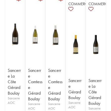
COMMERCE
COMMERCE
Sancerr
Sancerr
Sancerr
e La
e
e
Sancerr
Sancerr
Côte
Comtess
Comtess
e
e La
Gérard
e
e
Gérard
Côte
Boulay
Gérard
Gérard
Boulay
Gérard
Sancerre
Boulay
Boulay
AOC
Sancerre
Boulay
Sancerre
Sancerre
AOC
AOC
AOC
Sancerre