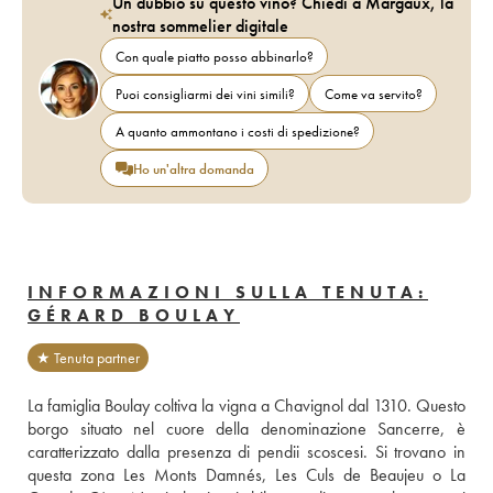
Un dubbio su questo vino? Chiedi a Margaux, la
nostra sommelier digitale
Con quale piatto posso abbinarlo?
Puoi consigliarmi dei vini simili?
Come va servito?
A quanto ammontano i costi di spedizione?
Ho un'altra domanda
INFORMAZIONI SULLA TENUTA:
GÉRARD BOULAY
★ Tenuta partner
La famiglia Boulay coltiva la vigna a Chavignol dal 1310. Questo 
borgo situato nel cuore della denominazione Sancerre, è 
caratterizzato dalla presenza di pendii scoscesi. Si trovano in 
questa zona Les Monts Damnés, Les Culs de Beaujeu o La 