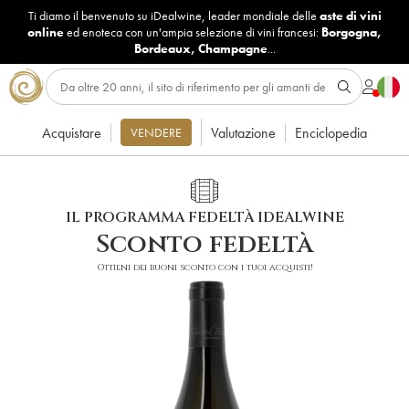
Ti diamo il benvenuto su iDealwine, leader mondiale delle
aste di vini
online
ed enoteca con un'ampia selezione di vini francesi:
Borgogna
,
Bordeaux
,
Champagne
...
Acquistare
Valutazione
Enciclopedia
VENDERE
IL PROGRAMMA FEDELTÀ IDEALWINE
Sconto fedeltà
Ottieni dei buoni sconto con i tuoi acquisti!