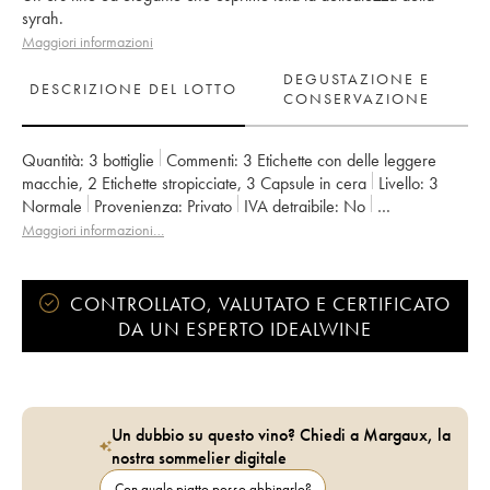
syrah.
Maggiori informazioni
DEGUSTAZIONE E
DESCRIZIONE DEL LOTTO
CONSERVAZIONE
Quantità:
3 bottiglie
Commenti:
3 Etichette con delle leggere
macchie
,
2 Etichette stropicciate
,
3 Capsule in cera
Livello:
3
Normale
Provenienza:
privato
IVA detraibile:
no
Regione:
Valle del Rodano
Denominazione:
Saint-Joseph
Maggiori informazioni…
CONTROLLATO, VALUTATO E CERTIFICATO
DA UN ESPERTO IDEALWINE
Un dubbio su questo vino? Chiedi a Margaux, la
nostra sommelier digitale
Con quale piatto posso abbinarlo?