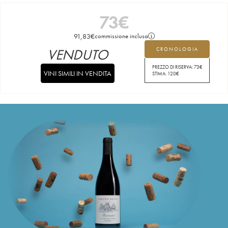
73
€
91,83
€
commissione inclusa
VENDUTO
CRONOLOGIA
PREZZO DI RISERVA:
73
€
VINI SIMILI IN VENDITA
STIMA:
120
€