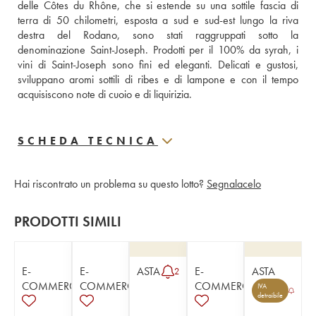
delle Côtes du Rhône, che si estende su una sottile fascia di 
terra di 50 chilometri, esposta a sud e sud-est lungo la riva 
destra del Rodano, sono stati raggruppati sotto la 
denominazione Saint-Joseph. Prodotti per il 100% da syrah, i 
vini di Saint-Joseph sono fini ed eleganti. Delicati e gustosi, 
sviluppano aromi sottili di ribes e di lampone e con il tempo 
acquisiscono note di cuoio e di liquirizia.
SCHEDA TECNICA
Hai riscontrato un problema su questo lotto?
Segnalacelo
PRODOTTI SIMILI
E-
E-
ASTA
E-
ASTA
2
COMMERCE
COMMERCE
COMMERCE
IVA
detraibile