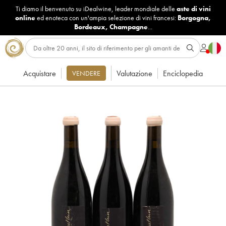
Ti diamo il benvenuto su iDealwine, leader mondiale delle
aste di vini
online
ed enoteca con un'ampia selezione di vini francesi:
Borgogna
,
Bordeaux
,
Champagne
...
Acquistare
Valutazione
Enciclopedia
VENDERE