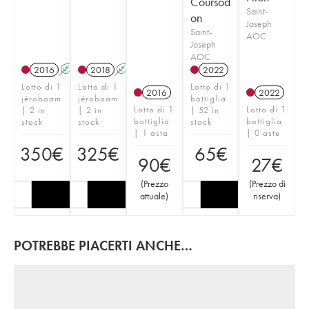
Coursod
Saint-
on
Joseph
Saint-
AOC
Joseph
AOC
2016
A
T
2018
A
T
2022
Lotto di 1
Lotto di 1
Lotto di 1
2016
2022
jéroboam
jéroboam
bottiglia
Lotto di 1
Lotto di 1
| 2 in
| 2 in
| 52 in
bottiglia
bottiglia
stock
stock
stock
| 1 asta
| 0 aste
350
€
325
€
65
€
90
€
27
€
(
Prezzo
(
Prezzo di
attuale
)
riserva
)
POTREBBE PIACERTI ANCHE…