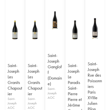
Saint-
Joseph
Saint-
Saint-
Saint-
Saint-
Ganglof
Joseph
Joseph
Joseph
Joseph
f
Rue des
Les
Les
Le
(Domain
Poissonn
Granits
Granits
Paradis
e)
iers
Chapout
Chapout
Saint-
Saint-
Paris
ier
ier
Joseph
Pierre
XVIIIe
AOC
Saint-
Saint-
Pierre et
Julien
Joseph
Joseph
Jérôme
AOC
AOC
Pilon