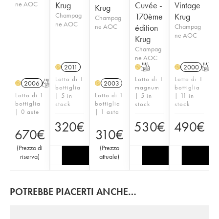
ne AOC
Krug
Cuvée -
Vintage
Krug
Champag
170ème
Krug
Champag
ne AOC
ne AOC
édition
Champag
ne AOC
Krug
Champag
ne AOC
2011
T
2000
T
H
H
H
Lotto di 1
Lotto di 1
Lotto di 1
2006
T
2003
H
H
bottiglia
magnum
bottiglia
Lotto di 1
Lotto di 1
| 5 in
| 5 in
| 11 in
bottiglia
bottiglia
stock
stock
stock
| 0 aste
| 1 asta
320
€
530
€
490
€
670
€
310
€
(
Prezzo di
(
Prezzo
riserva
)
attuale
)
POTREBBE PIACERTI ANCHE…