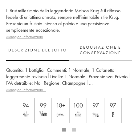
Il Brut millesimato della leggendaria Maison Krug è il riflesso
fedele di un'ottima annata, sempre nell'inimitabile stile Krug.
Presenta un fruttato intenso al palato e una persistenza
semplicemente eccezionale.
Maggiori informazioni
DEGUSTAZIONE E
DESCRIZIONE DEL LOTTO
CONSERVAZIONE
Quantità:
1 bottiglia
Commenti:
1 Normale
,
1 Cofanetto
leggermente rovinato
Livello:
1
Normale
Provenienza:
privato
IVA detraibile:
no
Regione:
Champagne
Denominazione:
Champagne
Proprietario:
Krug
Maggiori informazioni…
94
99
18+
100
97
97