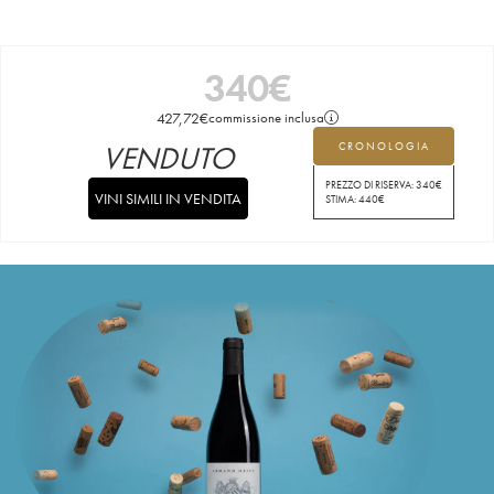
340
€
427,72
€
commissione inclusa
VENDUTO
CRONOLOGIA
PREZZO DI RISERVA:
340
€
VINI SIMILI IN VENDITA
STIMA:
440
€