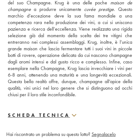
del suo Champagne. Krug è una delle poche 
maison de 
champagne
 a produrre unicamente 
cuvée prestige
. Questo 
marchio d’eccezione deve la sua fama mondiale a una 
competenza rara nella produzione dei vini, a cui si uniscono 
pazienza e ricerca dell’eccellenza. Viene realizzata una rigida 
selezione già dal momento della scelta dei tre vitigni che 
entreranno nei complessi assemblaggi. Krug, inoltre, è l’unica 
grande maison che lascia fermentare tutti i suoi vini in piccole 
botti di rovere, operazione delicata da cui nascono champagne 
dagli aromi intensi e dal gusto ricco e complesso. Infine, caso 
esemplare nella Champagne, Krug lascia invecchiare i vini per 
6-8 anni, ottenendo una maturità e una longevità eccezionali. 
Questa bella realtà offre, dunque, champagne all’apice della 
qualità, vini unici nel loro genere che si distinguono ad occhi 
chiusi per il loro stile inconfondibile.
SCHEDA TECNICA
Hai riscontrato un problema su questo lotto?
Segnalacelo