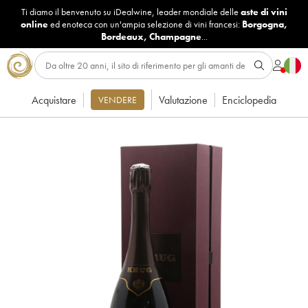
Ti diamo il benvenuto su iDealwine, leader mondiale delle
aste di vini
online
ed enoteca con un'ampia selezione di vini francesi:
Borgogna
,
Bordeaux
,
Champagne
...
Acquistare
Valutazione
Enciclopedia
VENDERE