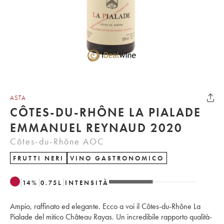
ASTA
CÔTES-DU-RHÔNE LA PIALADE
EMMANUEL REYNAUD 2020
Côtes-du-Rhône AOC
FRUTTI NERI
VINO GASTRONOMICO
14
%
0.75
L
INTENSITÀ
Ampio, raffinato ed elegante. Ecco a voi il Côtes-du-Rhône La
Pialade del mitico Château Rayas. Un incredibile rapporto qualità-