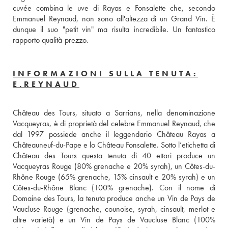
cuvée combina le uve di Rayas e Fonsalette che, secondo 
Emmanuel Reynaud, non sono all'altezza di un Grand Vin. È 
dunque il suo "petit vin" ma risulta incredibile. Un fantastico 
rapporto qualità-prezzo.
INFORMAZIONI SULLA TENUTA:
E.REYNAUD
Château des Tours, situato a Sarrians, nella denominazione 
Vacqueyras, è di proprietà del celebre Emmanuel Reynaud, che 
dal 1997 possiede anche il leggendario Château Rayas a 
Châteauneuf-du-Pape e lo Château Fonsalette. Sotto l’etichetta di 
Château des Tours questa tenuta di 40 ettari produce un 
Vacqueyras Rouge (80% grenache e 20% syrah), un Côtes-du-
Rhône Rouge (65% grenache, 15% cinsault e 20% syrah) e un 
Côtes-du-Rhône Blanc (100% grenache). Con il nome di 
Domaine des Tours, la tenuta produce anche un Vin de Pays de 
Vaucluse Rouge (grenache, counoise, syrah, cinsault, merlot e 
altre varietà) e un Vin de Pays de Vaucluse Blanc (100% 