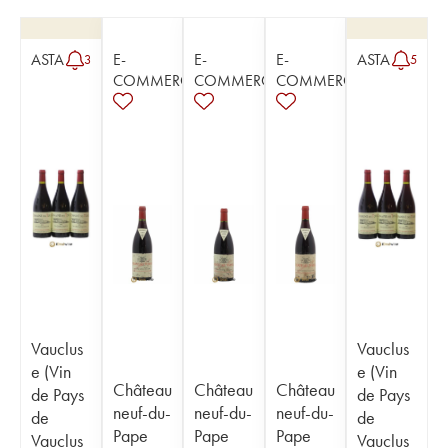
ASTA
E-
E-
E-
ASTA
3
5
COMMERCE
COMMERCE
COMMERCE
Vauclus
Vauclus
e (Vin
e (Vin
Château
Château
Château
de Pays
de Pays
neuf-du-
neuf-du-
neuf-du-
de
de
Pape
Pape
Pape
Vauclus
Vauclus