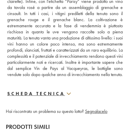
clairette). Infine, con l'etichetta “Parisy” viene prodotto un vino 
da tavola rosé a partire da un assemblaggio di grenache e 
cinsault. In tutti i casi, i vitigni prediletti della tenuta sono il 
grenache rouge e il grenache blanc. La coltivazione è 
estremamente accurata e la fase di vendemmia è piuttosto 
rischiosa in quanto le uve vengono raccolte solo a piena 
maturità. La tenuta vanta una produzione di altissimo livello: i suoi 
vini hanno un colore poco intenso, ma sono estremamente 
profondi, slanciati, fruttati e caratterizzati da un raro equilibrio. La 
complessità e il potenziale di invecchiamento rendono questi vini 
particolarmente noti e ricercati. Inoltre è importante sapere che 
dal semplice Vin de Pays al Vacqueyras, le bottiglie sono 
vendute solo dopo qualche anno di invecchiamento nella tenuta.
SCHEDA TECNICA
Hai riscontrato un problema su questo lotto?
Segnalacelo
PRODOTTI SIMILI