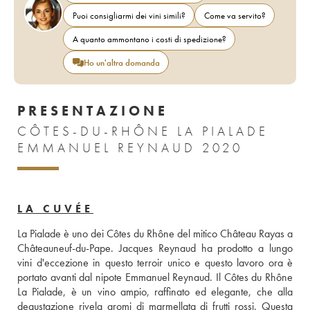
Puoi consigliarmi dei vini simili?
Come va servito?
A quanto ammontano i costi di spedizione?
Ho un'altra domanda
PRESENTAZIONE
CÔTES-DU-RHÔNE LA PIALADE
EMMANUEL REYNAUD 2020
LA CUVÉE
La Pialade è uno dei Côtes du Rhône del mitico Château Rayas a 
Châteauneuf-du-Pape. Jacques Reynaud ha prodotto a lungo 
vini d'eccezione in questo terroir unico e questo lavoro ora è 
portato avanti dal nipote Emmanuel Reynaud. Il Côtes du Rhône 
La Pialade, è un vino ampio, raffinato ed elegante, che alla 
degustazione rivela aromi di marmellata di frutti rossi. Questa 