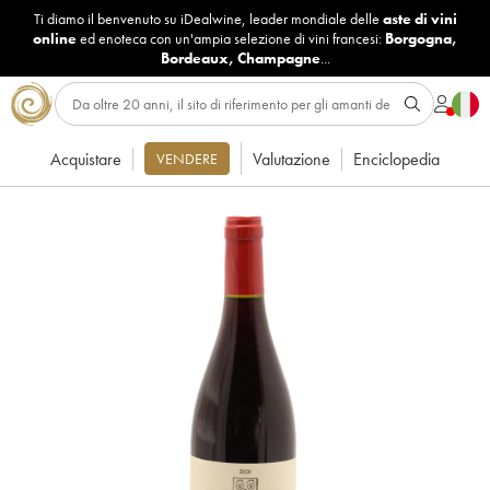
Ti diamo il benvenuto su iDealwine, leader mondiale delle
aste di vini
online
ed enoteca con un'ampia selezione di vini francesi:
Borgogna
,
Bordeaux
,
Champagne
...
Acquistare
Valutazione
Enciclopedia
VENDERE