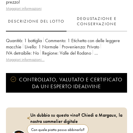
prezzo!
Maggiori informazioni
DEGUSTAZIONE E
DESCRIZIONE DEL LOTTO
CONSERVAZIONE
Quantità:
1 bottiglia
Commento:
1 Etichetta con delle leggere
macchie
Livello:
1
Normale
Provenienza:
privato
IVA detraibile:
no
Regione:
Valle del Rodano
Denominazione:
Côtes-du-Rhône
Maggiori informazioni…
Proprietario:
Emmanuel Reynaud
CONTROLLATO, VALUTATO E CERTIFICATO
DA UN ESPERTO IDEALWINE
Un dubbio su questo vino? Chiedi a Margaux, la
nostra sommelier digitale
Con quale piatto posso abbinarlo?