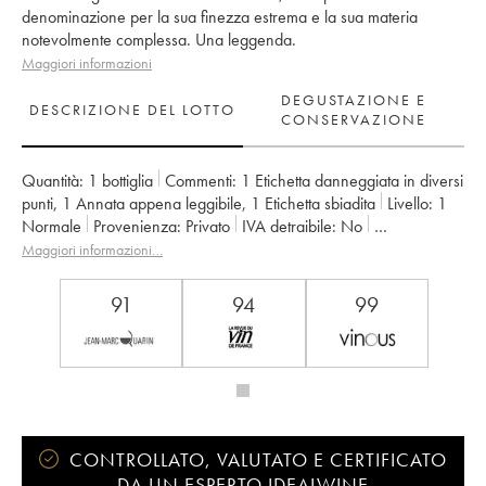
denominazione per la sua finezza estrema e la sua materia
notevolmente complessa. Una leggenda.
Maggiori informazioni
DEGUSTAZIONE E
DESCRIZIONE DEL LOTTO
CONSERVAZIONE
Quantità:
1 bottiglia
Commenti:
1 Etichetta danneggiata in diversi
punti
,
1 Annata appena leggibile
,
1 Etichetta sbiadita
Livello:
1
Normale
Provenienza:
privato
IVA detraibile:
no
Regione:
Bordeaux
Denominazione:
Saint-Émilion Grand Cru
Maggiori informazioni…
Classificazione:
1er Grand Cru Classé A
Proprietario:
LVMH / Albert Frère
91
94
99
CONTROLLATO, VALUTATO E CERTIFICATO
DA UN ESPERTO IDEALWINE