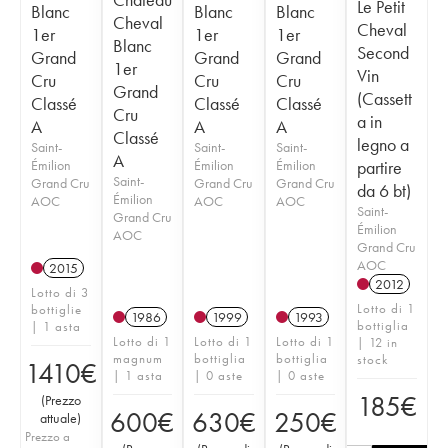
Le Petit
Blanc
Blanc
Blanc
Cheval
Cheval
1er
1er
1er
Blanc
Second
Grand
Grand
Grand
1er
Vin
Cru
Cru
Cru
Grand
(Cassett
Classé
Classé
Classé
Cru
a in
A
A
A
Classé
legno a
Saint-
Saint-
Saint-
A
Émilion
Émilion
Émilion
partire
Saint-
Grand Cru
Grand Cru
Grand Cru
da 6 bt)
Émilion
AOC
AOC
AOC
Saint-
Grand Cru
Émilion
AOC
Grand Cru
AOC
2015
2012
Lotto di 3
Lotto di 1
bottiglie
1986
1999
1993
bottiglia
| 1 asta
Lotto di 1
Lotto di 1
Lotto di 1
| 12 in
magnum
bottiglia
bottiglia
stock
1410
€
| 1 asta
| 0 aste
| 0 aste
185
€
(
Prezzo
600
€
630
€
250
€
attuale
)
Prezzo a