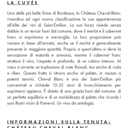
LA CUVÉE
Una delle più belle firme di Bordeaux, lo Château Cheval-Blanc 
rivendica ad ogni nuova classificazione la sua appartenenza 
all’élite dei vini di Saint-Émilion. La sua forza risiede senza 
dubbio in un terroir fuori dal comune, dove il merlot e il cabernet 
franc si esprimono a meraviglia. La loro proporzione può 
variare in base all’annata, anche se il merlot è generalmente 
presente in maggiore quantità. Proprio a quest’ultimo si deve la 
sensazione di maturità e armonia, mentre il cabernet franc 
struttura il vino. L’aspetto è profondo, di un rubino intenso. Al 
naso si avverte un’esplosione di note floreali, ma anche di viola 
e ribes. Questo frutto si ritrova anche al palato, in mezzo a 
potenti tannini. Cheval Blanc è uno dei Saint-Émilion più 
concentrati e richiede 15-25 anni di invecchiamento per 
esprimersi appieno. È dotato di una grazia fuori dal comune, di 
un perfetto equilibrio e di un morbidezza al palato che ricorda i 
suoi illustri vicini di Pomerol. Un vino da antologia.
INFORMAZIONI SULLA TENUTA:
CHÂTEAU CHEVAL BLANC