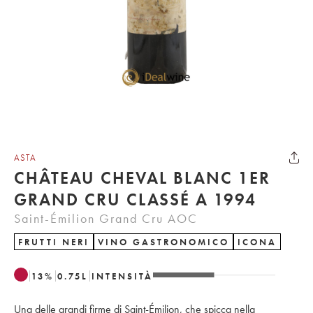
ASTA
CHÂTEAU CHEVAL BLANC 1ER
GRAND CRU CLASSÉ A 1994
Saint-Émilion Grand Cru AOC
FRUTTI NERI
VINO GASTRONOMICO
ICONA
13
%
0.75
L
INTENSITÀ
Una delle grandi firme di Saint-Émilion, che spicca nella