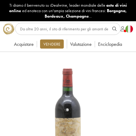
Ti diamo il benvenuto su iDealwine, leader mondiale delle
aste di vini
online
ed enoteca con un'ampia selezione di vini francesi:
Borgogna
,
Bordeaux
,
Champagne
...
Acquistare
Valutazione
Enciclopedia
VENDERE