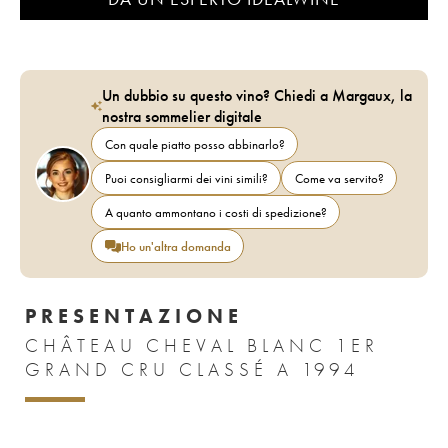
Un dubbio su questo vino? Chiedi a Margaux, la
nostra sommelier digitale
Con quale piatto posso abbinarlo?
Puoi consigliarmi dei vini simili?
Come va servito?
A quanto ammontano i costi di spedizione?
Ho un'altra domanda
PRESENTAZIONE
CHÂTEAU CHEVAL BLANC 1ER
GRAND CRU CLASSÉ A 1994