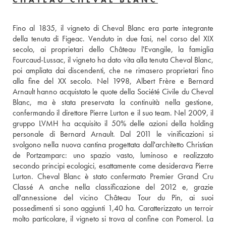
Fino al 1835, il vigneto di Cheval Blanc era parte integrante 
della tenuta di Figeac. Venduto in due fasi, nel corso del XIX 
secolo, ai proprietari dello Château l'Evangile, la famiglia 
Fourcaud-Lussac, il vigneto ha dato vita alla tenuta Cheval Blanc, 
poi ampliata dai discendenti, che ne rimasero proprietari fino 
alla fine del XX secolo. Nel 1998, Albert Frère e Bernard 
Arnault hanno acquistato le quote della Société Civile du Cheval 
Blanc, ma è stata preservata la continuità nella gestione, 
confermando il direttore Pierre Lurton e il suo team. Nel 2009, il 
gruppo LVMH ha acquisito il 50% delle azioni della holding 
personale di Bernard Arnault. Dal 2011 le vinificazioni si 
svolgono nella nuova cantina progettata dall'architetto Christian 
de Portzamparc: uno spazio vasto, luminoso e realizzato 
secondo principi ecologici, esattamente come desiderava Pierre 
Lurton. Cheval Blanc è stato confermato Premier Grand Cru 
Classé A anche nella classificazione del 2012 e, grazie 
all'annessione del vicino Château Tour du Pin, ai suoi 
possedimenti si sono aggiunti 1,40 ha. Caratterizzato un terroir 
molto particolare, il vigneto si trova al confine con Pomerol. La 