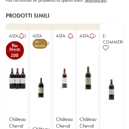
Hai riscontrato un problema su questo lotto?
Segnalacelo
PRODOTTI SIMILI
ASTA
ASTA
ASTA
ASTA
E-
2
1
COMMERCE
IVA
7
detraibile
100
Château
Château
Château
Cheval
Cheval
Cheval
Château