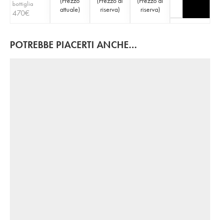
(
Prezzo
(
Prezzo di
(
Prezzo di
bottiglia
attuale
)
riserva
)
riserva
)
470
€
POTREBBE PIACERTI ANCHE…