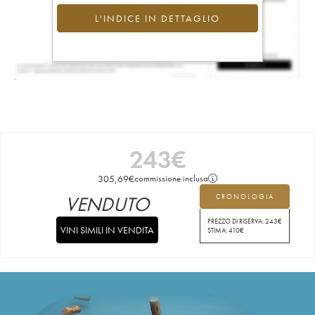
L'INDICE IN DETTAGLIO
243
€
305,69
€
commissione inclusa
VENDUTO
CRONOLOGIA
PREZZO DI RISERVA:
243
€
VINI SIMILI IN VENDITA
STIMA:
410
€