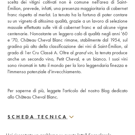
scelta dei vitigni coltivati non è comune nell’area di Saint-
Émilion, prevede, infatti, una presenza maggioritaria di cabernet 
franc rispetto al merlot. La tenuta ha la fortuna di poter contare 
su un vigneto di altissima qualità, grazie a un lavoro di selezione 
massale effettuato sulle viti di cabernet franc e ad alcune vigne 
centenarie. Nonostante un leggero calo di qualità negli anni '60 
e '70, Château Cheval Blanc rimane, stabilmente dal 1954, sul 
gradino più alto della classificazione dei vini di Saint-Émilion, al 
grado di 1er Cru Classé A. Oltre al 
grand vin
, la tenuta produce 
anche un secondo vino, Petit Cheval, e un bianco. I suoi vini 
sono rinomati in tutto il mondo per la loro leggendaria finezza e 
l'immenso potenziale d’invecchiamento.
Per saperne di più, leggete l'articolo del nostro Blog dedicato 
allo Château Cheval Blanc.
SCHEDA TECNICA