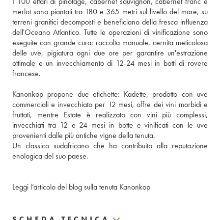
I 100 ettari di pinotage, cabernet sauvignon, cabernet franc e 
merlot sono piantati tra 180 e 365 metri sul livello del mare, su 
terreni granitici decomposti e beneficiano della fresca influenza 
dell'Oceano Atlantico. Tutte le operazioni di vinificazione sono 
eseguite con grande cura: raccolta manuale, cernita meticolosa 
delle uve, pigiatura ogni due ore per garantire un'estrazione 
ottimale e un invecchiamento di 12-24 mesi in botti di rovere 
francese. 
Kanonkop propone due etichette: Kadette, prodotto con uve 
commerciali e invecchiato per 12 mesi, offre dei vini morbidi e 
fruttati, mentre Estate è realizzato con vini più complessi, 
invecchiati tra 12 e 24 mesi in botte e vinificati con le uve 
provenienti dalle più antiche vigne della tenuta. 
Un classico sudafricano che ha contribuito alla reputazione 
enologica del suo paese.
Leggi l’articolo del blog sulla tenuta Kanonkop
SCHEDA TECNICA