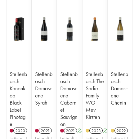
Stellenb
Stellenb
Stellenb
Stellenb
Stellenb
osch
osch
osch
osch The
osch
Kanonk
Damasc
Damasc
Sadie
Damasc
op
ene
ene
Family
ene
Black
Syrah
Cabern
WO
Chenin
Label
et
Mev
Pinotag
Sauvign
Kirsten
e
on
2020
2021
2021
A
2023
A
2022
Lotto di 1
Lotto di 1
Lotto di 1
Lotto di 1
Lotto di 1