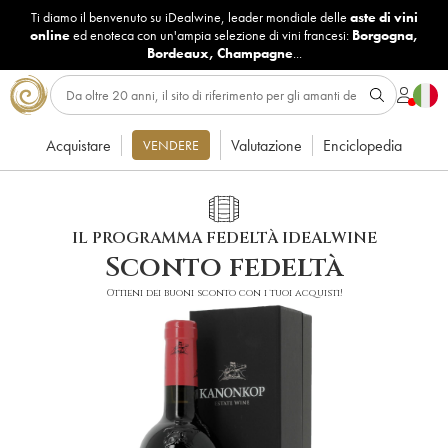
Ti diamo il benvenuto su iDealwine, leader mondiale delle
aste di vini
online
ed enoteca con un'ampia selezione di vini francesi:
Borgogna
,
Bordeaux
,
Champagne
...
Acquistare
Valutazione
Enciclopedia
VENDERE
IL PROGRAMMA FEDELTÀ IDEALWINE
Sconto fedeltà
Ottieni dei buoni sconto con i tuoi acquisti!