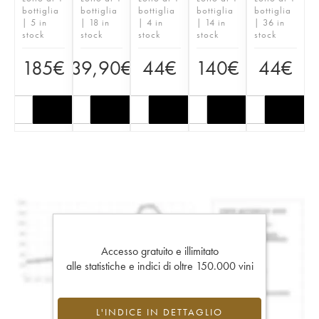
bottiglia
bottiglia
bottiglia
bottiglia
bottiglia
| 5 in
| 18 in
| 4 in
| 14 in
| 36 in
stock
stock
stock
stock
stock
185
€
39,90
€
44
€
140
€
44
€
Accesso gratuito e illimitato
alle statistiche e indici di oltre 150.000 vini
L'INDICE IN DETTAGLIO