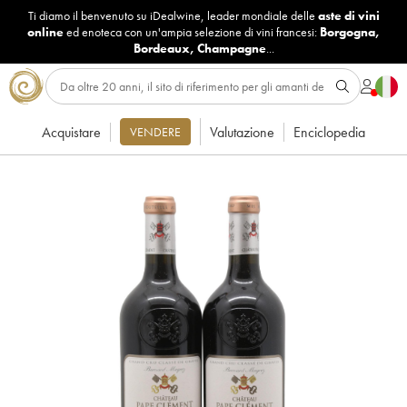
Ti diamo il benvenuto su iDealwine, leader mondiale delle
aste di vini
online
ed enoteca con un'ampia selezione di vini francesi:
Borgogna
,
Bordeaux
,
Champagne
...
Acquistare
Valutazione
Enciclopedia
VENDERE