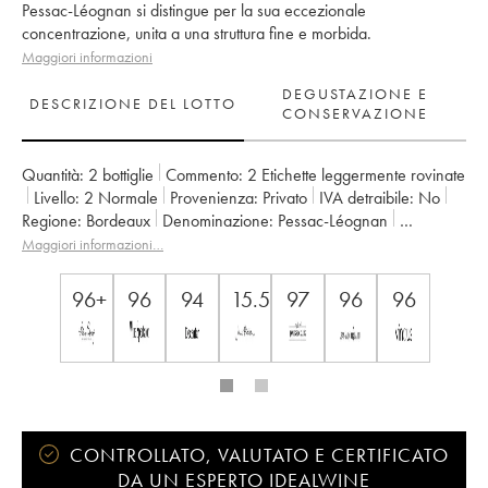
Pessac-Léognan si distingue per la sua eccezionale
concentrazione, unita a una struttura fine e morbida.
Maggiori informazioni
DEGUSTAZIONE E
DESCRIZIONE DEL LOTTO
CONSERVAZIONE
Quantità:
2 bottiglie
Commento:
2 Etichette leggermente rovinate
Livello:
2
Normale
Provenienza:
privato
IVA detraibile:
no
Regione:
Bordeaux
Denominazione:
Pessac-Léognan
Classificazione:
Cru Classé de Graves
Maggiori informazioni…
Proprietario:
Léo Montagne et Bernard Magrez
96+
96
94
15.5
97
96
96
CONTROLLATO, VALUTATO E CERTIFICATO
DA UN ESPERTO IDEALWINE