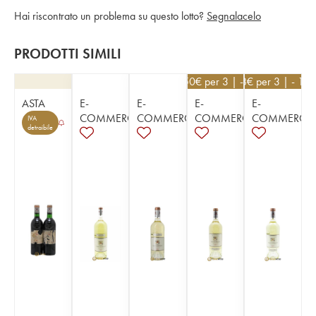
Hai riscontrato un problema su questo lotto?
Segnalacelo
PRODOTTI SIMILI
112,50
€
per 3 | - 10%
108
€
per 3 | - 10
ASTA
E-
E-
E-
E-
COMMERCE
COMMERCE
COMMERCE
COMMERCE
IVA
detraibile