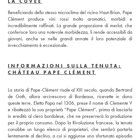
LA CUVÉE
Beneficiando dello stesso microclima del vicino Haut-Brion, Pape 
Clément produce vini rossi molto aromatici, morbidi e 
incredibilmente raffinati. La grande proporzione di merlot, che 
conferisce loro una notevole morbidezza, li rende accessibili da 
giovani, anche se nelle grandi annate il loro potenziale di 
invecchiamento è eccezionale.
INFORMAZIONI SULLA TENUTA:
CHÂTEAU PAPE CLÉMENT
La storia di Pape-Clément risale al XIII secolo, quando Bertrand 
de Goth, allora arcivescovo di Bordeaux, ricevette in dono 
queste terre. Eletto Papa nel 1306, prese il nome di Clemente V 
e ribattezzò la sua proprietà “Pape Clément”, prima di lasciarla 
in eredità al clero bordolese, che ne preserverà la produzione 
per il proprio consumo. Dopo la Rivoluzione francese, la tenuta 
conobbe un lungo elenco di proprietari, che sembrò portarla 
lentamente al declino, a cui si aggiunse uno sfortunato episodio 