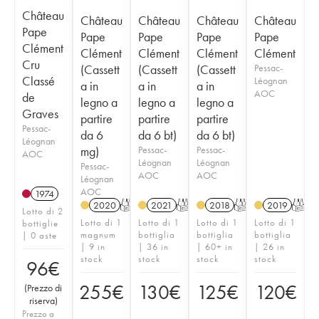
Château
Château
Château
Château
Château
Pape
Pape
Pape
Pape
Pape
Clément
Clément
Clément
Clément
Clément
Cru
(Cassett
(Cassett
(Cassett
Pessac-
Classé
Léognan
a in
a in
a in
AOC
de
legno a
legno a
legno a
Graves
partire
partire
partire
Pessac-
da 6
da 6 bt)
da 6 bt)
Léognan
mg)
Pessac-
Pessac-
AOC
Léognan
Léognan
Pessac-
AOC
AOC
Léognan
AOC
1974
2020
T
2021
T
2018
T
2019
T
Lotto di 2
Lotto di 1
Lotto di 1
Lotto di 1
Lotto di 1
bottiglie
magnum
bottiglia
bottiglia
bottiglia
| 0 aste
| 9 in
| 36 in
| 60+ in
| 26 in
stock
stock
stock
stock
96
€
255
€
130
€
125
€
120
€
(
Prezzo di
riserva
)
Prezzo a