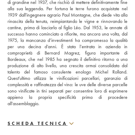
di grandine nel 1937, che rischiò di mettere definitivamente fine 
alla sua leggenda. Per fortuna le terre furono acquistate nel 
1939 dall'ingegnere agrario Paul Montagne, che diede vita alla 
rinascita della tenuta, reimpiantando le vigne e rinnovando le 
cantine, prima di lasciarla al figlio Léo. Dal 1953, le annate di 
successo hanno cominciato a rifiorite, ma ancora una volta, dal 
1975, la mancanza d’investimenti ha compromesso la qualità 
per una decina d’anni. È stata l’entrata in azienda in 
comproprietà di Bernard Magrez, figura importante di 
Bordeaux, che nel 1985 ha segnato il definitivo ritorno a una 
produzione di alto livello, una crescita ormai consolidata dal 
talento del famoso consulente enologo Michel Rolland. 
Quest'ultimo utilizza le vinificazioni parcellari, garanzia di 
complessità e raffinatezza del vino: le uve delle diverse parcelle 
sono vinificate in tini separati per consentire loro di esprimere 
appieno la propria specificità prima di procedere 
all'assemblaggio.
SCHEDA TECNICA