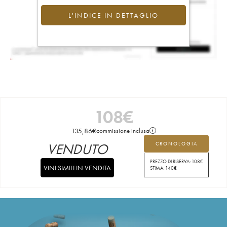
L'INDICE IN DETTAGLIO
108
€
135,86
€
commissione inclusa
VENDUTO
CRONOLOGIA
PREZZO DI RISERVA:
108
€
VINI SIMILI IN VENDITA
STIMA:
140
€