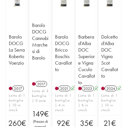
Barolo
DOCG
Barolo
Barolo
Barbera
Dolcetto
Cannubi
DOCG
DOCG
d'Alba
d'Alba
Marche
La Serra
Bricco
DOC
DOC
si di
Roberto
Boschis
Superior
Vigna
Barolo
Voerzio
Cavallot
e Vigna
Scot
to
Cuculo
Cavallot
Cavallot
to
to
2017
2017
2021
A
2023
A
2024
A
Lotto di 3
Lotto di 1
Lotto di 1
Lotto di 1
Lotto di 1
bottiglie
bottiglia
bottiglia
bottiglia
bottiglia
| 0 aste
| 10 in
| 4 in
| 6 in
| 10 in
stock
stock
stock
stock
149
€
260
€
92
€
35
€
21
€
(
Prezzo di
riserva
)