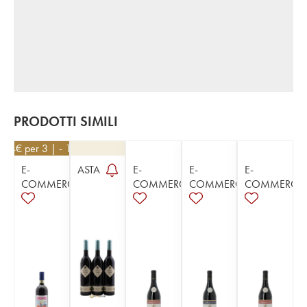
PRODOTTI SIMILI
234
€
per 3 | - 10%
E-
ASTA
E-
E-
E-
COMMERCE
COMMERCE
COMMERCE
COMMERCE