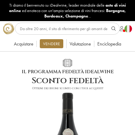
Ti diamo il benvenuto su iDealwine, leader mondiale delle
aste di vini
online
ed enoteca con un'ampia selezione di vini francesi:
Borgogna
,
Bordeaux
,
Champagne
...
Acquistare
Valutazione
Enciclopedia
VENDERE
IL PROGRAMMA FEDELTÀ IDEALWINE
Sconto fedeltà
Ottieni dei buoni sconto con i tuoi acquisti!