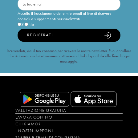
Accetto il tracciamento delle mie email al fine di ricevere
consigli e suggerimenti personalizzati
Sì
No
REGISTRATI
Iscrivendoti, dai il tuo consenso per ricevere le nostre newsletter. Puoi annullare
l’iscrizione in qualsiasi momento attraverso il link disponibile alla fine di ogni
messaggio.
VALUTAZIONE GRATUITA
LAVORA CON NOI
CHI SIAMO?
I NOSTRI IMPEGNI
TARIFFE E TEMPI DI CONSEGNA