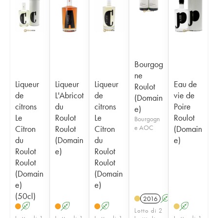
Bourgog
ne
Liqueur
Liqueur
Liqueur
Eau de
Roulot
de
L'Abricot
de
vie de
(Domain
citrons
du
citrons
Poire
e)
Le
Roulot
Le
Roulot
Bourgogn
Citron
Roulot
Citron
e AOC
(Domain
du
(Domain
du
e)
Roulot
e)
Roulot
Roulot
Roulot
(Domain
(Domain
e)
e)
(50cl)
2016
A
A
A
A
A
Lotto di 2