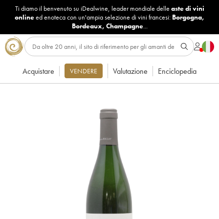
Ti diamo il benvenuto su iDealwine, leader mondiale delle
aste di vini
online
ed enoteca con un'ampia selezione di vini francesi:
Borgogna
,
Bordeaux
,
Champagne
...
Acquistare
Valutazione
Enciclopedia
VENDERE