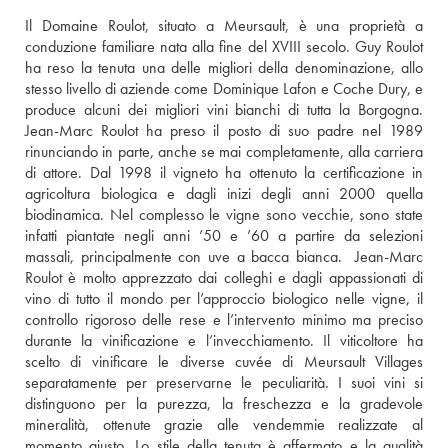
Il Domaine Roulot, situato a Meursault, è una proprietà a 
conduzione familiare nata alla fine del XVIII secolo. Guy Roulot 
ha reso la tenuta una delle migliori della denominazione, allo 
stesso livello di aziende come Dominique Lafon e Coche Dury, e 
produce alcuni dei migliori vini bianchi di tutta la Borgogna. 
Jean-Marc Roulot ha preso il posto di suo padre nel 1989 
rinunciando in parte, anche se mai completamente, alla carriera 
di attore. Dal 1998 il vigneto ha ottenuto la certificazione in 
agricoltura biologica e dagli inizi degli anni 2000 quella 
biodinamica. Nel complesso le vigne sono vecchie, sono state 
infatti piantate negli anni ’50 e ’60 a partire da selezioni 
massali, principalmente con uve a bacca bianca.  Jean-Marc 
Roulot è molto apprezzato dai colleghi e dagli appassionati di 
vino di tutto il mondo per l’approccio biologico nelle vigne, il 
controllo rigoroso delle rese e l’intervento minimo ma preciso 
durante la vinificazione e l’invecchiamento. Il viticoltore ha 
scelto di vinificare le diverse cuvée di Meursault Villages 
separatamente per preservarne le peculiarità. I suoi vini si 
distinguono per la purezza, la freschezza e la gradevole 
mineralità, ottenute grazie alle vendemmie realizzate al 
momento giusto. Lo stile della tenuta è affermato e la qualità 