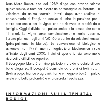
Jean-Marc Roulot, che dal 1989 dirige con grande talento 
questa tenuta, è noto per essere un personaggio esuberante, un 
viticoltore dall’animo teatrale. Infatti, dopo aver studiato al 
conservatorio di Parigi, ha deciso di unire la passione per il 
teatro con quella per la vigna, che ha ricevuto in eredità dalla 
famiglia. Oggi si divide tra il palcoscenico e la tenuta, che conta 
11 ettari. Le vigne sono complessivamente molto vecchie. 
Furono piantate negli anni ‘50-’60 a partire da selezioni massali 
(principalmente in bianco). La conversione al biologico è 
avvenuta nel 1999, mentre l’agricoltura biodinamica risale 
all’inizio degli anni 2000. I vini di questa tenuta sono molto 
ricercati e difficili da reperire.
Il Bourgogne blanc è un vino piuttosto morbido e dotato di una 
bella eleganza. Il bouquet è dominato da aromi di frutti freschi 
(frutti a polpa bianca e agrumi), fiori e un leggero boisé. Il palato 
rivela una bella profondità e una discreta freschezza.
INFORMAZIONI SULLA TENUTA:
ROULOT