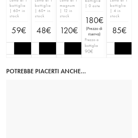
Lotto di 1
Lotto di 1
Lotto di 1
Lotto di 1
bottiglie
bottiglia
bottiglia
magnum
bottiglia
| 0 aste
| 60+ in
| 60+ in
| 12 in
| 4 in
stock
stock
stock
stock
180
€
59
€
48
€
120
€
85
€
(
Prezzo di
riserva
)
Prezzo a
bottiglia
90
€
POTREBBE PIACERTI ANCHE…