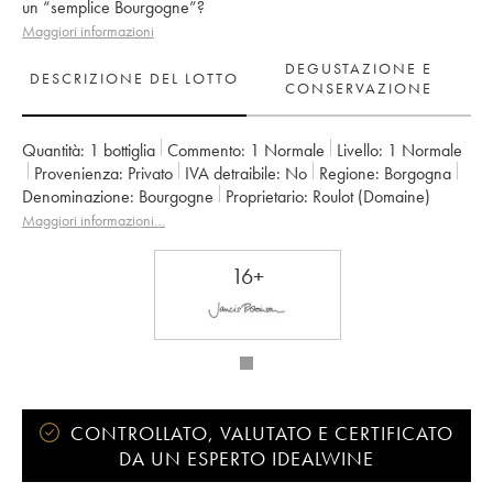
un “semplice Bourgogne”?
Maggiori informazioni
DEGUSTAZIONE E
DESCRIZIONE DEL LOTTO
CONSERVAZIONE
Quantità:
1 bottiglia
Commento:
1 Normale
Livello:
1
Normale
Provenienza:
privato
IVA detraibile:
no
Regione:
Borgogna
Denominazione:
Bourgogne
Proprietario:
Roulot (Domaine)
Maggiori informazioni…
16+
CONTROLLATO, VALUTATO E CERTIFICATO
DA UN ESPERTO IDEALWINE