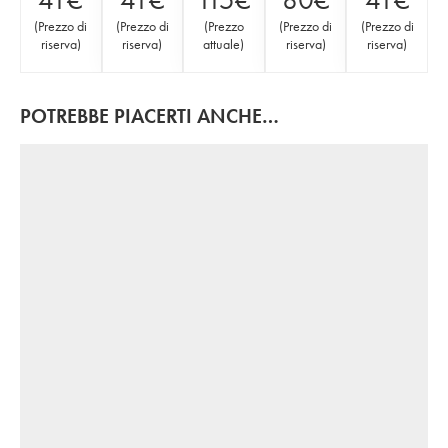
(
Prezzo di
(
Prezzo di
(
Prezzo
(
Prezzo di
(
Prezzo di
riserva
)
riserva
)
attuale
)
riserva
)
riserva
)
POTREBBE PIACERTI ANCHE…