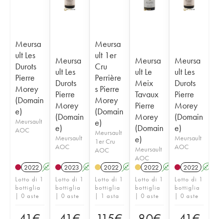
Meursa
Meursa
ult Les
ult 1er
Meursa
Meursa
Meursa
Durots
Cru
ult Les
ult Le
ult Les
Pierre
Perrière
Durots
Meix
Durots
Morey
s Pierre
Pierre
Tavaux
Pierre
(Domain
Morey
Morey
Pierre
Morey
e)
(Domain
(Domain
Morey
(Domain
Meursault
e)
e)
(Domain
e)
AOC
Meursault
Meursault
e)
Meursault
1er Cru
AOC
AOC
Meursault
AOC
AOC
2022
A
S
2023
A
S
2022
A
S
2022
A
S
2022
A
Lotto di 1
Lotto di 1
Lotto di 1
Lotto di 1
Lotto di 1
bottiglia
bottiglia
bottiglia
bottiglia
bottiglia
| 0 aste
| 0 aste
| 1 asta
| 0 aste
| 0 aste
41
€
41
€
115
€
80
€
41
€