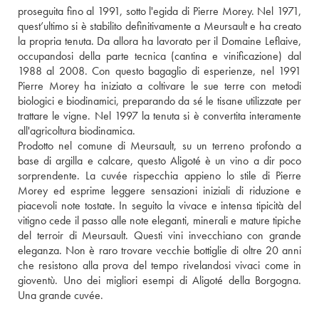
proseguita fino al 1991, sotto l'egida di Pierre Morey. Nel 1971, 
quest’ultimo si è stabilito definitivamente a Meursault e ha creato 
la propria tenuta. Da allora ha lavorato per il Domaine Leflaive, 
occupandosi della parte tecnica (cantina e vinificazione) dal 
1988 al 2008. Con questo bagaglio di esperienze, nel 1991 
Pierre Morey ha iniziato a coltivare le sue terre con metodi 
biologici e biodinamici, preparando da sé le tisane utilizzate per 
trattare le vigne. Nel 1997 la tenuta si è convertita interamente 
all'agricoltura biodinamica. 
Prodotto nel comune di Meursault, su un terreno profondo a 
base di argilla e calcare, questo Aligoté è un vino a dir poco 
sorprendente. La cuvée rispecchia appieno lo stile di Pierre 
Morey ed esprime leggere sensazioni iniziali di riduzione e 
piacevoli note tostate. In seguito la vivace e intensa tipicità del 
vitigno cede il passo alle note eleganti, minerali e mature tipiche 
del terroir di Meursault. Questi vini invecchiano con grande 
eleganza. Non è raro trovare vecchie bottiglie di oltre 20 anni 
che resistono alla prova del tempo rivelandosi vivaci come in 
gioventù. Uno dei migliori esempi di Aligoté della Borgogna. 
Una grande cuvée.