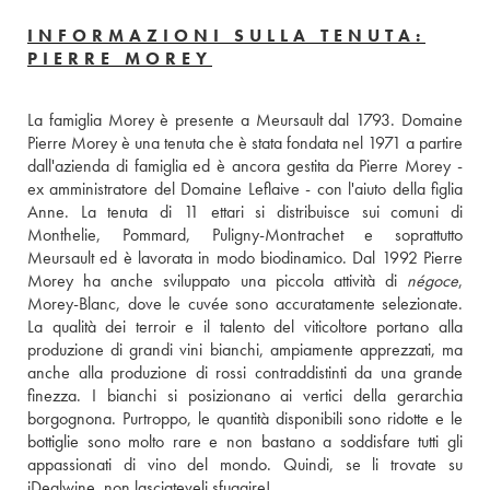
INFORMAZIONI SULLA TENUTA:
PIERRE MOREY
La famiglia Morey è presente a Meursault dal 1793. Domaine 
Pierre Morey è una tenuta che è stata fondata nel 1971 a partire 
dall'azienda di famiglia ed è ancora gestita da Pierre Morey - 
ex amministratore del Domaine Leflaive - con l'aiuto della figlia 
Anne. La tenuta di 11 ettari si distribuisce sui comuni di 
Monthelie, Pommard, Puligny-Montrachet e soprattutto 
Meursault ed è lavorata in modo biodinamico. Dal 1992 Pierre 
Morey ha anche sviluppato una piccola attività di 
négoce
, 
Morey-Blanc, dove le cuvée sono accuratamente selezionate. 
La qualità dei terroir e il talento del viticoltore portano alla 
produzione di grandi vini bianchi, ampiamente apprezzati, ma 
anche alla produzione di rossi contraddistinti da una grande 
finezza. I bianchi si posizionano ai vertici della gerarchia 
borgognona. Purtroppo, le quantità disponibili sono ridotte e le 
bottiglie sono molto rare e non bastano a soddisfare tutti gli 
appassionati di vino del mondo. Quindi, se li trovate su 
iDealwine, non lasciateveli sfuggire!