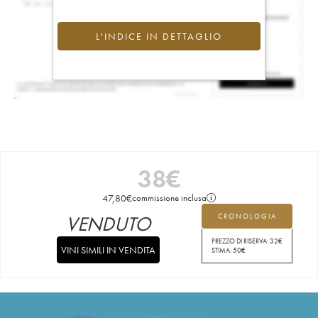
L'INDICE IN DETTAGLIO
38
€
47,80
€
commissione inclusa
VENDUTO
CRONOLOGIA
PREZZO DI RISERVA:
32
€
VINI SIMILI IN VENDITA
STIMA:
50
€