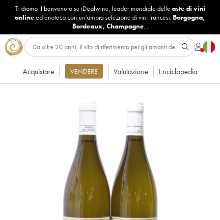
Ti diamo il benvenuto su iDealwine, leader mondiale delle
aste di vini
online
ed enoteca con un'ampia selezione di vini francesi:
Borgogna
,
Bordeaux
,
Champagne
...
Acquistare
Valutazione
Enciclopedia
VENDERE