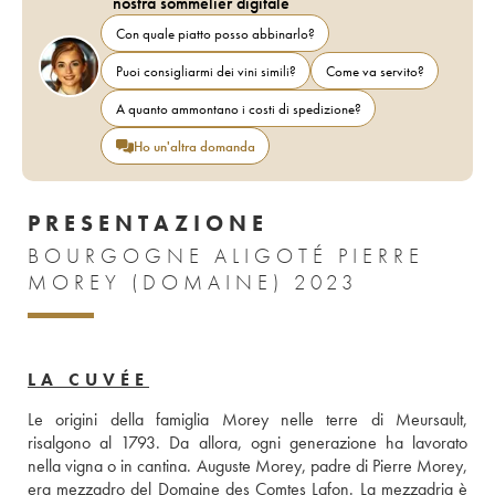
nostra sommelier digitale
Con quale piatto posso abbinarlo?
Puoi consigliarmi dei vini simili?
Come va servito?
A quanto ammontano i costi di spedizione?
Ho un'altra domanda
PRESENTAZIONE
BOURGOGNE ALIGOTÉ PIERRE
MOREY (DOMAINE) 2023
LA CUVÉE
Le origini della famiglia Morey nelle terre di Meursault, 
risalgono al 1793. Da allora, ogni generazione ha lavorato 
nella vigna o in cantina. Auguste Morey, padre di Pierre Morey, 
era mezzadro del Domaine des Comtes Lafon. La mezzadria è 