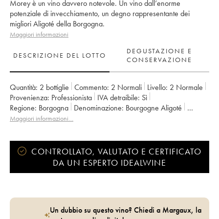
Morey è un vino davvero notevole. Un vino dall’enorme
potenziale di invecchiamento, un degno rappresentante dei
migliori Aligoté della Borgogna.
Maggiori informazioni
DEGUSTAZIONE E
DESCRIZIONE DEL LOTTO
CONSERVAZIONE
Quantità:
2 bottiglie
Commento:
2 Normali
Livello:
2
Normale
Provenienza:
professionista
IVA detraibile:
sì
Regione:
Borgogna
Denominazione:
Bourgogne Aligoté
Proprietario:
Pierre Morey (Domaine)
Maggiori informazioni…
CONTROLLATO, VALUTATO E CERTIFICATO
DA UN ESPERTO IDEALWINE
Un dubbio su questo vino? Chiedi a Margaux, la