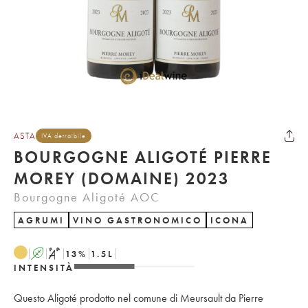
ASTA
IVA detraibile
BOURGOGNE ALIGOTÉ PIERRE
MOREY (DOMAINE) 2023
Bourgogne Aligoté AOC
AGRUMI
VINO GASTRONOMICO
ICONA
A
S
13
%
1.5
L
INTENSITÀ
Questo Aligoté prodotto nel comune di Meursault da Pierre