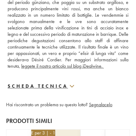
del periodo günziano, che poggia su un substrato argilloso, e 
producono principalmente vini rossi, ma anche un bianco 
realizzato in un numero limitato di bottiglie. Le vendemmie si 
svolgono manualmente e le uve sono accuratamente 
selezionate prima della vinificazione in tini di acciaio inox e 
legno e del successivo periodo di maturazione in barrique. Delle 
periodiche degustazioni consentono allo staff di affinare 
continuamente le tecniche utilizzate. Il risultato finale è un vino 
per appassionati, un vero e proprio “elisir di lunga vita” come 
desiderava Désiré Cordier. Per maggiori informazioni sulla 
tenuta, 
leggete il nostro articolo sul blog iDealwine. 
SCHEDA TECNICA
Hai riscontrato un problema su questo lotto?
Segnalacelo
PRODOTTI SIMILI
99
€
per 3 | - 10%