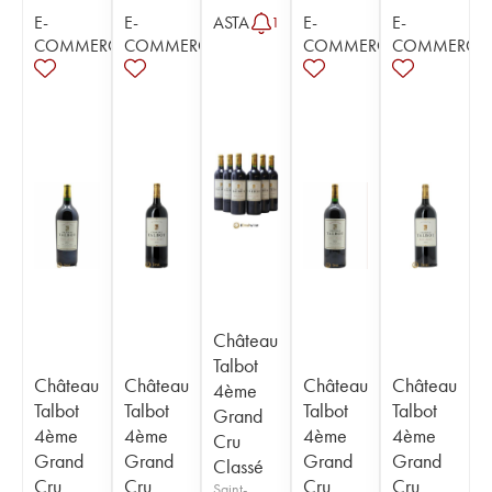
E-
E-
ASTA
E-
E-
1
COMMERCE
COMMERCE
COMMERCE
COMMERCE
Château
Talbot
Château
Château
Château
Château
4ème
Talbot
Talbot
Talbot
Talbot
Grand
4ème
4ème
4ème
4ème
Cru
Grand
Grand
Grand
Grand
Classé
Cru
Cru
Cru
Cru
Saint-