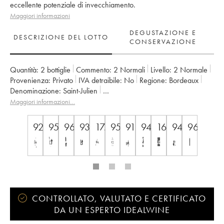
eccellente potenziale di invecchiamento.
Maggiori informazioni
DEGUSTAZIONE E
DESCRIZIONE DEL LOTTO
CONSERVAZIONE
Quantità:
2 bottiglie
Commento:
2 Normali
Livello:
2
Normale
Provenienza:
privato
IVA detraibile:
no
Regione:
Bordeaux
Denominazione:
Saint-Julien
Classificazione:
4ème Grand Cru Classé
Maggiori informazioni…
Proprietario:
Famille Bignon-Cordier
92
95
96
93
17.5
95
91
94
16,5/20
94
96
CONTROLLATO, VALUTATO E CERTIFICATO
DA UN ESPERTO IDEALWINE