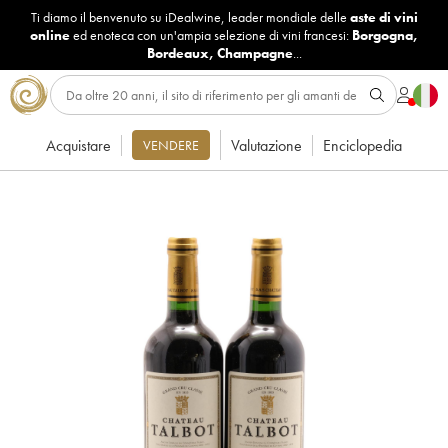
Ti diamo il benvenuto su iDealwine, leader mondiale delle
aste di vini
online
ed enoteca con un'ampia selezione di vini francesi:
Borgogna
,
Bordeaux
,
Champagne
...
Acquistare
Valutazione
Enciclopedia
VENDERE