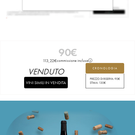
90
€
113,22
€
commissione inclusa
VENDUTO
CRONOLOGIA
PREZZO DI RISERVA:
90
€
VINI SIMILI IN VENDITA
STIMA:
130
€