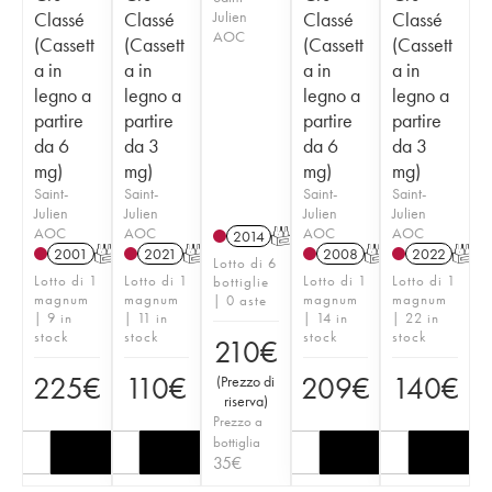
Classé
Classé
Julien
Classé
Classé
AOC
(Cassett
(Cassett
(Cassett
(Cassett
a in
a in
a in
a in
legno a
legno a
legno a
legno a
partire
partire
partire
partire
da 6
da 3
da 6
da 3
mg)
mg)
mg)
mg)
Saint-
Saint-
Saint-
Saint-
Julien
Julien
Julien
Julien
AOC
AOC
AOC
AOC
2014
T
2001
T
2021
T
2008
T
2022
T
Lotto di 6
Lotto di 1
Lotto di 1
Lotto di 1
Lotto di 1
bottiglie
magnum
magnum
magnum
magnum
| 0 aste
| 9 in
| 11 in
| 14 in
| 22 in
stock
stock
stock
stock
210
€
225
€
110
€
209
€
140
€
(
Prezzo di
riserva
)
Prezzo a
bottiglia
35
€