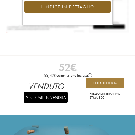
L'INDICE IN DETTAGLIO
52
€
65,42
€
commissione inclusa
VENDUTO
CRONOLOGIA
PREZZO DI RISERVA:
49
€
VINI SIMILI IN VENDITA
STIMA:
80
€