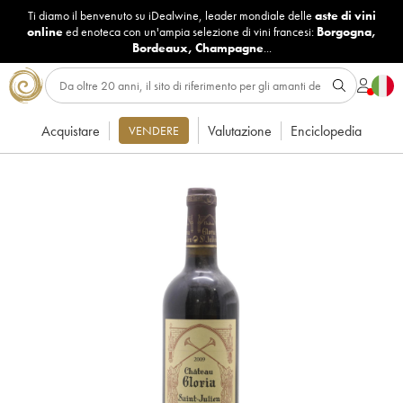
Ti diamo il benvenuto su iDealwine, leader mondiale delle
aste di vini
online
ed enoteca con un'ampia selezione di vini francesi:
Borgogna
,
Bordeaux
,
Champagne
...
Acquistare
Valutazione
Enciclopedia
VENDERE