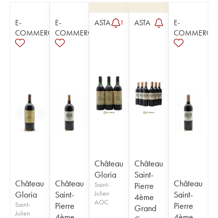
E-
E-
ASTA
ASTA
E-
1
COMMERCE
COMMERCE
COMMERCE
Château
Château
Gloria
Saint-
Château
Château
Château
Saint-
Pierre
Gloria
Saint-
Julien
Saint-
4ème
AOC
Saint-
Pierre
Pierre
Grand
Julien
4ème
4ème