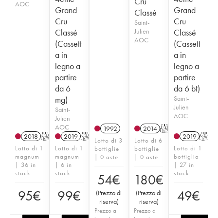
Cru
AOC
Grand
Grand
Classé
Cru
Cru
Saint-
Classé
Julien
Classé
AOC
(Cassett
(Cassett
a in
a in
legno a
legno a
partire
partire
da 6
da 6 bt)
mg)
Saint-
Julien
Saint-
AOC
Julien
AOC
1992
2014
T
2018
T
2019
T
2019
T
Lotto di 3
Lotto di 6
Lotto di 1
Lotto di 1
Lotto di 1
bottiglie
bottiglie
magnum
magnum
bottiglia
| 0 aste
| 0 aste
| 36 in
| 6 in
| 27 in
stock
stock
stock
54
€
180
€
95
€
99
€
49
€
(
Prezzo di
(
Prezzo di
riserva
)
riserva
)
Prezzo a
Prezzo a