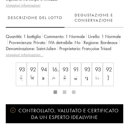
Maggiori informazioni
DEGUSTAZIONE E
DESCRIZIONE DEL LOTTO
CONSERVAZIONE
Quantità:
1 bottiglia
Commento:
1 Normale
Livello:
1
Normale
Provenienza:
privato
IVA detraibile:
no
Regione:
Bordeaux
Denominazione:
Saint-Julien
Proprietario:
Françoise Triaud
Maggiori informazioni…
93
92
94
16.5
93
91
93
93
92
CONTROLLATO, VALUTATO E CERTIFICATO
DA UN ESPERTO IDEALWINE