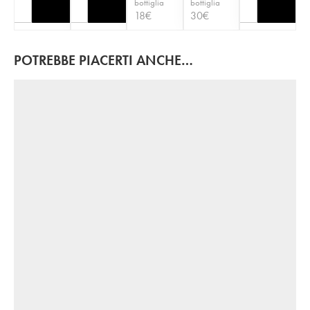
bottiglia
bottiglia
18
€
30
€
POTREBBE PIACERTI ANCHE…