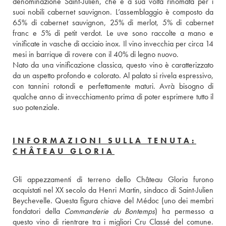
denominazione Saint-Julien, che è a sua volta rinomata per i 
suoi nobili cabernet sauvignon. L’assemblaggio è composto da 
65% di cabernet sauvignon, 25% di merlot, 5% di cabernet 
franc e 5% di petit verdot. Le uve sono raccolte a mano e 
vinificate in vasche di acciaio inox. Il vino invecchia per circa 14 
mesi in barrique di rovere con il 40% di legno nuovo. 
Nato da una vinificazione classica, questo vino è caratterizzato 
da un aspetto profondo e colorato. Al palato si rivela espressivo, 
con tannini rotondi e perfettamente maturi. Avrà bisogno di 
qualche anno di invecchiamento prima di poter esprimere tutto il 
suo potenziale.
INFORMAZIONI SULLA TENUTA:
CHÂTEAU GLORIA
Gli appezzamenti di terreno dello Château Gloria furono 
acquistati nel XX secolo da Henri Martin, sindaco di Saint-Julien 
Beychevelle. Questa figura chiave del Médoc (uno dei membri 
fondatori della 
Commanderie du Bontemps
) ha permesso a 
questo vino di rientrare tra i migliori Cru Classé del comune. 