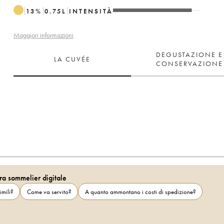
13
%
0.75
L
INTENSITÀ
Maggiori informazioni
DEGUSTAZIONE E
LA CUVÉE
CONSERVAZIONE
ra sommelier digitale
imili?
Come va servito?
A quanto ammontano i costi di spedizione?