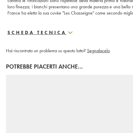
cantina le vinificazioni sono rispettose della materia prima e naturali.
loro finezza; i bianchi presentano una grande purezza e una bella mine
France ha eletto la sua cuvée "Les Chasseigne" come secondo migl
SCHEDA TECNICA
Hai riscontrato un problema su questo lotto?
Segnalacelo
POTREBBE PIACERTI ANCHE…