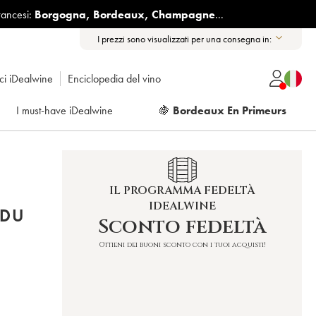
rancesi:
Borgogna
,
Bordeaux
,
Champagne
...
I prezzi sono visualizzati per una consegna in:
ici iDealwine
Enciclopedia del vino
I must-have iDealwine
🍇
Bordeaux En Primeurs
IL PROGRAMMA FEDELTÀ
IDEALWINE
 DU
Sconto fedeltà
Ottieni dei buoni sconto con i tuoi acquisti!