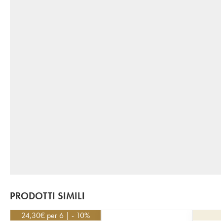
PRODOTTI SIMILI
24,30
€
per 6 | - 10%