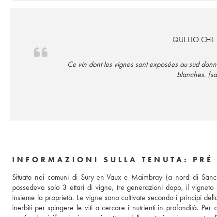
QUELLO CHE
Ce vin dont les vignes sont exposées au sud donne
blanches. (
INFORMAZIONI SULLA TENUTA: PRÉ
Situato nei comuni di Sury-en-Vaux e Maimbray (a nord di Sancer
possedeva solo 3 ettari di vigne, tre generazioni dopo, il vigneto s
insieme la proprietà. Le vigne sono coltivate secondo i principi della 
inerbiti per spingere le viti a cercare i nutrienti in profondità. Pe