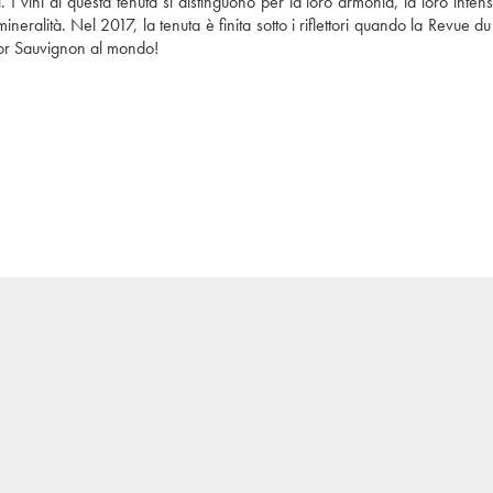
 I vini di questa tenuta si distinguono per la loro armonia, la loro intensi
ralità. Nel 2017, la tenuta è finita sotto i riflettori quando la Revue du
ior Sauvignon al mondo!