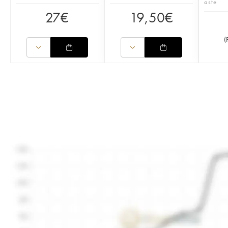
aste
27
€
19,50
€
(