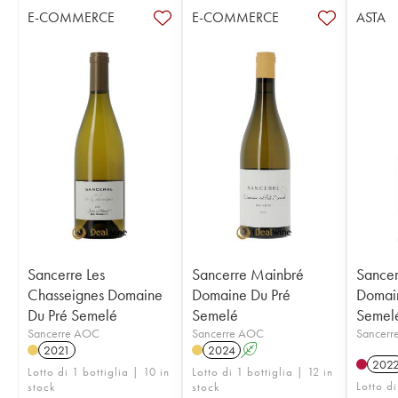
E-COMMERCE
E-COMMERCE
ASTA
Sancerre Les
Sancerre Mainbré
Sancer
Chasseignes Domaine
Domaine Du Pré
Domai
Du Pré Semelé
Semelé
Semel
Sancerre AOC
Sancerre AOC
Sancerr
2021
2024
A
202
Lotto di 1 bottiglia | 10 in
Lotto di 1 bottiglia | 12 in
Lotto di
stock
stock