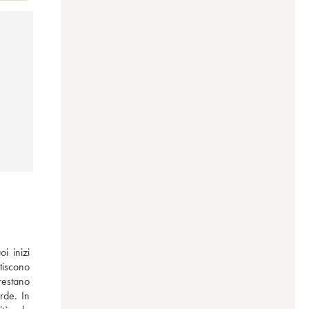
 inizi 
iscono 
restano 
rde. In 