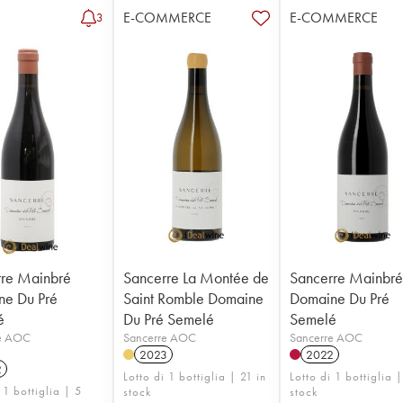
E-COMMERCE
E-COMMERCE
3
re Mainbré
Sancerre La Montée de
Sancerre Mainbr
ne Du Pré
Saint Romble Domaine
Domaine Du Pré
é
Du Pré Semelé
Semelé
e AOC
Sancerre AOC
Sancerre AOC
2023
2022
2
Lotto di 1 bottiglia | 21 in
Lotto di 1 bottiglia 
 1 bottiglia | 5
stock
stock