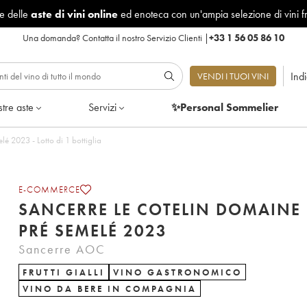
le delle
aste di vini online
ed enoteca con un'ampia selezione di vini f
Una domanda?
Contatta il nostro Servizio Clienti
|
+33 1 56 05 86 10
Ind
VENDI I TUOI VINI
tre aste
Servizi
✨Personal Sommelier
Sancerre Le Cotelin Domaine Du Pré Semelé 2023 - Lotto di 1 bottiglia
E-COMMERCE
SANCERRE LE COTELIN DOMAINE
PRÉ SEMELÉ 2023
Sancerre AOC
FRUTTI GIALLI
VINO GASTRONOMICO
VINO DA BERE IN COMPAGNIA