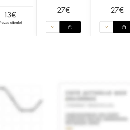
27
€
27
€
13
€
Prezzo attuale
)