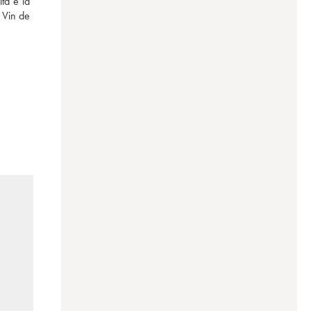
tà e la 
 Vin de 