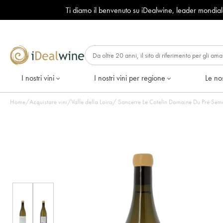
Ti diamo il benvenuto su iDealwine, leader mondia
I nostri vini
I nostri vini per regione
Le nos
Home
/
Acquistare vini
/
Valle della Loira
/