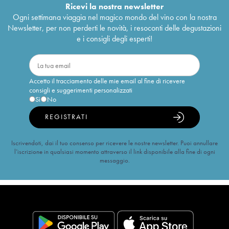
Ricevi la nostra newsletter
Ogni settimana viaggia nel magico mondo del vino con la nostra
Newsletter, per non perderti le novità, i resoconti delle degustazioni
e i consigli degli esperti!
Accetto il tracciamento delle mie email al fine di ricevere
consigli e suggerimenti personalizzati
Sì
No
REGISTRATI
Iscrivendoti, dai il tuo consenso per ricevere le nostre newsletter. Puoi annullare
l’iscrizione in qualsiasi momento attraverso il link disponibile alla fine di ogni
messaggio.