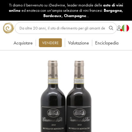
Ti diamo il benvenuto su iDealwine, leader mondiale delle
aste di vini
online
ed enoteca con un'ampia selezione di vini francesi:
Borgogna
,
Bordeaux
,
Champagne
...
Acquistare
Valutazione
Enciclopedia
VENDERE