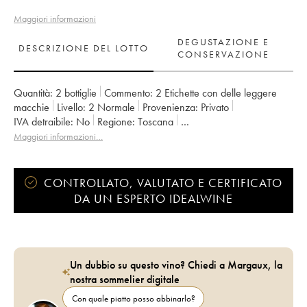
Maggiori informazioni
DEGUSTAZIONE E
DESCRIZIONE DEL LOTTO
CONSERVAZIONE
Quantità:
2 bottiglie
Commento:
2 Etichette con delle leggere
macchie
Livello:
2
Normale
Provenienza:
privato
IVA detraibile:
no
Regione:
Toscana
Denominazione:
Brunello di Montalcino DOCG
Maggiori informazioni…
Proprietario:
Casanova di Neri - Giacomo Neri
CONTROLLATO, VALUTATO E CERTIFICATO
DA UN ESPERTO IDEALWINE
Un dubbio su questo vino? Chiedi a Margaux, la
nostra sommelier digitale
Con quale piatto posso abbinarlo?