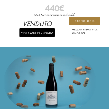
440
€
553,52
€
commissione inclusa
VENDUTO
CRONOLOGIA
PREZZO DI RISERVA:
440
€
VINI SIMILI IN VENDITA
STIMA:
650
€