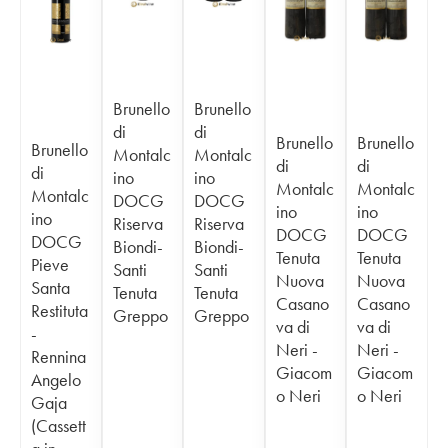
Brunello
Brunello
di
di
Brunello
Brunello
Brunello
Montalc
Montalc
di
di
di
ino
ino
Montalc
Montalc
Montalc
DOCG
DOCG
ino
ino
ino
Riserva
Riserva
DOCG
DOCG
DOCG
Biondi-
Biondi-
Tenuta
Tenuta
Pieve
Santi
Santi
Nuova
Nuova
Santa
Tenuta
Tenuta
Casano
Casano
Restituta
Greppo
Greppo
va di
va di
-
Neri -
Neri -
Rennina
Giacom
Giacom
Angelo
o Neri
o Neri
Gaja
(Cassett