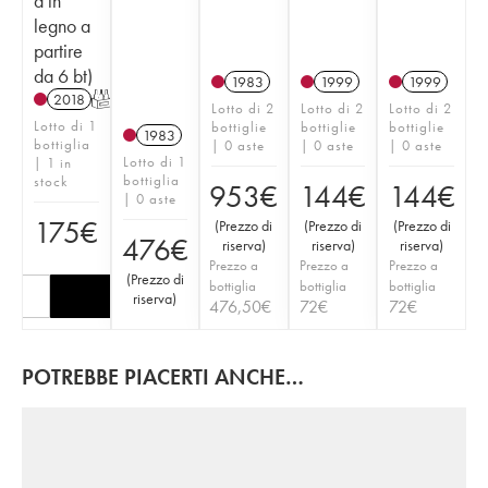
a in
legno a
partire
da 6 bt)
1983
1999
1999
2018
T
Lotto di 2
Lotto di 2
Lotto di 2
Lotto di 1
bottiglie
bottiglie
bottiglie
1983
bottiglia
| 0 aste
| 0 aste
| 0 aste
Lotto di 1
| 1 in
bottiglia
stock
953
€
144
€
144
€
| 0 aste
175
€
(
Prezzo di
(
Prezzo di
(
Prezzo di
476
€
riserva
)
riserva
)
riserva
)
Prezzo a
Prezzo a
Prezzo a
(
Prezzo di
bottiglia
bottiglia
bottiglia
riserva
)
476,50
€
72
€
72
€
POTREBBE PIACERTI ANCHE…