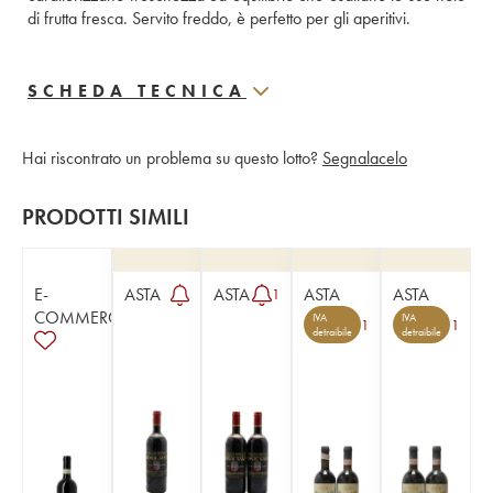
di frutta fresca. Servito freddo, è perfetto per gli aperitivi.
SCHEDA TECNICA
Hai riscontrato un problema su questo lotto?
Segnalacelo
PRODOTTI SIMILI
E-
ASTA
ASTA
ASTA
ASTA
1
COMMERCE
IVA
IVA
1
1
detraibile
detraibile