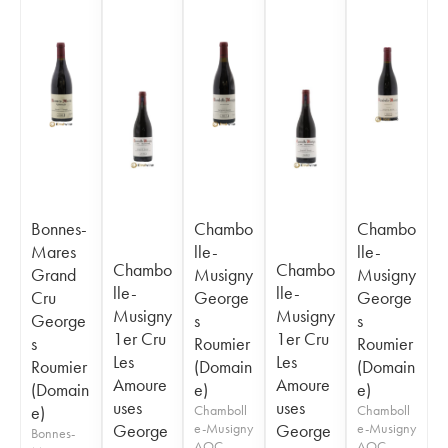
Bonnes-
Chambo
Chambo
Mares
lle-
lle-
Chambo
Chambo
Grand
Musigny
Musigny
lle-
lle-
Cru
George
George
Musigny
Musigny
George
s
s
1er Cru
1er Cru
s
Roumier
Roumier
Les
Les
Roumier
(Domain
(Domain
Amoure
Amoure
(Domain
e)
e)
uses
uses
e)
Chamboll
Chamboll
George
e-Musigny
George
e-Musigny
Bonnes-
AOC
AOC