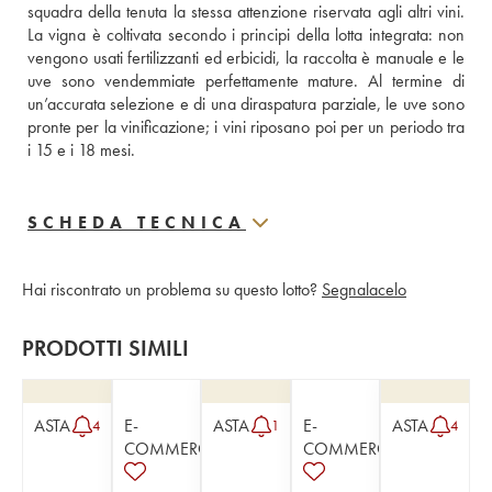
squadra della tenuta la stessa attenzione riservata agli altri vini. 
La vigna è coltivata secondo i principi della lotta integrata: non 
vengono usati fertilizzanti ed erbicidi, la raccolta è manuale e le 
uve sono vendemmiate perfettamente mature. Al termine di 
un’accurata selezione e di una diraspatura parziale, le uve sono 
pronte per la vinificazione; i vini riposano poi per un periodo tra 
i 15 e i 18 mesi.
SCHEDA TECNICA
Hai riscontrato un problema su questo lotto?
Segnalacelo
PRODOTTI SIMILI
ASTA
E-
ASTA
E-
ASTA
4
1
4
COMMERCE
COMMERCE