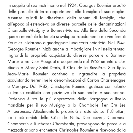
In seguito al suo matrimonio nel 1924, Georges Roumier ereditò 
delle parcelle di terra appartenenti alla famiglia di sua moglie. 
Assunse quindi la direzione della tenuta di famiglia, che 
all’epoca si estendeva su diverse parcelle delle denominazioni 
Chambolle-Musigny e Bonnes-Mares. Alla fine della Seconda 
guerra mondiale la tenuta si sviluppò rapidamente e i vini firmati 
Roumier iniziarono a guadagnarsi una certa notorietà. Nel 1945 
Georges Roumier iniziò anche a imbottigliare i vini nella tenuta. 
Ingrandì la proprietà acquistando diverse parcelle a Bonnes-
Mares e nel Clos Vougeot e acquisendo nel 1953 un intero clos 
situato a Morey-Saint-Denis, il Clos de la Bussière. Suo figlio 
Jean-Marie Roumier continuò a ingrandire la proprietà 
acquistando terreni nelle denominazioni di Corton Charlemagne 
e Musigny. Dal 1982, Christophe Roumier gestisce con talento 
la tenuta costituita con pazienza da suo padre e suo nonno. 
L’azienda è tra le più apprezzate della Borgogna a livello 
mondiale per il suo Musigny o lo Chambolle 1er Cru Les 
Amoureuses. Attualmente la proprietà si estende su 11,8 ettari, 
tra i più ambiti della Côte de Nuits. Due cuvée, Charmes-
Chambertin e Ruchottes-Chambertin, provengono da parcelle a 
mezzadria; sono etichettate Christophe Roumier e ricevono dalla 