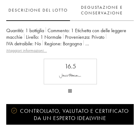
DEGUSTAZIONE E
DESCRIZIONE DEL LOTTO
CONSERVAZIONE
Quantità:
1 bottiglia
Commento:
1 Etichetta con delle leggere
macchie
Livello:
1
Normale
Provenienza:
privato
IVA detraibile:
no
Regione:
Borgogna
Denominazione:
Bourgogne
Maggiori informazioni…
Proprietario:
Georges Roumier (Domaine)
16.5
CONTROLLATO, VALUTATO E CERTIFICATO
DA UN ESPERTO IDEALWINE