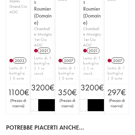
Mares
s
s
Grand Cru
Roumier
Roumier
AOC
(Domain
(Domain
e)
e)
Chamboll
Chamboll
e-Musigny
e-Musigny
1er Cru
1er Cru
AOC
AOC
2021
2021
Lotto di 1
Lotto di 1
2003
2007
2007
bottiglia
bottiglia
Lotto di 1
Lotto di 1
Lotto di 1
| 1 in
| 1 in
bottiglia
bottiglia
bottiglia
stock
stock
| 0 aste
| 0 aste
| 0 aste
3200
€
3200
€
1100
€
350
€
297
€
(
Prezzo di
(
Prezzo di
(
Prezzo di
riserva
)
riserva
)
riserva
)
POTREBBE PIACERTI ANCHE…