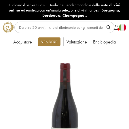
Ti diamo il benvenuto su iDealwine, leader mondiale delle
aste di vini
online
ed enoteca con un'ampia selezione di vini francesi:
Borgogna
,
Bordeaux
,
Champagne
...
Acquistare
Valutazione
Enciclopedia
VENDERE