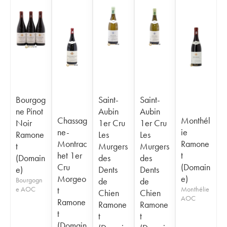
Bourgog
Saint-
Saint-
ne Pinot
Aubin
Aubin
Chassag
Monthél
Noir
1er Cru
1er Cru
ne-
ie
Ramone
Les
Les
Montrac
Ramone
t
Murgers
Murgers
het 1er
t
(Domain
des
des
Cru
(Domain
e)
Dents
Dents
Morgeo
e)
Bourgogn
de
de
e AOC
t
Monthélie
Chien
Chien
AOC
Ramone
Ramone
Ramone
t
t
t
(Domain