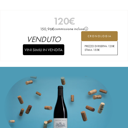
120
€
150,96
€
commissione inclusa
VENDUTO
CRONOLOGIA
PREZZO DI RISERVA:
120
€
VINI SIMILI IN VENDITA
STIMA:
155
€