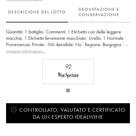
DEGUSTAZIONE E
DESCRIZIONE DEL LOTTO
CONSERVAZIONE
Quantità:
1 bottiglia
Commenti:
1 Etichetta con delle leggere
macchie
,
1 Etichetta lievemente macchiata
Livello:
1
Normale
Provenienza:
privato
IVA detraibile:
no
Regione:
Borgogna
Denominazione:
Saint-Aubin
Classificazione:
1er Cru
Maggiori informazioni…
Proprietario:
Ramonet (Domaine)
92
CONTROLLATO, VALUTATO E CERTIFICATO
DA UN ESPERTO IDEALWINE