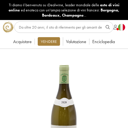
Ti diamo il benvenuto su iDealwine, leader mondiale delle
aste di vini
online
ed enoteca con un'ampia selezione di vini francesi:
Borgogna
,
Bordeaux
,
Champagne
...
Acquistare
Valutazione
Enciclopedia
VENDERE