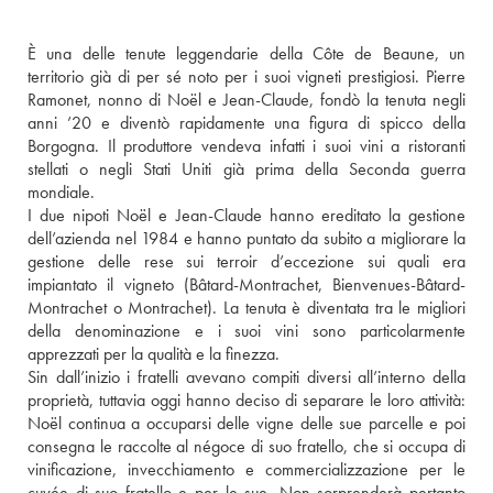
È una delle tenute leggendarie della Côte de Beaune, un 
territorio già di per sé noto per i suoi vigneti prestigiosi. Pierre 
Ramonet, nonno di Noël e Jean-Claude, fondò la tenuta negli 
anni ’20 e diventò rapidamente una figura di spicco della 
Borgogna. Il produttore vendeva infatti i suoi vini a ristoranti 
stellati o negli Stati Uniti già prima della Seconda guerra 
mondiale. 
I due nipoti Noël e Jean-Claude hanno ereditato la gestione 
dell’azienda nel 1984 e hanno puntato da subito a migliorare la 
gestione delle rese sui terroir d’eccezione sui quali era 
impiantato il vigneto (Bâtard-Montrachet, Bienvenues-Bâtard-
Montrachet o Montrachet). La tenuta è diventata tra le migliori 
della denominazione e i suoi vini sono particolarmente 
apprezzati per la qualità e la finezza. 
Sin dall’inizio i fratelli avevano compiti diversi all’interno della 
proprietà, tuttavia oggi hanno deciso di separare le loro attività: 
Noël continua a occuparsi delle vigne delle sue parcelle e poi 
consegna le raccolte al négoce di suo fratello, che si occupa di 
vinificazione, invecchiamento e commercializzazione per le 
cuvée di suo fratello e per le sue. Non sorprenderà pertanto 