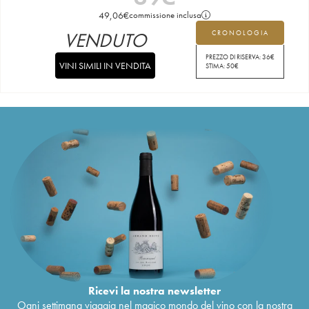
49,06
€
commissione inclusa
VENDUTO
CRONOLOGIA
PREZZO DI RISERVA:
36
€
VINI SIMILI IN VENDITA
STIMA:
50
€
Ricevi la nostra newsletter
Ogni settimana viaggia nel magico mondo del vino con la nostra