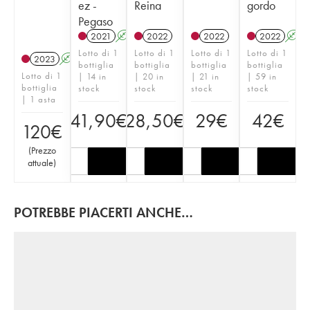
ez -
Reina
gordo
Pegaso
2021
A
2022
2022
2022
A
Lotto di 1
Lotto di 1
Lotto di 1
Lotto di 1
2023
A
bottiglia
bottiglia
bottiglia
bottiglia
Lotto di 1
| 14 in
| 20 in
| 21 in
| 59 in
bottiglia
stock
stock
stock
stock
| 1 asta
41,90
€
28,50
€
29
€
42
€
120
€
(
Prezzo
attuale
)
POTREBBE PIACERTI ANCHE…