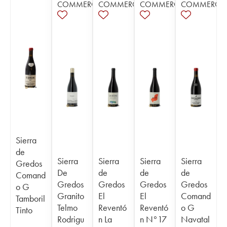
COMMERCE
COMMERCE
COMMERCE
COMMERCE
Sierra
de
Sierra
Sierra
Sierra
Sierra
Gredos
De
de
de
de
Comand
Gredos
Gredos
Gredos
Gredos
o G
Granito
El
El
Comand
Tamboril
Telmo
Reventó
Reventó
o G
Tinto
Rodrigu
n La
n N°17
Navatal