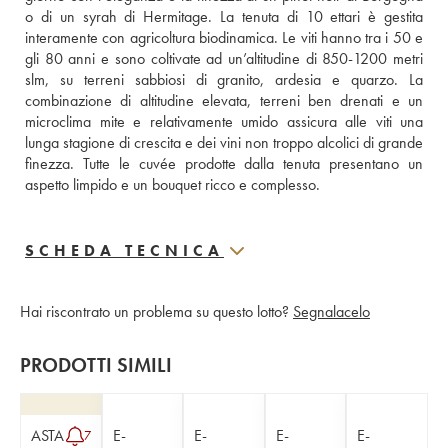
o di un syrah di Hermitage. La tenuta di 10 ettari è gestita 
interamente con agricoltura biodinamica. Le viti hanno tra i 50 e 
gli 80 anni e sono coltivate ad un’altitudine di 850-1200 metri 
slm, su terreni sabbiosi di granito, ardesia e quarzo. La 
combinazione di altitudine elevata, terreni ben drenati e un 
microclima mite e relativamente umido assicura alle viti una 
lunga stagione di crescita e dei vini non troppo alcolici di grande 
finezza. Tutte le cuvée prodotte dalla tenuta presentano un 
aspetto limpido e un bouquet ricco e complesso.
SCHEDA TECNICA
Hai riscontrato un problema su questo lotto?
Segnalacelo
PRODOTTI SIMILI
ASTA
E-
E-
E-
E-
7