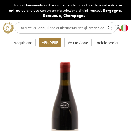
Ti diamo il benvenuto su iDealwine, leader mondiale delle
aste di vini
online
ed enoteca con un'ampia selezione di vini francesi:
Borgogna
,
Bordeaux
,
Champagne
...
Acquistare
Valutazione
Enciclopedia
VENDERE