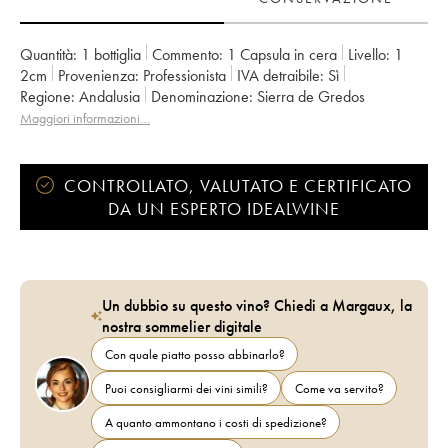
Quantità:
1 bottiglia
Commento:
1 Capsula in cera
Livello:
1
2cm
Provenienza:
professionista
IVA detraibile:
sì
Regione:
Andalusia
Denominazione:
Sierra de Gredos
Maggiori informazioni…
CONTROLLATO, VALUTATO E CERTIFICATO
DA UN ESPERTO IDEALWINE
Un dubbio su questo vino? Chiedi a Margaux, la
nostra sommelier digitale
Con quale piatto posso abbinarlo?
Puoi consigliarmi dei vini simili?
Come va servito?
A quanto ammontano i costi di spedizione?