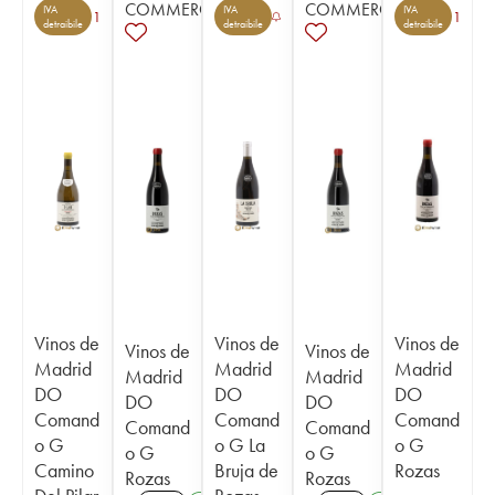
COMMERCE
COMMERCE
IVA
IVA
IVA
1
1
detraibile
detraibile
detraibile
Vinos de
Vinos de
Vinos de
Vinos de
Vinos de
Madrid
Madrid
Madrid
Madrid
Madrid
DO
DO
DO
DO
DO
Comand
Comand
Comand
Comand
Comand
o G
o G La
o G
o G
o G
Camino
Bruja de
Rozas
Rozas
Rozas