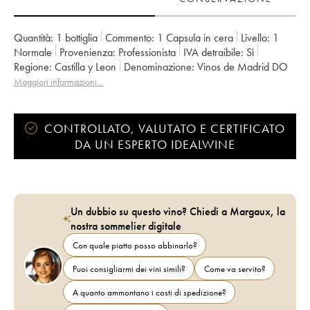
Quantità:
1 bottiglia
Commento:
1 Capsula in cera
Livello:
1
Normale
Provenienza:
professionista
IVA detraibile:
sì
Regione:
Castilla y Leon
Denominazione:
Vinos de Madrid DO
Maggiori informazioni…
CONTROLLATO, VALUTATO E CERTIFICATO
DA UN ESPERTO IDEALWINE
Un dubbio su questo vino? Chiedi a Margaux, la
nostra sommelier digitale
Con quale piatto posso abbinarlo?
Puoi consigliarmi dei vini simili?
Come va servito?
A quanto ammontano i costi di spedizione?