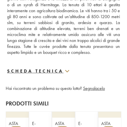
o di un syrah di Hermitage. La tenuta di 10 ettari è gestita 
interamente con agricoltura biodinamica. Le viti hanno tra i 50 e 
gli 80 anni e sono coltivate ad un’altitudine di 850-1200 metri 
slm, su terreni sabbiosi di granito, ardesia e quarzo. La 
combinazione di altitudine elevata, terreni ben drenati e un 
microclima mite e relativamente umido assicura alle viti una 
lunga stagione di crescita e dei vini non troppo alcolici di grande 
finezza. Tutte le cuvée prodotte dalla tenuta presentano un 
aspetto limpido e un bouquet ricco e complesso.
SCHEDA TECNICA
Hai riscontrato un problema su questo lotto?
Segnalacelo
PRODOTTI SIMILI
ASTA
E-
ASTA
E-
ASTA