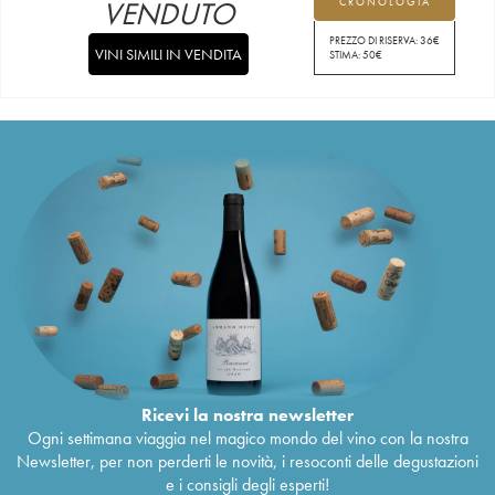
VENDUTO
CRONOLOGIA
PREZZO DI RISERVA:
36
€
VINI SIMILI IN VENDITA
STIMA:
50
€
Ricevi la nostra newsletter
Ogni settimana viaggia nel magico mondo del vino con la nostra
Newsletter, per non perderti le novità, i resoconti delle degustazioni
e i consigli degli esperti!