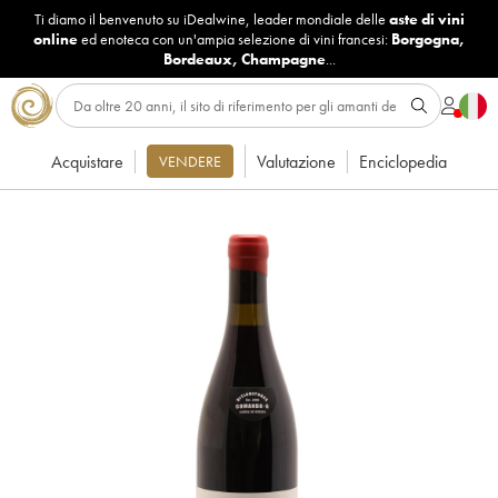
Ti diamo il benvenuto su iDealwine, leader mondiale delle
aste di vini
online
ed enoteca con un'ampia selezione di vini francesi:
Borgogna
,
Bordeaux
,
Champagne
...
Acquistare
Valutazione
Enciclopedia
VENDERE