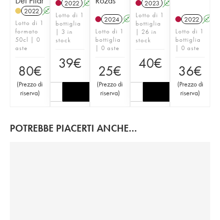
Del Pilar
Rozas
2022
A
2023
A
2022
A
Lotto di 1
Lotto di 1
2024
A
2022
A
Lotto di 1
bottiglia
bottiglia
formato
Lotto di 1
Lotto di 1
| 3 in
| 26 in
50cl | 0
bottiglia
bottiglia
stock
stock
aste
| 0 aste
| 0 aste
39
€
40
€
80
€
25
€
36
€
(
Prezzo di
(
Prezzo di
(
Prezzo di
riserva
)
riserva
)
riserva
)
POTREBBE PIACERTI ANCHE…