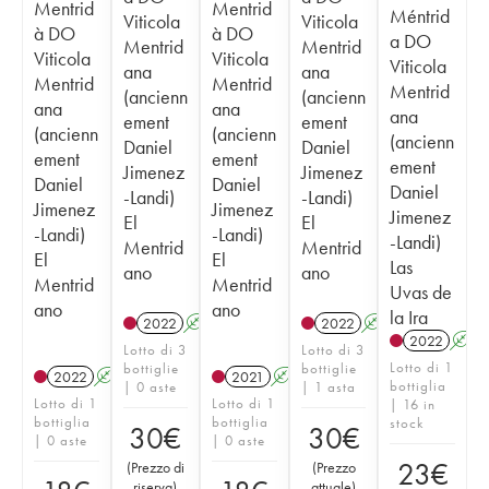
Mentrid
Mentrid
Méntrid
Viticola
Viticola
à DO
à DO
a DO
Mentrid
Mentrid
Viticola
Viticola
Viticola
ana
ana
Mentrid
Mentrid
Mentrid
(ancienn
(ancienn
ana
ana
ana
ement
ement
(ancienn
(ancienn
(ancienn
Daniel
Daniel
ement
ement
ement
Jimenez
Jimenez
Daniel
Daniel
Daniel
-Landi)
-Landi)
Jimenez
Jimenez
Jimenez
El
El
-Landi)
-Landi)
-Landi)
Mentrid
Mentrid
El
El
Las
ano
ano
Mentrid
Mentrid
Uvas de
ano
ano
la Ira
2022
A
2022
A
2022
A
Lotto di 3
Lotto di 3
Lotto di 1
bottiglie
bottiglie
2022
A
2021
A
bottiglia
| 0 aste
| 1 asta
Lotto di 1
Lotto di 1
| 16 in
bottiglia
bottiglia
stock
30
€
30
€
| 0 aste
| 0 aste
23
€
(
Prezzo di
(
Prezzo
riserva
)
attuale
)