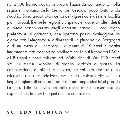
nel 2008 hanno deciso di creare l’azienda Comando G nella 
regione montana della Sierra de Gredos, poco lontano da 
Madrid. Sono andati alla ricerca dei vigneti coltivati nelle località 
più improbabili e nelle regioni più sperdute, dove a volte i detriti 
di pietra hanno creato degli anfiteatri naturali. Il loro vitigno 
preferito è la garnacha, che sperano possa rivaleggiare un 
giorno con l’eleganza e la finezza di un pinot noir di Borgogna 
o di un syrah di Hermitage. La tenuta di 10 ettari è gestita 
interamente con agricoltura biodinamica. Le viti hanno tra i 50 e 
gli 80 anni e sono coltivate ad un’altitudine di 850-1200 metri 
slm, su terreni sabbiosi di granito, ardesia e quarzo. La 
combinazione di altitudine elevata, terreni ben drenati e un 
microclima mite e relativamente umido assicura alle viti una 
lunga stagione di crescita e dei vini non troppo alcolici di grande 
finezza. Tutte le cuvée prodotte dalla tenuta presentano un 
aspetto limpido e un bouquet ricco e complesso.
SCHEDA TECNICA