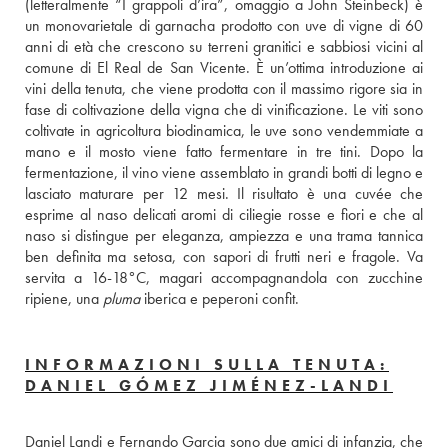
(letteralmente “I grappoli d’ira”, omaggio a John Steinbeck) è 
un monovarietale di garnacha prodotto con uve di vigne di 60 
anni di età che crescono su terreni granitici e sabbiosi vicini al 
comune di El Real de San Vicente. È un’ottima introduzione ai 
vini della tenuta, che viene prodotta con il massimo rigore sia in 
fase di coltivazione della vigna che di vinificazione. Le viti sono 
coltivate in agricoltura biodinamica, le uve sono vendemmiate a 
mano e il mosto viene fatto fermentare in tre tini. Dopo la 
fermentazione, il vino viene assemblato in grandi botti di legno e 
lasciato maturare per 12 mesi. Il risultato è una cuvée che 
esprime al naso delicati aromi di ciliegie rosse e fiori e che al 
naso si distingue per eleganza, ampiezza e una trama tannica 
ben definita ma setosa, con sapori di frutti neri e fragole. Va 
servita a 16-18°C, magari accompagnandola con zucchine 
ripiene, una 
pluma
 iberica e peperoni confit. 
INFORMAZIONI SULLA TENUTA:
DANIEL GÓMEZ JIMÉNEZ-LANDI
Daniel Landi e Fernando Garcia sono due amici di infanzia, che 