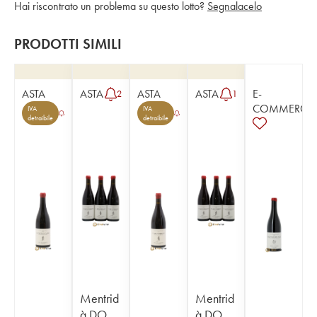
Hai riscontrato un problema su questo lotto?
Segnalacelo
PRODOTTI SIMILI
ASTA
ASTA
ASTA
ASTA
E-
2
1
COMMERCE
IVA
IVA
detraibile
detraibile
Mentrid
Mentrid
à DO
à DO