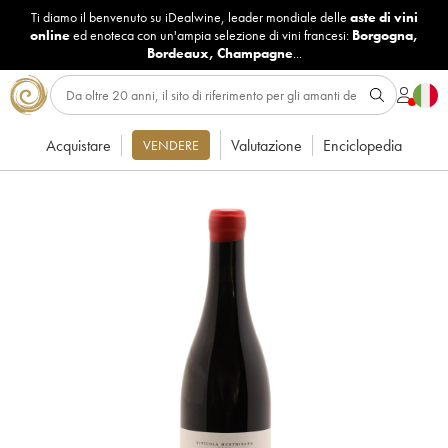
Ti diamo il benvenuto su iDealwine, leader mondiale delle
aste di vini
online
ed enoteca con un'ampia selezione di vini francesi:
Borgogna
,
Bordeaux
,
Champagne
...
Acquistare
Valutazione
Enciclopedia
VENDERE