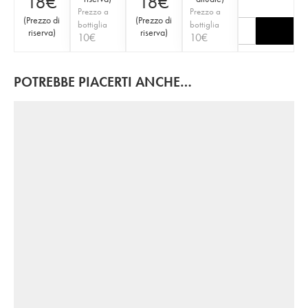
18
€
18
€
Prezzo a
Prezzo a
(
Prezzo di
(
Prezzo di
bottiglia
bottiglia
riserva
)
riserva
)
10
€
10
€
POTREBBE PIACERTI ANCHE…