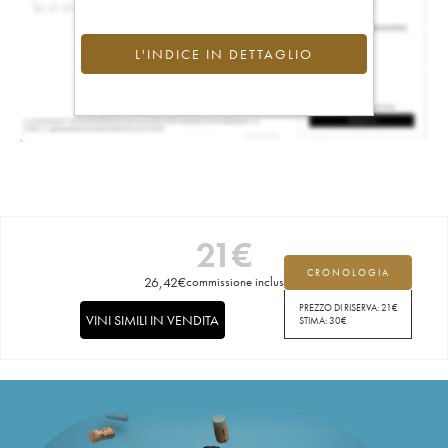
L'INDICE IN DETTAGLIO
21
€
CRONOLOGIA
26,42
€
commissione inclusa
PREZZO DI RISERVA:
21
€
VINI SIMILI IN VENDITA
STIMA:
30
€