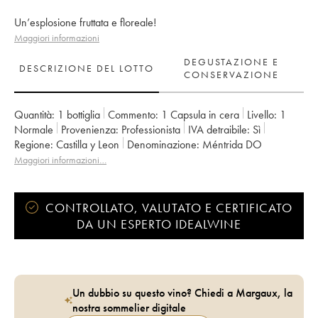
Un’esplosione fruttata e floreale!
Maggiori informazioni
DEGUSTAZIONE E
DESCRIZIONE DEL LOTTO
CONSERVAZIONE
Quantità:
1 bottiglia
Commento:
1 Capsula in cera
Livello:
1
Normale
Provenienza:
professionista
IVA detraibile:
sì
Regione:
Castilla y Leon
Denominazione:
Méntrida DO
Maggiori informazioni…
CONTROLLATO, VALUTATO E CERTIFICATO
DA UN ESPERTO IDEALWINE
Un dubbio su questo vino? Chiedi a Margaux, la
nostra sommelier digitale