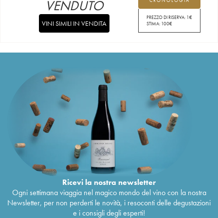
VENDUTO
CRONOLOGIA
PREZZO DI RISERVA:
1
€
VINI SIMILI IN VENDITA
STIMA:
100
€
Ricevi la nostra newsletter
Ogni settimana viaggia nel magico mondo del vino con la nostra
Newsletter, per non perderti le novità, i resoconti delle degustazioni
e i consigli degli esperti!