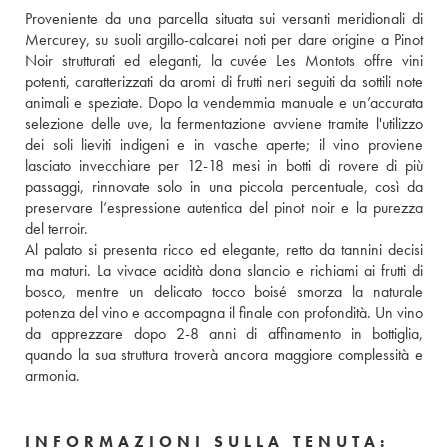
Proveniente da una parcella situata sui versanti meridionali di 
Mercurey, su suoli argillo-calcarei noti per dare origine a Pinot 
Noir strutturati ed eleganti, la cuvée Les Montots offre vini 
potenti, caratterizzati da aromi di frutti neri seguiti da sottili note 
animali e speziate. Dopo la vendemmia manuale e un’accurata 
selezione delle uve, la fermentazione avviene tramite l'utilizzo 
dei soli lieviti indigeni e in vasche aperte; il vino proviene 
lasciato invecchiare per 12-18 mesi in botti di rovere di più 
passaggi, rinnovate solo in una piccola percentuale, così da 
preservare l’espressione autentica del pinot noir e la purezza 
del terroir. 
Al palato si presenta ricco ed elegante, retto da tannini decisi 
ma maturi. La vivace acidità dona slancio e richiami ai frutti di 
bosco, mentre un delicato tocco boisé smorza la naturale 
potenza del vino e accompagna il finale con profondità. Un vino 
da apprezzare dopo 2-8 anni di affinamento in bottiglia, 
quando la sua struttura troverà ancora maggiore complessità e 
armonia.
INFORMAZIONI SULLA TENUTA: