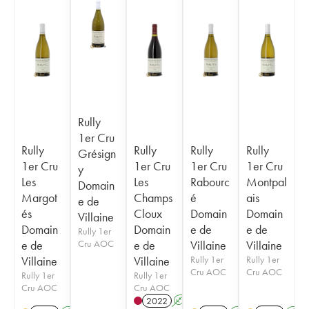
Rully
1er Cru
Rully
Rully
Rully
Rully
Grésign
1er Cru
1er Cru
1er Cru
1er Cru
y
Les
Les
Rabourc
Montpal
Domain
Margot
Champs
é
ais
e de
és
Cloux
Domain
Domain
Villaine
Domain
Domain
e de
e de
Rully 1er
e de
Cru AOC
e de
Villaine
Villaine
Villaine
Villaine
Rully 1er
Rully 1er
Cru AOC
Cru AOC
Rully 1er
Rully 1er
Cru AOC
Cru AOC
2022
A