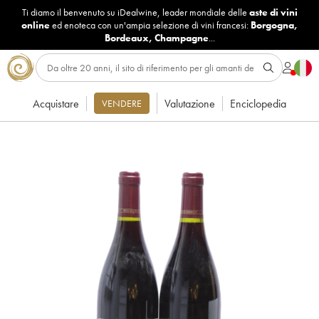
Ti diamo il benvenuto su iDealwine, leader mondiale delle
aste di vini
online
ed enoteca con un'ampia selezione di vini francesi:
Borgogna
,
Bordeaux
,
Champagne
...
Acquistare
Valutazione
Enciclopedia
VENDERE