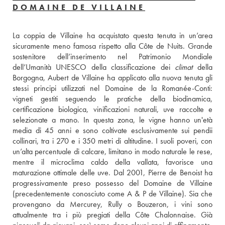
DOMAINE DE VILLAINE
La coppia de Villaine ha acquistato questa tenuta in un’area 
sicuramente meno famosa rispetto alla Côte de Nuits. Grande 
sostenitore dell’inserimento nel Patrimonio Mondiale 
dell’Umanità UNESCO della classificazione dei 
climat
 della 
Borgogna, Aubert de Villaine ha applicato alla nuova tenuta gli 
stessi principi utilizzati nel Domaine de la Romanée-Conti: 
vigneti gestiti seguendo le pratiche della biodinamica, 
certificazione biologica, vinificazioni naturali, uve raccolte e 
selezionate a mano. In questa zona, le vigne hanno un'età 
media di 45 anni e sono coltivate esclusivamente sui pendii 
collinari, tra i 270 e i 350 metri di altitudine. I suoli poveri, con 
un’alta percentuale di calcare, limitano in modo naturale le rese, 
mentre il microclima caldo della vallata, favorisce una 
maturazione ottimale delle uve. Dal 2001, Pierre de Benoist ha 
progressivamente preso possesso del Domaine de Villaine 
(precedentemente conosciuto come A & P de Villaine). Sia che 
provengano da Mercurey, Rully o Bouzeron, i vini sono 
attualmente tra i più pregiati della Côte Chalonnaise. Già 