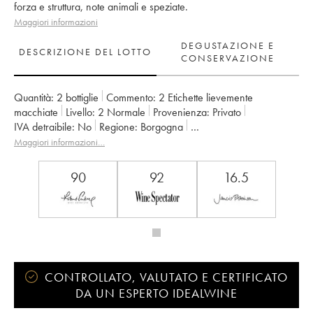
forza e struttura, note animali e speziate.
Maggiori informazioni
DEGUSTAZIONE E
DESCRIZIONE DEL LOTTO
CONSERVAZIONE
Quantità:
2 bottiglie
Commento:
2 Etichette lievemente
macchiate
Livello:
2
Normale
Provenienza:
privato
IVA detraibile:
no
Regione:
Borgogna
Denominazione:
Mercurey
Proprietario:
Domaine de Villaine
Maggiori informazioni…
90
92
16.5
CONTROLLATO, VALUTATO E CERTIFICATO
DA UN ESPERTO IDEALWINE