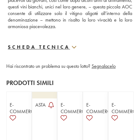
piacevoli da giovani, così come dopo alcuni anni di affinamento, 
questi vini bianchi, unici nel loro genere, – questa piccola AOC 
consente di utilizzare solo il vitigno aligoté all’interno della 
denominazione – mettono in risalto la loro vivacità e la loro 
armoniosa piacevolezza.
SCHEDA TECNICA
Hai riscontrato un problema su questo lotto?
Segnalacelo
PRODOTTI SIMILI
E-
ASTA
E-
E-
E-
COMMERCE
COMMERCE
COMMERCE
COMMERCE