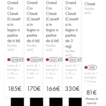
Grand
Grand
Grand
Grand
Classé
Cru
Cru
Cru
Cru
Pauillac
Classé
Classé
Classé
Classé
AOC
(Cassett
(Cassett
(Cassett
(Cassett
a in
a in
a in
a in
legno a
legno a
legno a
legno a
partire
partire
partire
partire
da 6 bt)
da 6 bt)
da 6 bt)
da 3
Pauillac
Pauillac
Pauillac
mg)
AOC
AOC
AOC
Pauillac
AOC
2018
T
2020
T
2021
T
2021
T
Lotto di 1
Lotto di 1
Lotto di 1
Lotto di 1
1981
bottiglia
bottiglia
bottiglia
magnum
Lotto di 1
| 50 in
| 60+ in
| 14 in
| 14 in
bottiglia
stock
stock
stock
stock
| 0 aste
185
€
170
€
166
€
330
€
81
€
(
Prezzo di
riserva
)