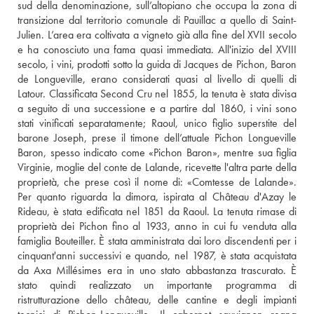
sud della denominazione, sull’altopiano che occupa la zona di 
transizione dal territorio comunale di Pauillac a quello di Saint-
Julien. L’area era coltivata a vigneto già alla fine del XVII secolo 
e ha conosciuto una fama quasi immediata. All'inizio del XVIII 
secolo, i vini, prodotti sotto la guida di Jacques de Pichon, Baron 
de Longueville, erano considerati quasi al livello di quelli di 
Latour. Classificata Second Cru nel 1855, la tenuta è stata divisa 
a seguito di una successione e a partire dal 1860, i vini sono 
stati vinificati separatamente; Raoul, unico figlio superstite del 
barone Joseph, prese il timone dell’attuale Pichon Longueville 
Baron, spesso indicato come «Pichon Baron», mentre sua figlia 
Virginie, moglie del conte de Lalande, ricevette l'altra parte della 
proprietà, che prese così il nome di: «Comtesse de Lalande». 
Per quanto riguarda la dimora, ispirata al Château d'Azay le 
Rideau, è stata edificata nel 1851 da Raoul. La tenuta rimase di 
proprietà dei Pichon fino al 1933, anno in cui fu venduta alla 
famiglia Bouteiller. È stata amministrata dai loro discendenti per i 
cinquant'anni successivi e quando, nel 1987, è stata acquistata 
da Axa Millésimes era in uno stato abbastanza trascurato. È 
stato quindi realizzato un importante programma di 
ristrutturazione dello château, delle cantine e degli impianti 