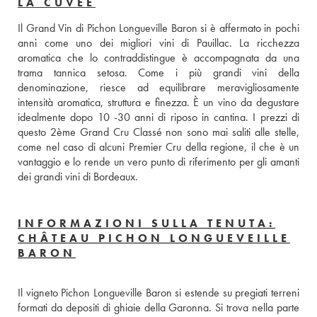
LA CUVÉE
Il Grand Vin di Pichon Longueville Baron si è affermato in pochi 
anni come uno dei migliori vini di Pauillac. La ricchezza 
aromatica che lo contraddistingue è accompagnata da una 
trama tannica setosa. Come i più grandi vini della 
denominazione, riesce ad equilibrare meravigliosamente 
intensità aromatica, struttura e finezza. È un vino da degustare 
idealmente dopo 10 -30 anni di riposo in cantina. I prezzi di 
questo 2ème Grand Cru Classé non sono mai saliti alle stelle, 
come nel caso di alcuni Premier Cru della regione, il che è un 
vantaggio e lo rende un vero punto di riferimento per gli amanti 
dei grandi vini di Bordeaux.
INFORMAZIONI SULLA TENUTA:
CHÂTEAU PICHON LONGUEVEILLE
BARON
Il vigneto Pichon Longueville Baron si estende su pregiati terreni 
formati da depositi di ghiaie della Garonna. Si trova nella parte 