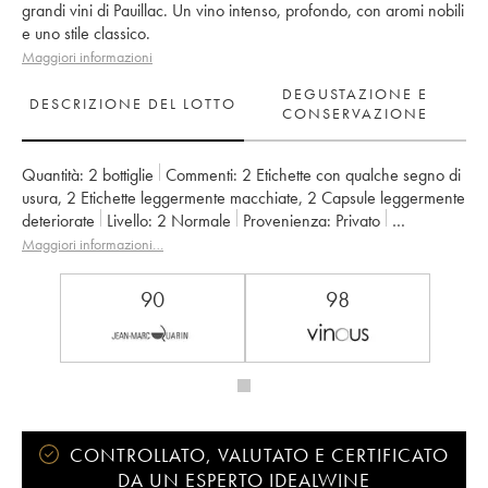
grandi vini di Pauillac. Un vino intenso, profondo, con aromi nobili
e uno stile classico.
Maggiori informazioni
DEGUSTAZIONE E
DESCRIZIONE DEL LOTTO
CONSERVAZIONE
Quantità:
2 bottiglie
Commenti:
2 Etichette con qualche segno di
usura
,
2 Etichette leggermente macchiate
,
2 Capsule leggermente
deteriorate
Livello:
2
Normale
Provenienza:
privato
IVA detraibile:
no
Regione:
Bordeaux
Denominazione:
Pauillac
Maggiori informazioni…
Classificazione:
2ème Grand Cru Classé
Proprietario:
Château Pichon Baron
90
98
CONTROLLATO, VALUTATO E CERTIFICATO
DA UN ESPERTO IDEALWINE