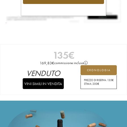
135
€
169,83
€
commissione inclusa
VENDUTO
CRONOLOGIA
PREZZO DI RISERVA:
135
€
VINI SIMILI IN VENDITA
STIMA:
200
€