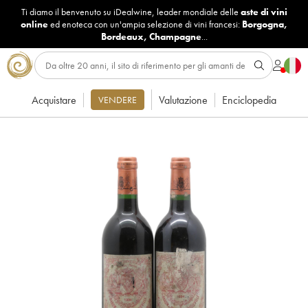
Ti diamo il benvenuto su iDealwine, leader mondiale delle
aste di vini
online
ed enoteca con un'ampia selezione di vini francesi:
Borgogna
,
Bordeaux
,
Champagne
...
Acquistare
Valutazione
Enciclopedia
VENDERE