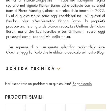
tecnici di Pichon-Longueville. Il cabernet sauvignon regna 
sovrano nel vigneto Pichon Baron ed è coltivato con cura dal 
team di Pierre Montégut, direttore tecnico della tenuta dal 2022. 
I vini di questa tenuta sono oggi considerati tra i più quotati di 
Pauillac: oltre all'emblematico Pichon Baron, la proprietà 
produce anche un grande bianco secco, Les Griffons de Pichon 
Baron, ma anche Les Tourelles e Les Griffons in rosso, oggi 
presentati come i secondi vini della tenuta. 
Per saperne di più su questa splendida realtà della Rive 
Gauche, leggi l'articolo che le abbiamo dedicato sul nostro Blog.
SCHEDA TECNICA
Hai riscontrato un problema su questo lotto?
Segnalacelo
PRODOTTI SIMILI