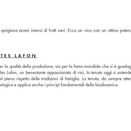
giona aromi intensi di frutti neri. Ecco un vino con un ottimo potenzi
MTES LAFON
per la qualità della produzione, sia per la fama mondiale che si è guadagn
s Lafon, un benestante appassionato di vini, la tenuta oggi si estende
ieno rispetto delle tradizioni di famiglia. La tenuta, da sempre attent
iologica e applica anche i principi fondamentali della biodinamica.