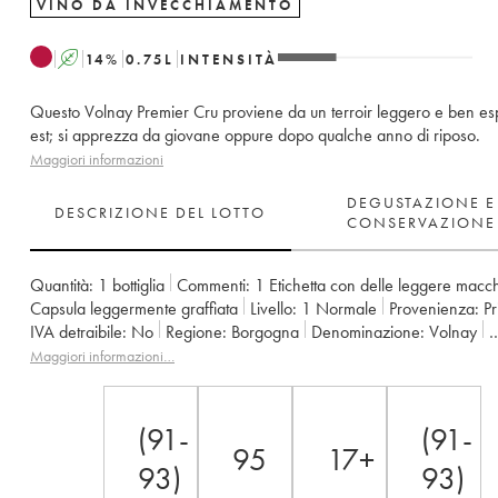
VINO DA INVECCHIAMENTO
A
14
%
0.75
L
INTENSITÀ
Questo Volnay Premier Cru proviene da un terroir leggero e ben es
est; si apprezza da giovane oppure dopo qualche anno di riposo.
Maggiori informazioni
DEGUSTAZIONE E
DESCRIZIONE DEL LOTTO
CONSERVAZIONE
Quantità:
1 bottiglia
Commenti:
1 Etichetta con delle leggere macc
Capsula leggermente graffiata
Livello:
1
Normale
Provenienza:
p
IVA detraibile:
no
Regione:
Borgogna
Denominazione:
Volnay
Classificazione:
1er Cru
Proprietario:
Comtes Lafon (Domaine des)
Maggiori informazioni…
(91-
(91-
95
17+
93)
93)