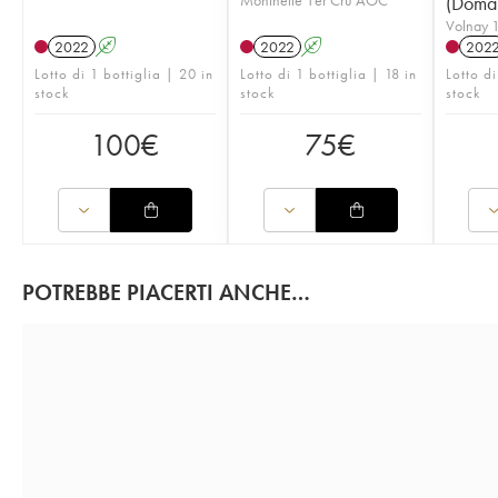
(Domai
Volnay 
2022
A
2022
A
202
Lotto di 1 bottiglia | 20 in
Lotto di 1 bottiglia | 18 in
Lotto di
stock
stock
stock
100
€
75
€
POTREBBE PIACERTI ANCHE…