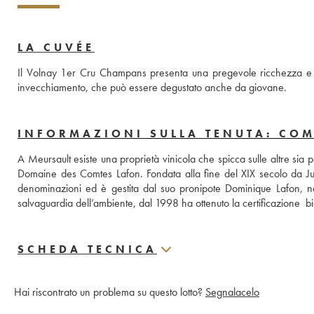
LA CUVÉE
Il Volnay 1er Cru Champans presenta una pregevole ricchezza e spri
invecchiamento, che può essere degustato anche da giovane.
INFORMAZIONI SULLA TENUTA: CO
A Meursault esiste una proprietà vinicola che spicca sulle altre sia 
Domaine des Comtes Lafon. Fondata alla fine del XIX secolo da Jule
denominazioni ed è gestita dal suo pronipote Dominique Lafon, nel p
salvaguardia dell’ambiente, dal 1998 ha ottenuto la certificazione  b
SCHEDA TECNICA
Hai riscontrato un problema su questo lotto?
Segnalacelo