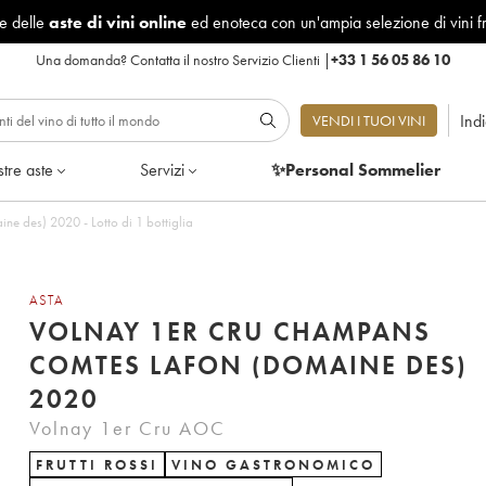
le delle
aste di vini online
ed enoteca con un'ampia selezione di vini f
Una domanda?
Contatta il nostro Servizio Clienti
|
+33 1 56 05 86 10
Ind
VENDI I TUOI VINI
tre aste
Servizi
✨Personal Sommelier
e des) 2020 - Lotto di 1 bottiglia
ASTA
VOLNAY 1ER CRU CHAMPANS
COMTES LAFON (DOMAINE DES)
2020
Volnay 1er Cru AOC
FRUTTI ROSSI
VINO GASTRONOMICO