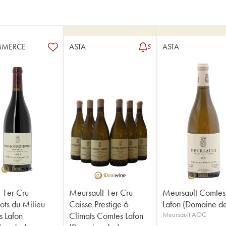
MMERCE
ASTA
ASTA
5
 1er Cru
Meursault 1er Cru
Meursault Comtes
ots du Milieu
Caisse Prestige 6
Lafon (Domaine de
 Lafon
Climats Comtes Lafon
Meursault AOC