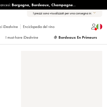
rancesi:
Borgogna
,
Bordeaux
,
Champagne
...
I prezzi sono visualizzati per una consegna in:
ici iDealwine
Enciclopedia del vino
I must-have iDealwine
🍇
Bordeaux En Primeurs