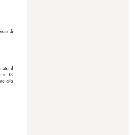
ale di 
ata: il 
 su 13 
a alla 