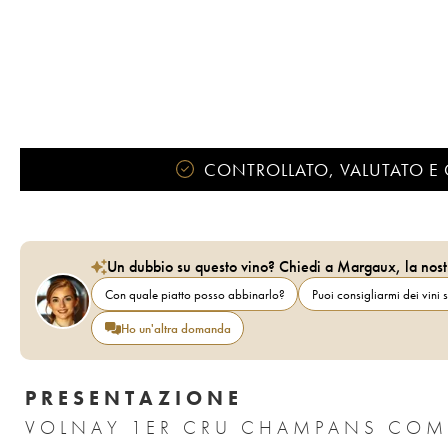
CONTROLLATO, VALUTATO E 
Un dubbio su questo vino? Chiedi a Margaux, la nost
Con quale piatto posso abbinarlo?
Puoi consigliarmi dei vini s
Ho un'altra domanda
PRESENTAZIONE
VOLNAY 1ER CRU CHAMPANS COMT