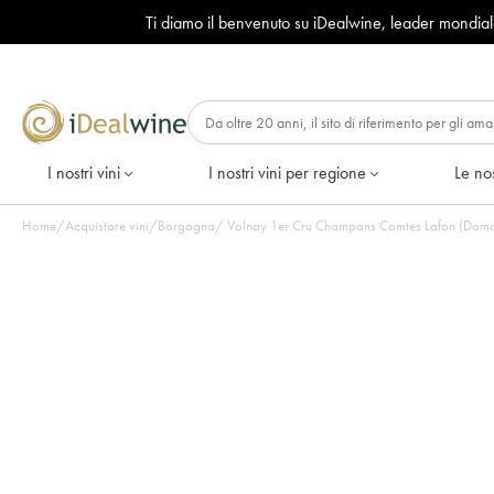
Ti diamo il benvenuto su iDealwine, leader mondia
I nostri vini
I nostri vini per regione
Le nos
Home
/
Acquistare vini
/
Borgogna
/
Volnay 1er Cru Champans Comtes Lafon (Domain