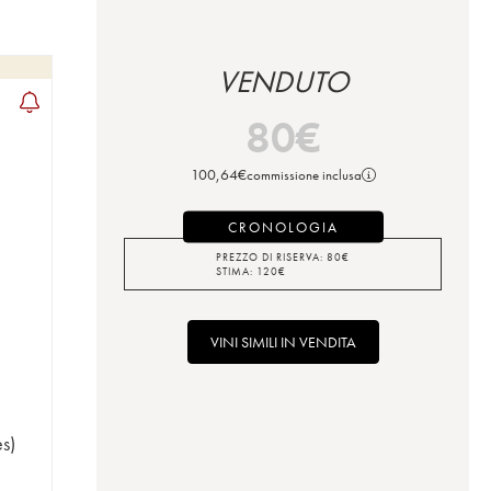
VENDUTO
80
€
100,64
€
commissione inclusa
CRONOLOGIA
PREZZO DI RISERVA:
80
€
STIMA:
120
€
VINI SIMILI IN VENDITA
s)