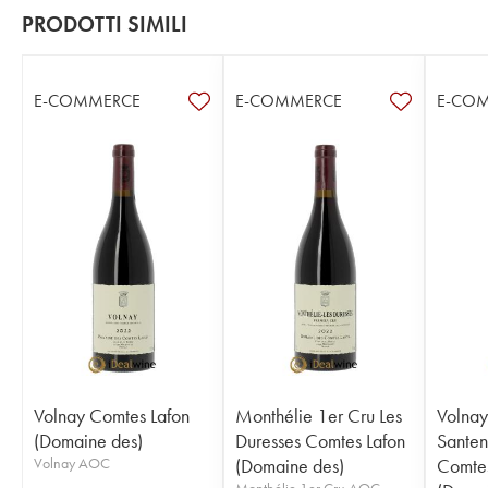
PRODOTTI SIMILI
E-COMMERCE
E-COMMERCE
E-CO
Volnay Comtes Lafon
Monthélie 1er Cru Les
Volnay
(Domaine des)
Duresses Comtes Lafon
Santen
Volnay AOC
(Domaine des)
Comtes
Monthélie 1er Cru AOC