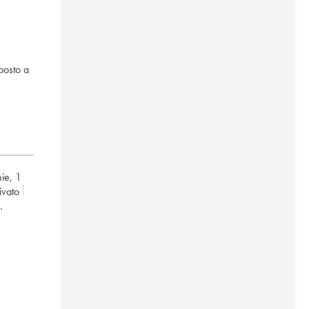
posto a
hie
,
1
rivato