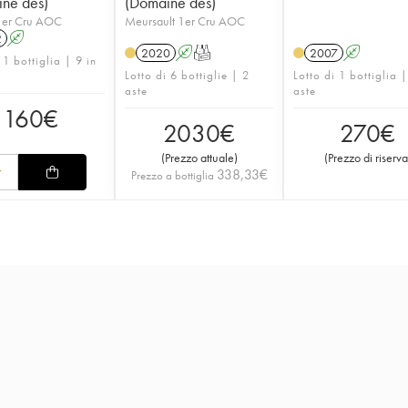
ne des)
(Domaine des)
1er Cru AOC
Meursault 1er Cru AOC
2
A
2020
A
T
2007
A
 1 bottiglia | 9 in
Lotto di 6 bottiglie | 2
Lotto di 1 bottiglia 
aste
aste
160
€
2030
€
270
€
(
Prezzo attuale
)
(
Prezzo di riserva
338,33
€
Prezzo a bottiglia