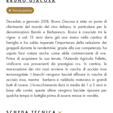
BRUNO GIACOSA
★ Tenuta partner
Deceduto a gennaio 2018, Bruno Giacosa è stato un punto di 
riferimento del mondo del vino italiano, in particolare per le 
denominazioni Barolo e Barbaresco. Bruno è cresciuto tra le 
vigne: a soli 13 anni dava già una mano nella cantina di 
famiglia e ha subito imparato l’importanza della selezione dei 
grappoli durante le vendemmie; grazie alla sua competenza, ha 
saputo farsi notare anche come abile commerciante di uve. 
Prima di acquistare la sua tenuta, l'Azienda Agricola Falletto, 
vinificava uve provenienti da prestigiosi cru. In cantina, la 
macerazione dei vini rossi avviene in vasche di acciaio inox 
termoregolate. I bianchi vengono lasciati affinare in vasche di 
acciaio inox, mentre  barbera e nebbiolo maturano in grandi 
botti di rovere. L’invecchiamento dura in media da 1 a 3 anni in 
base alle cuvée; queste ultime vengono lasciate riposare per 
qualche tempo in bottiglia prima di essere messe in vendita.
SCHEDA TECNICA