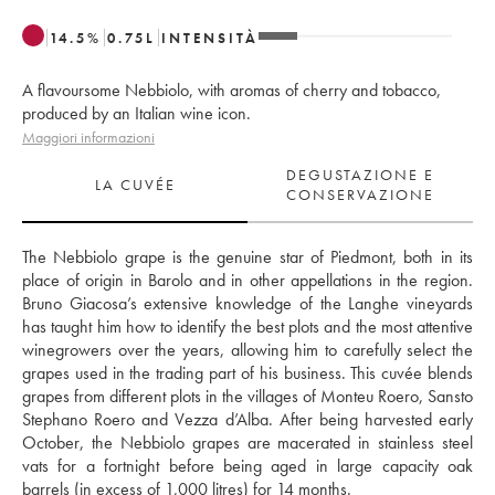
14.5
%
0.75
L
INTENSITÀ
A flavoursome Nebbiolo, with aromas of cherry and tobacco,
produced by an Italian wine icon.
Maggiori informazioni
DEGUSTAZIONE E
LA CUVÉE
CONSERVAZIONE
The Nebbiolo grape is the genuine star of Piedmont, both in its 
place of origin in Barolo and in other appellations in the region. 
Bruno Giacosa’s extensive knowledge of the Langhe vineyards 
has taught him how to identify the best plots and the most attentive 
winegrowers over the years, allowing him to carefully select the 
grapes used in the trading part of his business. This cuvée blends 
grapes from different plots in the villages of Monteu Roero, Sansto 
Stephano Roero and Vezza d’Alba. After being harvested early 
October, the Nebbiolo grapes are macerated in stainless steel 
vats for a fortnight before being aged in large capacity oak 
barrels (in excess of 1,000 litres) for 14 months. 