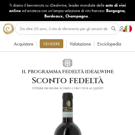
Ti diamo il benvenuto su iDealwine, leader mondiale delle
aste di vini
online
ed enoteca con un'ampia selezione di vini francesi:
Borgogna
,
Bordeaux
,
Champagne
...
Acquistare
Valutazione
Enciclopedia
VENDERE
IL PROGRAMMA FEDELTÀ IDEALWINE
Sconto fedeltà
Ottieni dei buoni sconto con i tuoi acquisti!