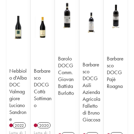
Barolo
Barbare
Barbare
DOCG
sco
Nebbiol
Barbare
sco
Comm.
DOCG
o d'Alba
sco
DOCG
Giovan
Pajè
DOC
DOCG
Asili
Battista
Roagna
Valmag
Cottà
Azienda
Burlotto
giore
Sottiman
Agricola
Luciano
o
Falletto
Sandron
di Bruno
e
Giacosa
2022
2020
Lotto di 1
Lotto di 1