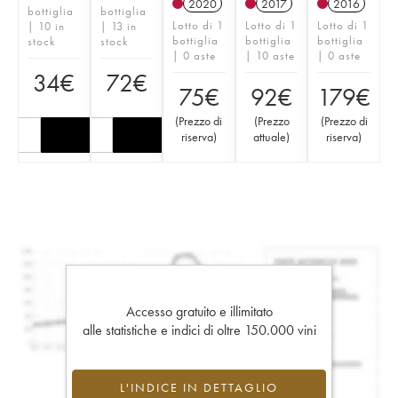
2020
2017
2016
bottiglia
bottiglia
Lotto di 1
Lotto di 1
Lotto di 1
| 10 in
| 13 in
bottiglia
bottiglia
bottiglia
stock
stock
| 0 aste
| 10 aste
| 0 aste
34
€
72
€
75
€
92
€
179
€
(
Prezzo di
(
Prezzo
(
Prezzo di
riserva
)
attuale
)
riserva
)
Accesso gratuito e illimitato
alle statistiche e indici di oltre 150.000 vini
L'INDICE IN DETTAGLIO