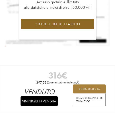
Accesso gratuito e illimitato
alle statistiche e indici di oltre 150.000 vini
L'INDICE IN DETTAGLIO
316
€
397,53
€
commissione inclusa
VENDUTO
CRONOLOGIA
PREZZO DI RISERVA:
316
€
VINI SIMILI IN VENDITA
STIMA:
530
€