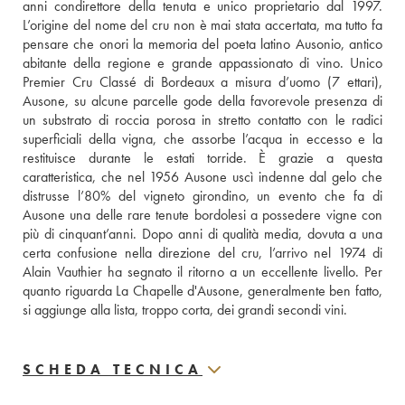
anni condirettore della tenuta e unico proprietario dal 1997. 
L’origine del nome del cru non è mai stata accertata, ma tutto fa 
pensare che onori la memoria del poeta latino Ausonio, antico 
abitante della regione e grande appassionato di vino. Unico 
Premier Cru Classé di Bordeaux a misura d’uomo (7 ettari), 
Ausone, su alcune parcelle gode della favorevole presenza di 
un substrato di roccia porosa in stretto contatto con le radici 
superficiali della vigna, che assorbe l’acqua in eccesso e la 
restituisce durante le estati torride. È grazie a questa 
caratteristica, che nel 1956 Ausone uscì indenne dal gelo che 
distrusse l’80% del vigneto girondino, un evento che fa di 
Ausone una delle rare tenute bordolesi a possedere vigne con 
più di cinquant’anni. Dopo anni di qualità media, dovuta a una 
certa confusione nella direzione del cru, l’arrivo nel 1974 di 
Alain Vauthier ha segnato il ritorno a un eccellente livello. Per 
quanto riguarda La Chapelle d'Ausone, generalmente ben fatto, 
si aggiunge alla lista, troppo corta, dei grandi secondi vini.
SCHEDA TECNICA