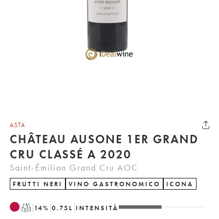
ASTA
CHÂTEAU AUSONE 1ER GRAND
CRU CLASSÉ A 2020
Saint-Émilion Grand Cru AOC
FRUTTI NERI
VINO GASTRONOMICO
ICONA
T
14
%
0.75
L
INTENSITÀ