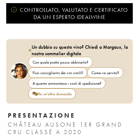
CONTROLLATO, VALUTATO E CERTIFICATO
DA UN ESPERTO IDEALWINE
Un dubbio su questo vino? Chiedi a Margaux, la
nostra sommelier digitale
Con quale piatto posso abbinarlo?
Puoi consigliarmi dei vini simili?
Come va servito?
A quanto ammontano i costi di spedizione?
Ho un'altra domanda
PRESENTAZIONE
CHÂTEAU AUSONE 1ER GRAND
CRU CLASSÉ A 2020