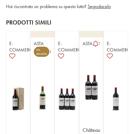
Hai riscontrato un problema su questo lotto?
Segnalacelo
PRODOTTI SIMILI
E-
ASTA
E-
ASTA
E-
1
COMMERCE
COMMERCE
COMMERCE
IVA
1
detraibile
Château