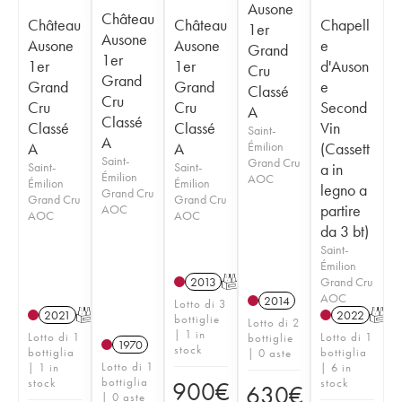
Ausone
Château
Château
Château
Chapell
1er
Ausone
Ausone
Ausone
e
Grand
1er
1er
1er
d'Auson
Cru
Grand
Grand
Grand
e
Classé
Cru
Cru
Cru
Second
A
Classé
Classé
Classé
Vin
Saint-
A
A
A
Émilion
(Cassett
Saint-
Grand Cru
Saint-
Saint-
a in
Émilion
AOC
Émilion
Émilion
legno a
Grand Cru
Grand Cru
Grand Cru
partire
AOC
AOC
AOC
da 3 bt)
Saint-
Émilion
Grand Cru
2013
T
AOC
2014
Lotto di 3
2021
T
2022
T
bottiglie
Lotto di 2
| 1 in
Lotto di 1
Lotto di 1
bottiglie
1970
stock
bottiglia
bottiglia
| 0 aste
Lotto di 1
| 1 in
| 6 in
bottiglia
stock
stock
900
€
630
€
| 0 aste