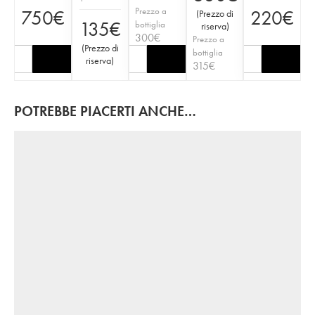
Prezzo a
750
€
220
€
(
Prezzo di
135
€
bottiglia
riserva
)
300
€
Prezzo a
(
Prezzo di
bottiglia
riserva
)
315
€
POTREBBE PIACERTI ANCHE…