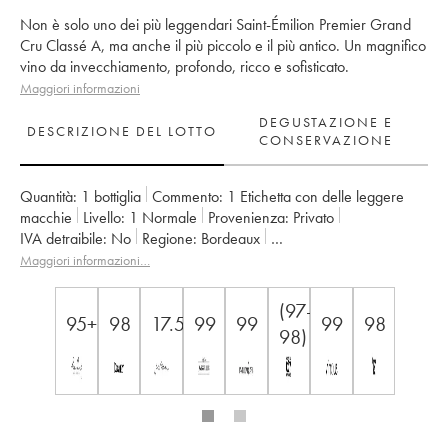
Non è solo uno dei più leggendari Saint-Émilion Premier Grand
Cru Classé A, ma anche il più piccolo e il più antico. Un magnifico
vino da invecchiamento, profondo, ricco e sofisticato.
Maggiori informazioni
DEGUSTAZIONE E
DESCRIZIONE DEL LOTTO
CONSERVAZIONE
Quantità:
1 bottiglia
Commento:
1 Etichetta con delle leggere
macchie
Livello:
1
Normale
Provenienza:
privato
IVA detraibile:
no
Regione:
Bordeaux
Denominazione:
Saint-Émilion Grand Cru
Maggiori informazioni…
Classificazione:
1er Grand Cru Classé A
Proprietario:
Alain et Catherine Vauthier
(97-
95+
98
17.5
99
99
99
98
98)