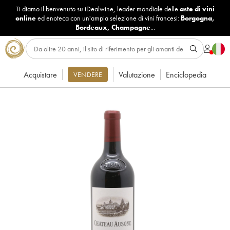
Ti diamo il benvenuto su iDealwine, leader mondiale delle
aste di vini
online
ed enoteca con un'ampia selezione di vini francesi:
Borgogna
,
Bordeaux
,
Champagne
...
Acquistare
Valutazione
Enciclopedia
VENDERE