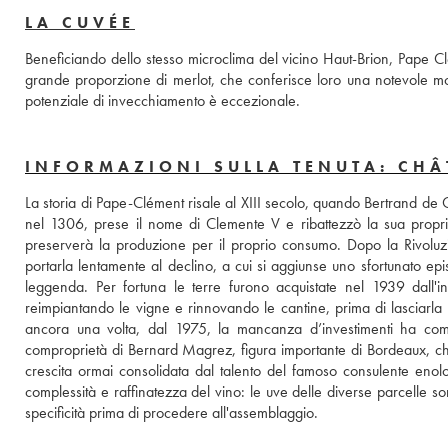
LA CUVÉE
Beneficiando dello stesso microclima del vicino Haut-Brion, Pape Clé
grande proporzione di merlot, che conferisce loro una notevole morb
potenziale di invecchiamento è eccezionale.
INFORMAZIONI SULLA TENUTA: CHÂ
La storia di Pape-Clément risale al XIII secolo, quando Bertrand de G
nel 1306, prese il nome di Clemente V e ribattezzò la sua proprie
preserverà la produzione per il proprio consumo. Dopo la Rivoluz
portarla lentamente al declino, a cui si aggiunse uno sfortunato epi
leggenda. Per fortuna le terre furono acquistate nel 1939 dall'i
reimpiantando le vigne e rinnovando le cantine, prima di lasciarla a
ancora una volta, dal 1975, la mancanza d’investimenti ha comp
comproprietà di Bernard Magrez, figura importante di Bordeaux, che n
crescita ormai consolidata dal talento del famoso consulente enologo
complessità e raffinatezza del vino: le uve delle diverse parcelle son
specificità prima di procedere all'assemblaggio.