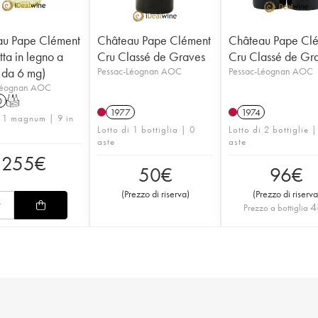
au Pape Clément
Château Pape Clément
Château Pape Cl
tta in legno a
Cru Classé de Graves
Cru Classé de Gr
e da 6 mg)
Pessac-Léognan AOC
Pessac-Léognan AOC
Léognan AOC
0
T
1977
1974
i 1 magnum | 9 in
Lotto di 1 bottiglia | 0
Lotto di 2 bottiglie |
aste
aste
255
€
50
€
96
€
(
Prezzo di riserva
)
(
Prezzo di riserva
4
Prezzo a bottiglia