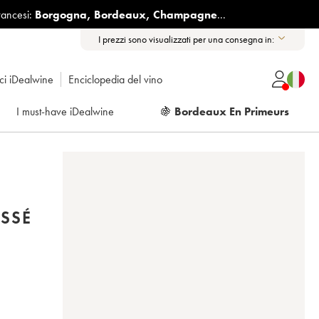
rancesi:
Borgogna
,
Bordeaux
,
Champagne
...
I prezzi sono visualizzati per una consegna in:
ici iDealwine
Enciclopedia del vino
I must-have iDealwine
🍇
Bordeaux En Primeurs
SSÉ