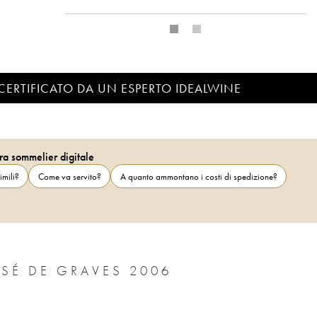
CERTIFICATO DA UN ESPERTO IDEALWINE
ra sommelier digitale
imili?
Come va servito?
A quanto ammontano i costi di spedizione?
CHÂTEAU PAPE CLÉMENT CRU CLASSÉ DE GRAVES 2006