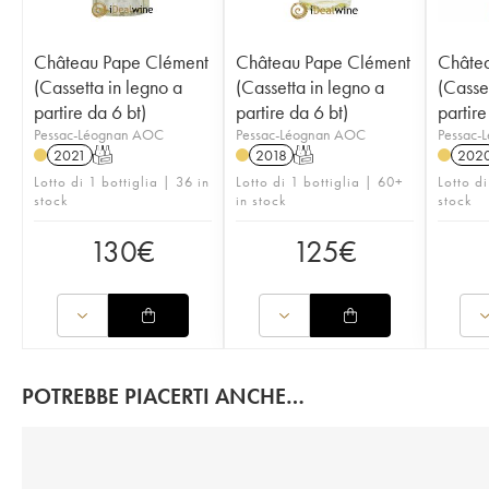
Château Pape Clément
Château Pape Clément
Châte
(Cassetta in legno a
(Cassetta in legno a
(Casse
partire da 6 bt)
partire da 6 bt)
partir
Pessac-Léognan AOC
Pessac-Léognan AOC
Pessac-
2021
T
2018
T
202
Lotto di 1 bottiglia | 36 in
Lotto di 1 bottiglia | 60+
Lotto d
stock
in stock
stock
130
€
125
€
POTREBBE PIACERTI ANCHE…