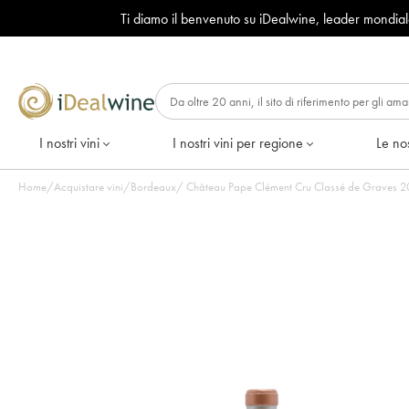
Ti diamo il benvenuto su iDealwine, leader mondia
I nostri vini
I nostri vini per regione
Le nos
Home
/
Acquistare vini
/
Bordeaux
/
Châte