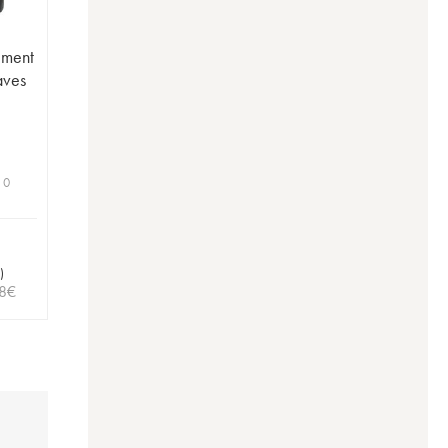
ément
aves
 0
)
8
€