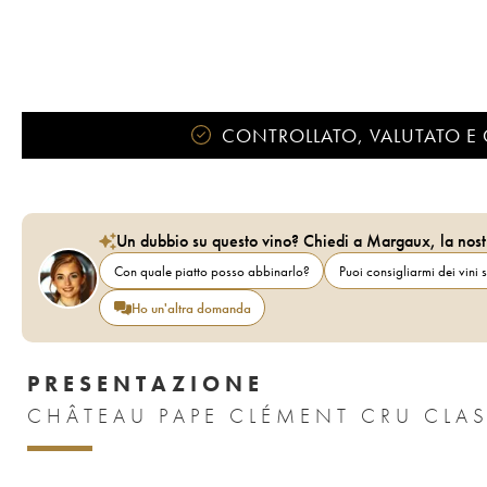
CONTROLLATO, VALUTATO E 
Un dubbio su questo vino? Chiedi a Margaux, la nost
Con quale piatto posso abbinarlo?
Puoi consigliarmi dei vini s
Ho un'altra domanda
PRESENTAZIONE