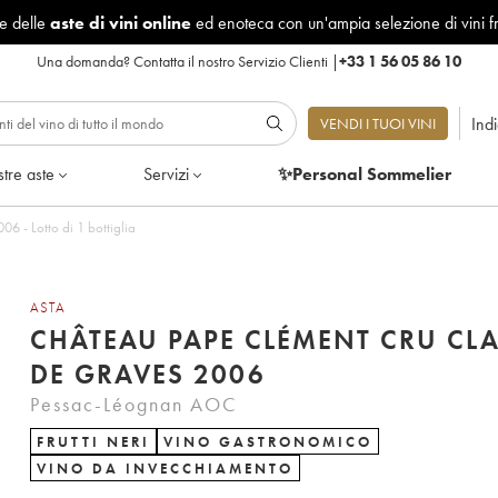
le delle
aste di vini online
ed enoteca con un'ampia selezione di vini f
Una domanda?
Contatta il nostro Servizio Clienti
|
+33 1 56 05 86 10
Ind
VENDI I TUOI VINI
tre aste
Servizi
✨Personal Sommelier
au Pape Clément Cru Classé de Graves 2006 - Lotto di 1 bottiglia
ASTA
CHÂTEAU PAPE CLÉMENT CRU CLA
DE GRAVES 2006
Pessac-Léognan AOC
FRUTTI NERI
VINO GASTRONOMICO
VINO DA INVECCHIAMENTO