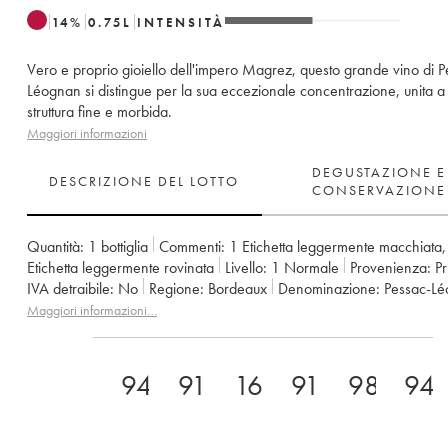
14
%
0.75
L
INTENSITÀ
Vero e proprio gioiello dell'impero Magrez, questo grande vino di P
Léognan si distingue per la sua eccezionale concentrazione, unita a
struttura fine e morbida.
Maggiori informazioni
DEGUSTAZIONE E
DESCRIZIONE DEL LOTTO
CONSERVAZIONE
Quantità:
1 bottiglia
Commenti:
1 Etichetta leggermente macchiata
Etichetta leggermente rovinata
Livello:
1
Normale
Provenienza:
p
IVA detraibile:
no
Regione:
Bordeaux
Denominazione:
Pessac-L
Classificazione:
Cru Classé de Graves
Maggiori informazioni…
Proprietario:
Léo Montagne et Bernard Magrez
94
91
16
91
98
94