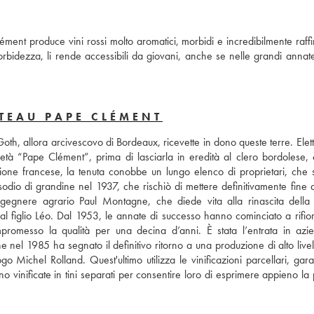
ment produce vini rossi molto aromatici, morbidi e incredibilmente raffin
idezza, li rende accessibili da giovani, anche se nelle grandi annate i
TEAU PAPE CLÉMENT
oth, allora arcivescovo di Bordeaux, ricevette in dono queste terre. Elet
tà “Pape Clément”, prima di lasciarla in eredità al clero bordolese, 
ione francese, la tenuta conobbe un lungo elenco di proprietari, che 
sodio di grandine nel 1937, che rischiò di mettere definitivamente fine a
ngegnere agrario Paul Montagne, che diede vita alla rinascita della t
l figlio Léo. Dal 1953, le annate di successo hanno cominciato a rifiori
romesso la qualità per una decina d’anni. È stata l’entrata in azie
el 1985 ha segnato il definitivo ritorno a una produzione di alto livell
 Michel Rolland. Quest'ultimo utilizza le vinificazioni parcellari, garan
o vinificate in tini separati per consentire loro di esprimere appieno la 