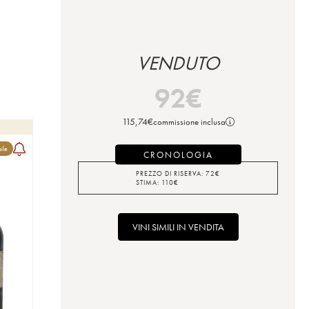
VENDUTO
92
€
115,74
€
commissione inclusa
bile
CRONOLOGIA
PREZZO DI RISERVA:
72
€
STIMA:
110
€
VINI SIMILI IN VENDITA