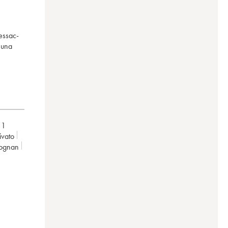
essac-
 una
,
1
rivato
éognan