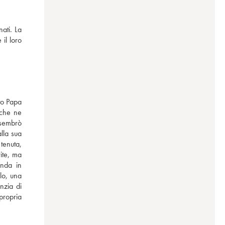
ati. La 
l loro 
to Papa 
che ne 
sembrò 
lla sua 
enuta, 
te, ma 
nda in 
o, una 
zia di 
propria 