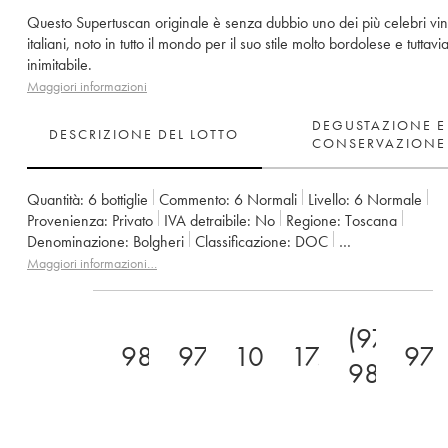
Questo Supertuscan originale è senza dubbio uno dei più celebri vin
italiani, noto in tutto il mondo per il suo stile molto bordolese e tuttavi
inimitabile.
Maggiori informazioni
DEGUSTAZIONE E
DESCRIZIONE DEL LOTTO
CONSERVAZIONE
Quantità:
6 bottiglie
Commento:
6 Normali
Livello:
6
Normale
Provenienza:
privato
IVA detraibile:
no
Regione:
Toscana
Denominazione:
Bolgheri
Classificazione:
DOC
Proprietario:
Tenuta San Guido
Maggiori informazioni…
(97-
98
97
100
17.5+
97
98)