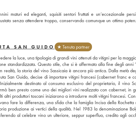
ni maturi ed eleganti, squisiti sentori fruttati e un’eccezionale persis
egustato senza attendere troppo, conservando comunque un ottimo potenzi
UTA SAN GUIDO
★ Tenuta partner
ere la luce, una tipologia di grandi vini ottenuti da vitigni per la maggio
ne standardizzata. Questo stile, che si è affermato alla fine degli anni 
n realtà, la storia del vino Sassicaia è ancora più antica. Dalla metà deg
uta San Guido, decise di importare vitigni francesi (cabernet franc e ca
nizialmente destinato al consumo esclusivo del proprietario, il vino Sas
mò ben presto come uno dei migliori vini realizzato con cabernet, in gr
ltri produttori toscani iniziarono a introdurre molti vitigni francesi. Con
ano fare la differenza, una sfida che la famiglia Incisa della Rochetta 
ria produzione ai vertici della qualità. Nel 1983 la denominazione Bolg
rendo al celebre vino un ulteriore, seppur superfluo, credito agli occhi