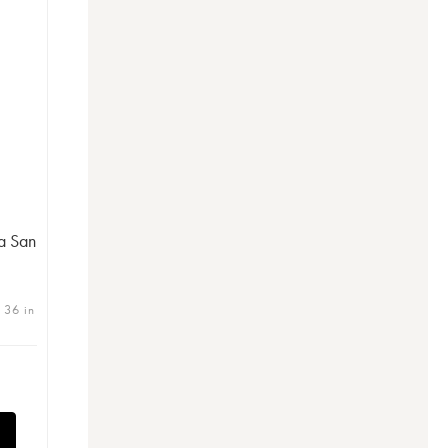
a San
| 36 in