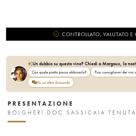
CONTROLLATO, VALUTATO E 
Un dubbio su questo vino? Chiedi a Margaux, la nost
Con quale piatto posso abbinarlo?
Puoi consigliarmi dei vini s
Ho un'altra domanda
PRESENTAZIONE