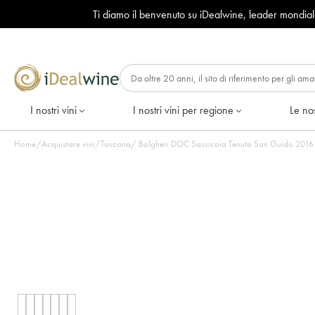
Ti diamo il benvenuto su iDealwine, leader mondia
I nostri vini
I nostri vini per regione
Le nos
Home
/
Acquistare vini
/
Toscana
/
Bolgheri DOC S