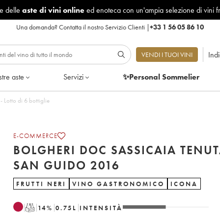
le delle
aste di vini online
ed enoteca con un'ampia selezione di vini f
Una domanda?
Contatta il nostro Servizio Clienti
|
+33 1 56 05 86 10
Ind
VENDI I TUOI VINI
tre aste
Servizi
✨Personal Sommelier
assicaia Tenuta San Guido 2016 - Lotto di 6 bottiglie
E-COMMERCE
BOLGHERI DOC SASSICAIA TENU
SAN GUIDO 2016
FRUTTI NERI
VINO GASTRONOMICO
ICONA
T
14
%
0.75
L
INTENSITÀ