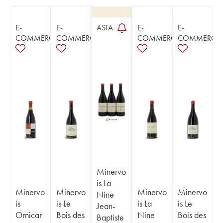
E-
E-
ASTA
E-
E-
COMMERCE
COMMERCE
COMMERCE
COMMERCE
Minervo
is La
Minervo
Minervo
Minervo
Minervo
Nine
is
is Le
is La
is Le
Jean-
Ornicar
Bois des
Nine
Bois des
Baptiste