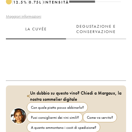
12.5
%
0.75
L
INTENSITÀ
Maggiori informazioni
DEGUSTAZIONE E
LA CUVÉE
CONSERVAZIONE
Un dubbio su questo vino? Chiedi a Margaux, la
nostra sommelier digitale
Con quale piatto posso abbinarlo?
Puoi consigliarmi dei vini simili?
Come va servito?
A quanto ammontano i costi di spedizione?