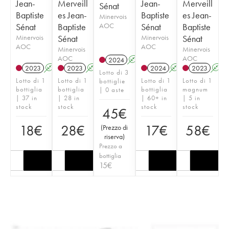
Jean-
Merveill
Jean-
Merveill
Sénat
Baptiste
es Jean-
Baptiste
es Jean-
Minervois
Sénat
Baptiste
AOC
Sénat
Baptiste
Minervois
Sénat
Minervois
Sénat
AOC
AOC
Minervois
Minervois
AOC
AOC
2024
A
2023
A
2023
A
2024
A
2023
A
Lotto di 3
Lotto di 1
Lotto di 1
Lotto di 1
Lotto di 1
bottiglie
bottiglia
bottiglia
bottiglia
magnum
| 0 aste
| 37 in
| 28 in
| 60+ in
| 5 in
stock
stock
stock
stock
45
€
18
€
28
€
17
€
58
€
(
Prezzo di
riserva
)
Prezzo a
bottiglia
15
€