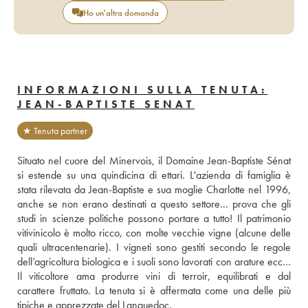
Ho un'altra domanda
INFORMAZIONI SULLA TENUTA:
JEAN-BAPTISTE SENAT
★ Tenuta partner
Situato nel cuore del Minervois, il Domaine Jean-Baptiste Sénat 
si estende su una quindicina di ettari. L'azienda di famiglia è 
stata rilevata da Jean-Baptiste e sua moglie Charlotte nel 1996, 
anche se non erano destinati a questo settore... prova che gli 
studi in scienze politiche possono portare a tutto! Il patrimonio 
vitivinicolo è molto ricco, con molte vecchie vigne (alcune delle 
quali ultracentenarie). I vigneti sono gestiti secondo le regole 
dell’agricoltura biologica e i suoli sono lavorati con arature ecc… 
Il viticoltore ama produrre vini di terroir, equilibrati e dal 
carattere fruttato. La tenuta si è affermata come una delle più 
tipiche e apprezzate del Languedoc. 