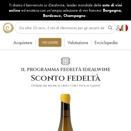
Ti diamo il benvenuto su iDealwine, leader mondiale delle
aste di vini
online
ed enoteca con un'ampia selezione di vini francesi:
Borgogna
,
Bordeaux
,
Champagne
...
Acquistare
Valutazione
Enciclopedia
VENDERE
IL PROGRAMMA FEDELTÀ IDEALWINE
Sconto fedeltà
Ottieni dei buoni sconto con i tuoi acquisti!