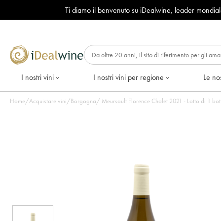
Ti diamo il benvenuto su iDealwine, leader mondia
I nostri vini
I nostri vini per regione
Le nos
Home
/
Acquistare vini
/
Borgogna
/
Meursault Florence Cholet 2021 - Lotto di 1 bott