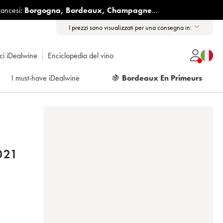
rancesi:
Borgogna
,
Bordeaux
,
Champagne
...
I prezzi sono visualizzati per una consegna in:
ici iDealwine
Enciclopedia del vino
I must-have iDealwine
🍇
Bordeaux En Primeurs
021