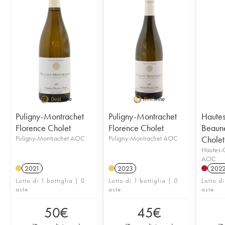
Puligny-Montrachet
Puligny-Montrachet
Hautes
Florence Cholet
Florence Cholet
Beaune
Puligny-Montrachet AOC
Puligny-Montrachet AOC
Cholet
Hautes-
AOC
2021
2023
202
Lotto di 1 bottiglia | 0
Lotto di 1 bottiglia | 0
Lotto di
aste
aste
aste
50
€
45
€