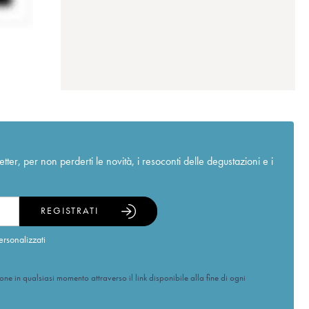
r, per non perderti le novità, i resoconti delle degustazioni e i
REGISTRATI
ersonalizzati
ione in qualsiasi momento attraverso il link disponibile alla fine di ogni