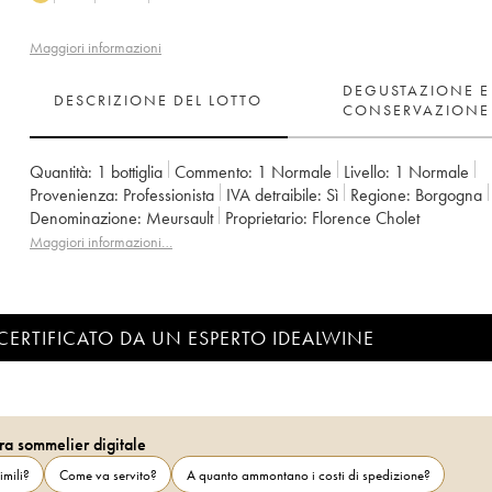
Maggiori informazioni
DEGUSTAZIONE E
DESCRIZIONE DEL LOTTO
CONSERVAZIONE
Quantità:
1 bottiglia
Commento:
1 Normale
Livello:
1
Normale
Provenienza:
professionista
IVA detraibile:
sì
Regione:
Borgogna
Denominazione:
Meursault
Proprietario:
Florence Cholet
Maggiori informazioni…
CERTIFICATO DA UN ESPERTO IDEALWINE
ra sommelier digitale
imili?
Come va servito?
A quanto ammontano i costi di spedizione?