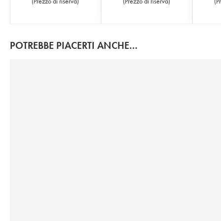
(
Prezzo di riserva
)
(
Prezzo di riserva
)
(
P
POTREBBE PIACERTI ANCHE…