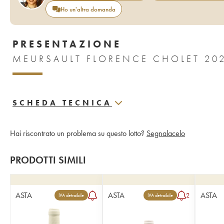
Ho un'altra domanda
PRESENTAZIONE
MEURSAULT FLORENCE CHOLET 20
SCHEDA TECNICA
Hai riscontrato un problema su questo lotto?
Segnalacelo
PRODOTTI SIMILI
ASTA
ASTA
ASTA
2
IVA detraibile
IVA detraibile