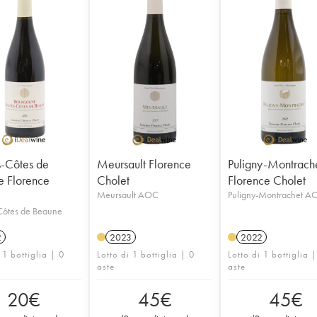
-Côtes de
Meursault Florence
Puligny-Montrach
 Florence
Cholet
Florence Cholet
Meursault AOC
Puligny-Montrachet A
Côtes de Beaune
2
2023
2022
 1 bottiglia | 0
Lotto di 1 bottiglia | 0
Lotto di 1 bottiglia 
aste
aste
20
€
45
€
45
€