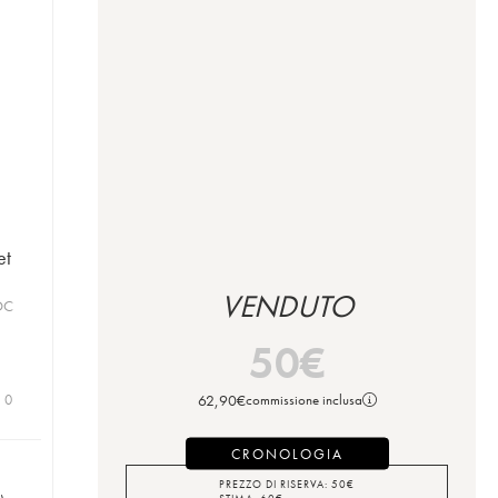
et
VENDUTO
OC
50
€
62,90
€
| 0
commissione inclusa
CRONOLOGIA
PREZZO DI RISERVA:
50
€