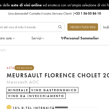
le delle
aste di vini online
ed enoteca con un'ampia selezione di vini f
Una domanda?
Contatta il nostro Servizio Clienti
|
+33 1 56 05 86 10
Ind
VENDI I TUOI VINI
tre aste
Servizi
✨Personal Sommelier
iglia
ASTA
IVA detraibile
MEURSAULT FLORENCE CHOLET 2
Meursault AOC
MINERALE
VINO GASTRONOMICO
VINO DA INVECCHIAMENTO
13
%
0.75
L
INTENSITÀ