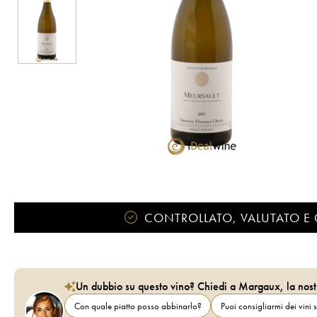
CONTROLLATO, VALUTATO E 
Un dubbio su questo vino? Chiedi a Margaux, la nost
Con quale piatto posso abbinarlo?
Puoi consigliarmi dei vini s