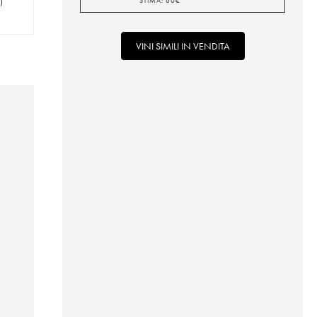
)
STIMA:
60
€
VINI SIMILI IN VENDITA