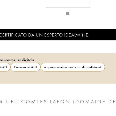
CERTIFICATO DA UN ESPERTO IDEALWINE
ra sommelier digitale
imili?
Come va servito?
A quanto ammontano i costi di spedizione?
MILIEU COMTES LAFON (DOMAINE DE