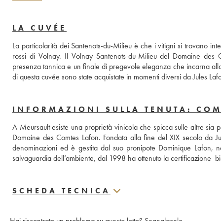
LA CUVÉE
La particolarità dei Santenots-du-Milieu è che i vitigni si trovano 
rossi di Volnay. Il Volnay Santenots-du-Milieu del Domaine des 
presenza tannica e un finale di pregevole eleganza che incarna alla p
di questa cuvée sono state acquistate in momenti diversi da Jules La
INFORMAZIONI SULLA TENUTA: CO
A Meursault esiste una proprietà vinicola che spicca sulle altre sia 
Domaine des Comtes Lafon. Fondata alla fine del XIX secolo da Jule
denominazioni ed è gestita dal suo pronipote Dominique Lafon, nel p
salvaguardia dell’ambiente, dal 1998 ha ottenuto la certificazione  b
SCHEDA TECNICA
Hai riscontrato un problema su questo lotto?
Segnalacelo