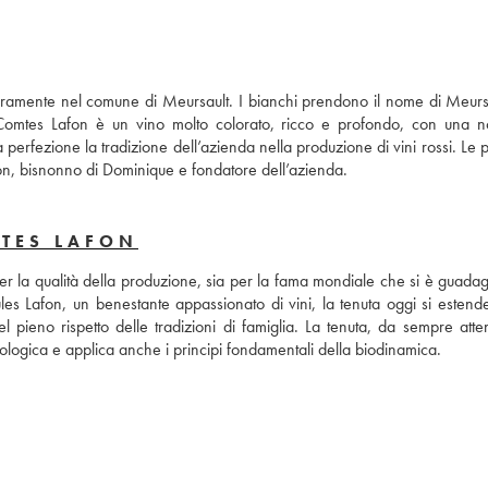
interamente nel comune di Meursault. I bianchi prendono il nome di Meursa
Comtes Lafon è un vino molto colorato, ricco e profondo, con una no
erfezione la tradizione dell’azienda nella produzione di vini rossi. Le p
fon, bisnonno di Dominique e fondatore dell’azienda.
MTES LAFON
per la qualità della produzione, sia per la fama mondiale che si è guadagn
s Lafon, un benestante appassionato di vini, la tenuta oggi si estende
ieno rispetto delle tradizioni di famiglia. La tenuta, da sempre attent
iologica e applica anche i principi fondamentali della biodinamica.