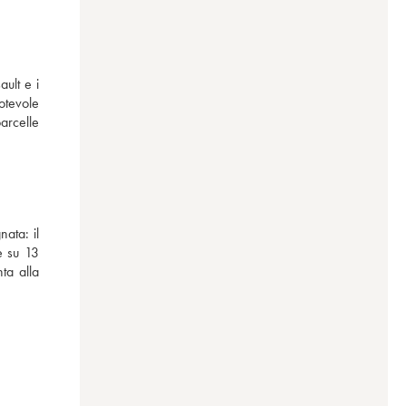
ult e i 
tevole 
arcelle 
ata: il 
 su 13 
a alla 