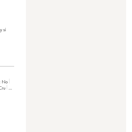
y si
:
no
 Cru