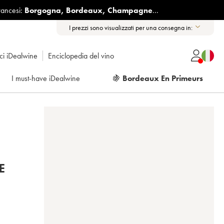
rancesi:
Borgogna
,
Bordeaux
,
Champagne
...
I prezzi sono visualizzati per una consegna in:
ici iDealwine
Enciclopedia del vino
I must-have iDealwine
🍇
Bordeaux En Primeurs
E