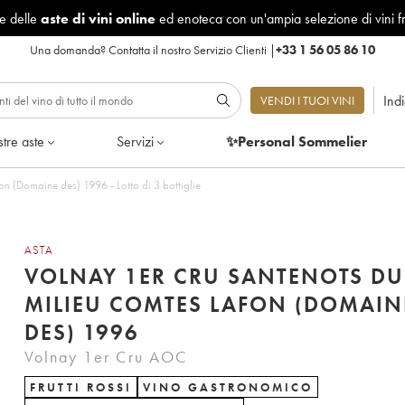
le delle
aste di vini online
ed enoteca con un'ampia selezione di vini f
Una domanda?
Contatta il nostro Servizio Clienti
|
+33 1 56 05 86 10
Ind
VENDI I TUOI VINI
tre aste
Servizi
✨Personal Sommelier
Volnay 1er Cru Santenots du Milieu Comtes Lafon (Domaine des) 1996 - Lotto di 3 bottiglie
ASTA
VOLNAY 1ER CRU SANTENOTS DU
MILIEU COMTES LAFON (DOMAIN
DES) 1996
Volnay 1er Cru AOC
FRUTTI ROSSI
VINO GASTRONOMICO