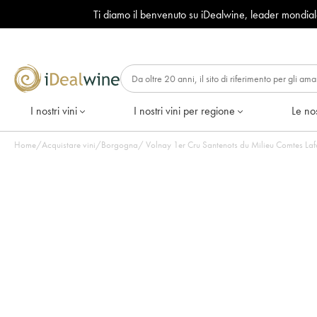
Ti diamo il benvenuto su iDealwine, leader mondia
I nostri vini
I nostri vini per regione
Le nos
Home
/
Acquistare vini
/
Borgogna
/