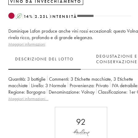
VINO DA INVECCHIAMENTO
A
14
%
2.25
L
INTENSITÀ
Dominique Lafon produce anche vini rossi eccezionali: questo Volna
rivela ricco, profondo e di grande eleganza.
Maggiori informazioni
DEGUSTAZIONE E
DESCRIZIONE DEL LOTTO
CONSERVAZIONE
Quantità:
3 bottiglie
Commenti:
3 Etichette macchiate
,
3 Etichette
macchiate
Livello:
3
Normale
Provenienza:
privato
IVA detraibile
Regione:
Borgogna
Denominazione:
Volnay
Classificazione:
1er
Proprietario:
Comtes Lafon (Domaine des)
Maggiori informazioni…
92