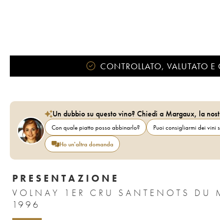
CONTROLLATO, VALUTATO E 
Un dubbio su questo vino? Chiedi a Margaux, la nost
Con quale piatto posso abbinarlo?
Puoi consigliarmi dei vini s
Ho un'altra domanda
PRESENTAZIONE
VOLNAY 1ER CRU SANTENOTS DU 
1996