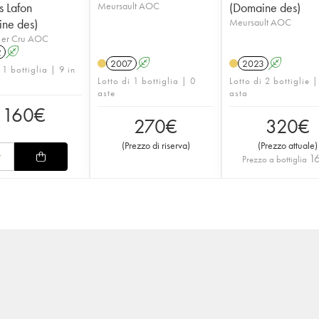
 Lafon
Meursault AOC
(Domaine des)
ne des)
Meursault AOC
1er Cru AOC
2
A
2007
A
2023
A
 1 bottiglia | 9 in
Lotto di 1 bottiglia | 0
Lotto di 2 bottiglie |
aste
asta
160
€
270
€
320
€
(
Prezzo di riserva
)
(
Prezzo attuale
)
1
Prezzo a bottiglia