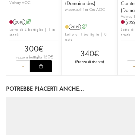
Volnay AOC
(Domaine des)
Comtes
Meursault 1er Cru AOC
(Domai
Volnay 
2018
A
202
2015
A
Lotto di 2 bottiglie | 1 in
Lotto di
Lotto di 1 bottiglia | 0
stock
stock
aste
300
€
340
€
150
€
Prezzo a bottiglia
(
Prezzo di riserva
)
POTREBBE PIACERTI ANCHE…