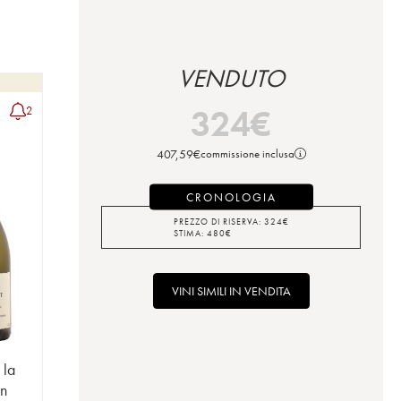
VENDUTO
324
€
2
407,59
€
commissione inclusa
CRONOLOGIA
PREZZO DI RISERVA:
324
€
STIMA:
480
€
VINI SIMILI IN VENDITA
 la
on