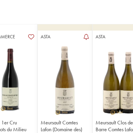
MMERCE
ASTA
ASTA
 1er Cru
Meursault Comtes
Meursault Clos de
ots du Milieu
Lafon (Domaine des)
Barre Comtes Laf