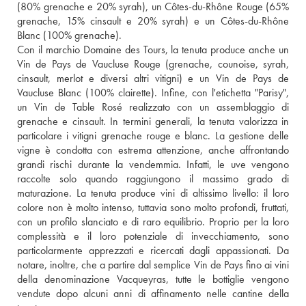
(80% grenache e 20% syrah), un Côtes-du-Rhône Rouge (65% 
grenache, 15% cinsault e 20% syrah) e un Côtes-du-Rhône 
Blanc (100% grenache).
Con il marchio Domaine des Tours, la tenuta produce anche un 
Vin de Pays de Vaucluse Rouge (grenache, counoise, syrah, 
cinsault, merlot e diversi altri vitigni) e un Vin de Pays de 
Vaucluse Blanc (100% clairette). Infine, con l'etichetta "Parisy", 
un Vin de Table Rosé realizzato con un assemblaggio di 
grenache e cinsault. In termini generali, la tenuta valorizza in 
particolare i vitigni grenache rouge e blanc. La gestione delle 
vigne è condotta con estrema attenzione, anche affrontando 
grandi rischi durante la vendemmia. Infatti, le uve vengono 
raccolte solo quando raggiungono il massimo grado di 
maturazione. La tenuta produce vini di altissimo livello: il loro 
colore non è molto intenso, tuttavia sono molto profondi, fruttati, 
con un profilo slanciato e di raro equilibrio. Proprio per la loro 
complessità e il loro potenziale di invecchiamento, sono 
particolarmente apprezzati e ricercati dagli appassionati. Da 
notare, inoltre, che a partire dal semplice Vin de Pays fino ai vini 
della denominazione Vacqueyras, tutte le bottiglie vengono 
vendute dopo alcuni anni di affinamento nelle cantine della 