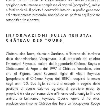
sprigiona note intense e complesse di agrumi (pompelmo), miele 
e frutti tropicali. Il palato è contraddistinto da un profilo generoso 
ed estremamente profondo, nonché da un perfetto equilibrio tra 
rotondità e freschezza.
INFORMAZIONI SULLA TENUTA:
CHÂTEAU DES TOURS
Château des Tours, situato a Sarrians, all’interno del territorio 
della denominazione Vacqueyras, è di proprietà del celebre 
Emmanuel Reynaud, titolare del leggendario Château Rayas a 
Châteauneuf-du-Pape e dal 1997 di Château Fonsalette, oltre 
che di Pignan. Louis Reynaud, figlio di Albert Reynaud 
(proprietario di Château Rayas dal 1880), acquistò la tenuta 
negli anni '30. Suo figlio Bernard si occupò in seguito della 
gestione di questa azienda agricola di carattere misto. La 
proprietà è stata poi tramandata all'interno della famiglia fino ad 
arrivare a Emmanuel Reynaud. Questa tenuta di 40 ettari 
produce con il nome Château des Tours un Vacqueyras Rouge 