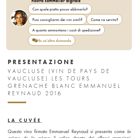
nostra sommelier digitale
Con quale piatto posso abbinarlo?
Puoi consigliarmi dei vini simili?
Come va servito?
A quanto ammontano i costi di spedizione?
Ho un'altra domanda
PRESENTAZIONE
VAUCLUSE (VIN DE PAYS DE
VAUCLUSE) LES TOURS
GRENACHE BLANC EMMANUEL
REYNAUD 2016
LA CUVÉE
Questo vino firmato Emmanuel Reynaud si presenta come 
la 
crème de la crème
: il calice dorato dai riflessi arancioni 