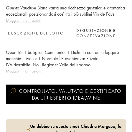
Questo Vaucluse Blanc vanta una ricchezza gustativa e aromatica
eccezionali, posizionandosi così tra i più sublimi Vin de Pays.
Maggiori informazioni
DEGUSTAZIONE E
DESCRIZIONE DEL LOTTO
CONSERVAZIONE
Quantità:
1 bottiglia
Commento:
1 Etichetta con delle leggere
macchie
Livello:
1
Normale
Provenienza:
privato
IVA detraibile:
no
Regione:
Valle del Rodano
Denominazione:
Vaucluse (Vin de Pays de Vaucluse)
Maggiori informazioni…
Proprietario:
Emmanuel Reynaud
CONTROLLATO, VALUTATO E CERTIFICATO
DA UN ESPERTO IDEALWINE
Un dubbio su questo vino? Chiedi a Margaux, la