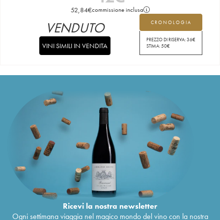
52,84
€
commissione inclusa
VENDUTO
CRONOLOGIA
PREZZO DI RISERVA:
36
€
VINI SIMILI IN VENDITA
STIMA:
50
€
Ricevi la nostra newsletter
Ogni settimana viaggia nel magico mondo del vino con la nostra