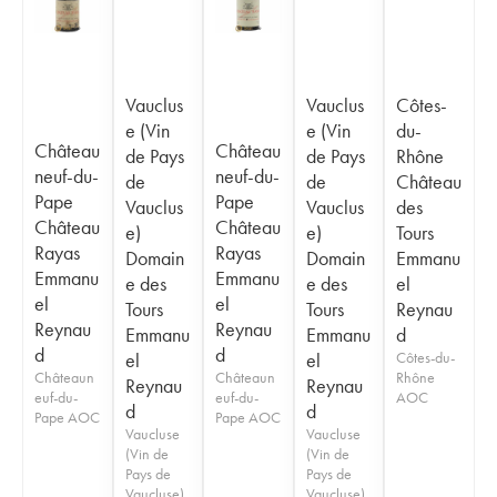
Vauclus
Vauclus
Côtes-
e (Vin
e (Vin
du-
Château
Château
de Pays
de Pays
Rhône
neuf-du-
neuf-du-
de
de
Château
Pape
Pape
Vauclus
Vauclus
des
Château
Château
e)
e)
Tours
Rayas
Rayas
Domain
Domain
Emmanu
Emmanu
Emmanu
e des
e des
el
el
el
Tours
Tours
Reynau
Reynau
Reynau
Emmanu
Emmanu
d
d
d
el
el
Côtes-du-
Châteaun
Châteaun
Rhône
Reynau
Reynau
euf-du-
euf-du-
AOC
d
d
Pape AOC
Pape AOC
Vaucluse
Vaucluse
(Vin de
(Vin de
Pays de
Pays de
Vaucluse)
Vaucluse)