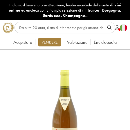
Ti diamo il benvenuto su iDealwine, leader mondiale delle
aste di vini
online
ed enoteca con un'ampia selezione di vini francesi:
Borgogna
,
Bordeaux
,
Champagne
...
Acquistare
Valutazione
Enciclopedia
VENDERE