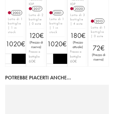
IGP
IGP
2017
2020
2003
2001
Lotto di 2
Lotto di 3
Lotto di 1
Lotto di 1
bottiglie
bottiglie
2013
bottiglia
bottiglia
| 0 aste
| 4 aste
Lotto di 1
| 1 in
| 1 in
bottiglia
stock
stock
120
€
180
€
| 0 aste
1020
€
1020
€
(
Prezzo di
(
Prezzo
72
€
riserva
)
attuale
)
Prezzo a
Prezzo a
(
Prezzo di
bottiglia
bottiglia
riserva
)
60
€
60
€
POTREBBE PIACERTI ANCHE…