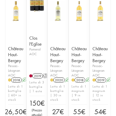
Clos
l'Eglise
Château
Château
Château
Château
Pomerol
Haut-
AOC
Haut-
Haut-
Haut-
Bergey
Bergey
Bergey
Bergey
Pessac-
Pessac-
Pessac-
Pessac-
Léognan
Léognan
Léognan
Léognan
AOC
AOC
AOC
AOC
2019
T
2018
A
2020
A
2018
A
T
2019
A
Lotto di 3
Lotto di 1
Lotto di 1
Lotto di 1
Lotto di 1
bottiglie
bottiglia
bottiglia
magnum
magnum
| 1 asta
| 60+ in
| 30 in
| 9 in
| 12 in
stock
stock
stock
stock
150
€
26,50
€
27
€
55
€
54
€
(
Prezzo
attuale
)