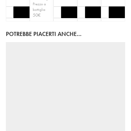
Prezzo a
bottiglia
50
€
POTREBBE PIACERTI ANCHE…