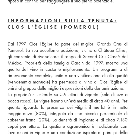
riposo in cantina per raggiungere il suo pieno potenziale.
INFORMAZIONI SULLA TENUTA:
CLOS L'ÉGLISE (POMEROL)
Dal 1997, Clos l'Eglise fa parte dei migliori Grands Crus di 
Pomerol. La sua eccellente posizione, vicino a Château Clinet, 
gli consente di rivendicare il rango di Second Cru Classé del 
Médoc. Proprietà della famiglia Garcin dal 1997, mostra una 
qualità del vino in costante miglioramento. Un programma di 
rinnovamento completo, unito a una vinificazione di alta qualità 
(vendemmia manuale) ha permesso al vino di Clos l'Eglise di 
unirsi al gruppo delle migliori espressioni della denominazione.
La proprietà si estende su 5,9 ettari di vigneto (solo di uve a 
bacca rossa). Le vigne hanno un’età media di circa 40 anni. Per 
quanto riguarda la presenza dei vitigni, il merlot è in netta 
maggioranza (80%), integrato da una piccola percentuale di 
cabernet franc (20%). La densità di impianto è di circa 7.150 
ceppi per ettaro. La gestione agronomica è tradizionale con 
lavorazioni in vigna e una conduzione ispirata ai principi della 