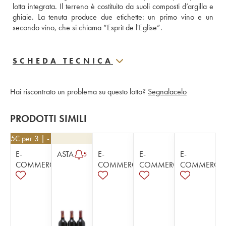
lotta integrata. Il terreno è costituito da suoli composti d’argilla e 
ghiaie. La tenuta produce due etichette: un primo vino e un 
secondo vino, che si chiama “Esprit de l'Eglise”.
SCHEDA TECNICA
Hai riscontrato un problema su questo lotto?
Segnalacelo
PRODOTTI SIMILI
3,85
€
per 3 | - 10%
E-
ASTA
E-
E-
E-
5
COMMERCE
COMMERCE
COMMERCE
COMMERCE