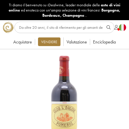
Ti diamo il benvenuto su iDealwine, leader mondiale delle
aste di vini
online
ed enoteca con un'ampia selezione di vini francesi:
Borgogna
,
Bordeaux
,
Champagne
...
Acquistare
Valutazione
Enciclopedia
VENDERE