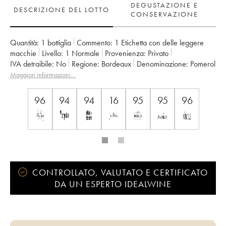
DEGUSTAZIONE E
DESCRIZIONE DEL LOTTO
CONSERVAZIONE
Quantità:
1 bottiglia
Commento:
1 Etichetta con delle leggere
macchie
Livello:
1
Normale
Provenienza:
privato
IVA detraibile:
no
Regione:
Bordeaux
Denominazione:
Pomerol
Proprietario:
Sylviane Garcin-Cathiard
Maggiori informazioni…
96
94
94
16
95
95
96
CONTROLLATO, VALUTATO E CERTIFICATO
DA UN ESPERTO IDEALWINE