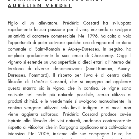
AURÉLIEN VERDET
Figlio di un allevatore, Frédéric Cossard ha sviluppato 
rapidamente la sua passione per il vino, iniziando a svolgere 
un’attività di carattere commerciale. Nel 1996, ha colto al volo 
l’opportunità di poter coltivare qualche ara di vigna nel territorio 
comunale di Saint-Romain e Auxey-Duresses. In seguito, ha 
ampliato gradualmente la sua tenuta di Chassoney. Oggi il 
vigneto si estende su una superficie di dieci ettari, all’interno del 
territorio di diverse denominazioni (Saint-Romain, Auxey-
Duresses, Pommard). Il rispetto per l'uva è al centro della 
filosofia di Frédéric Cossard, che si impegna ad applicare 
questo mantra sia in vigna, che in cantina. Le vigne sono 
coltivate nel modo più naturale possibile, senza utilizzo di 
prodotti chimici, e le vendemmie si svolgono manualmente. In 
cantina vengono utilizzati solo lieviti indigeni e ai mosti non 
viene aggiunta solforosa. Frédéric Cossard produce cuvée 
ispirate alla filosofia dei vini naturali, andando controcorrente 
rispetto ai viticoltori che in Borgogna applicano una coltivazione 
intensiva. Nel 2006, insieme alla sua compagna Laure, ha 