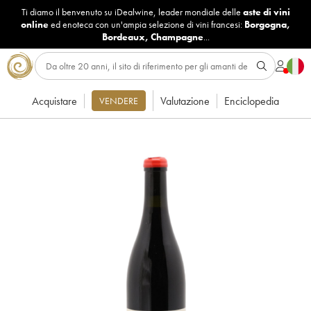
Ti diamo il benvenuto su iDealwine, leader mondiale delle
aste di vini
online
ed enoteca con un'ampia selezione di vini francesi:
Borgogna
,
Bordeaux
,
Champagne
...
Acquistare
Valutazione
Enciclopedia
VENDERE