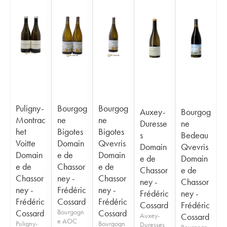
Puligny-
Bourgog
Bourgog
Auxey-
Bourgog
Montrac
ne
ne
Duresse
ne
het
Bigotes
Bigotes
s
Bedeau
Voitte
Domain
Qvevris
Domain
Qvevris
Domain
e de
Domain
e de
Domain
e de
Chassor
e de
Chassor
e de
Chassor
ney -
Chassor
ney -
Chassor
ney -
Frédéric
ney -
Frédéric
ney -
Frédéric
Cossard
Frédéric
Cossard
Frédéric
Cossard
Bourgogn
Cossard
Auxey-
Cossard
e AOC
Puligny-
Bourgogn
Duresses
Bourgogn