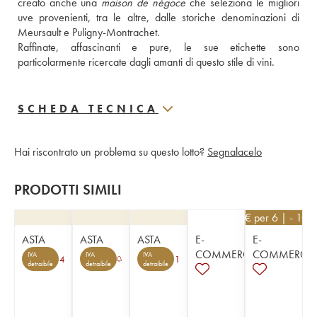
creato anche una 
maison de négoce
 che seleziona le migliori 
uve provenienti, tra le altre, dalle storiche denominazioni di 
Meursault e Puligny-Montrachet.
Raffinate, affascinanti e pure, le sue etichette sono 
particolarmente ricercate dagli amanti di questo stile di vini.
SCHEDA TECNICA
Hai riscontrato un problema su questo lotto?
Segnalacelo
PRODOTTI SIMILI
45
€
per 6 | - 10%
ASTA
ASTA
ASTA
E-
E-
COMMERCE
COMMERCE
IVA
IVA
IVA
4
1
detraibile
detraibile
detraibile