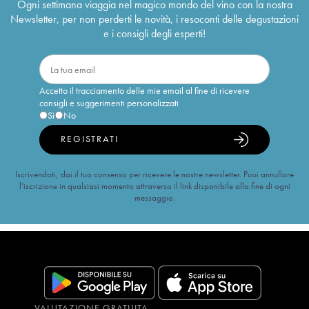
Ogni settimana viaggia nel magico mondo del vino con la nostra
Newsletter, per non perderti le novità, i resoconti delle degustazioni
e i consigli degli esperti!
Accetto il tracciamento delle mie email al fine di ricevere
consigli e suggerimenti personalizzati
Sì
No
REGISTRATI
Iscrivendoti, dai il tuo consenso per ricevere le nostre newsletter. Puoi annullare
l’iscrizione in qualsiasi momento attraverso il link disponibile alla fine di ogni
messaggio.
VALUTAZIONE GRATUITA