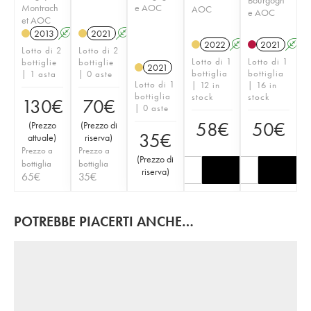
Montrach
e AOC
AOC
e AOC
et AOC
2013
A
K
2021
A
K
2022
A
K
2021
A
Lotto di 2
Lotto di 2
Lotto di 1
Lotto di 1
bottiglie
bottiglie
2021
bottiglia
bottiglia
| 1 asta
| 0 aste
Lotto di 1
| 12 in
| 16 in
bottiglia
stock
stock
130
€
70
€
| 0 aste
58
€
50
€
(
Prezzo
(
Prezzo di
35
€
attuale
)
riserva
)
Prezzo a
Prezzo a
(
Prezzo di
bottiglia
bottiglia
riserva
)
65
€
35
€
POTREBBE PIACERTI ANCHE…