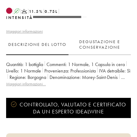
A
K
11.5
%
0.75
L
INTENSITÀ
Maggiori informazioni
DEGUSTAZIONE E
DESCRIZIONE DEL LOTTO
CONSERVAZIONE
Quantità:
1 bottiglia
Commenti:
1 Normale
,
1 Capsula in cera
Livello:
1
Normale
Provenienza:
professionista
IVA detraibile:
sì
Regione:
Borgogna
Denominazione:
Morey-Saint-Denis
Proprietario:
Domaine de Chassorney - Frédéric Cossard
Maggiori informazioni…
CONTROLLATO, VALUTATO E CERTIFICATO
DA UN ESPERTO IDEALWINE