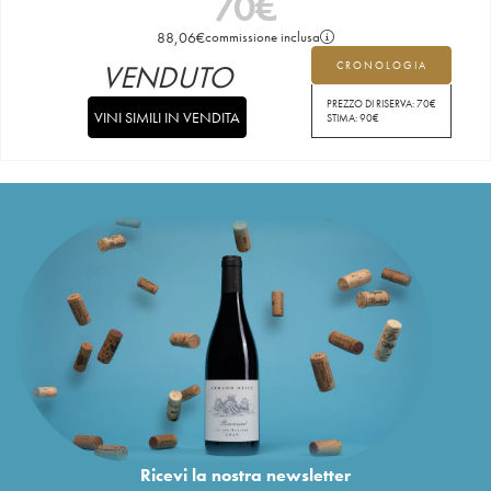
70
€
88,06
€
commissione inclusa
VENDUTO
CRONOLOGIA
PREZZO DI RISERVA:
70
€
VINI SIMILI IN VENDITA
STIMA:
90
€
Ricevi la nostra newsletter