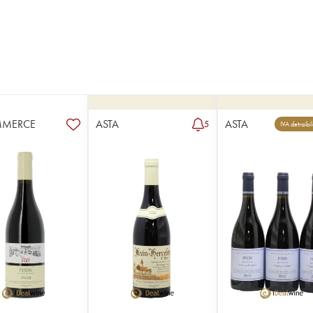
MMERCE
ASTA
ASTA
5
IVA detraibi