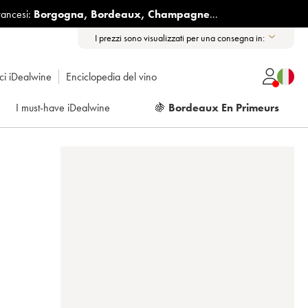
rancesi:
Borgogna
,
Bordeaux
,
Champagne
...
I prezzi sono visualizzati per una consegna in:
ici iDealwine
Enciclopedia del vino
I must-have iDealwine
🍇
Bordeaux En Primeurs
-