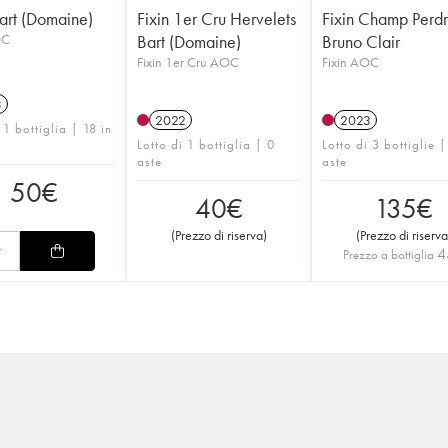
Bart (Domaine)
Fixin 1er Cru Hervelets
Fixin Champ Perdr
OC
Bart (Domaine)
Bruno Clair
Fixin 1er Cru AOC
Fixin AOC
3
2022
2023
 1 bottiglia | 18 in
Lotto di 1 bottiglia | 0
Lotto di 3 bottiglie |
aste
aste
50
€
40
€
135
€
(
Prezzo di riserva
)
(
Prezzo di riserva
4
Prezzo a bottiglia