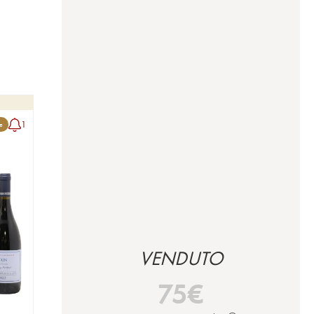
1
le
VENDUTO
75
€