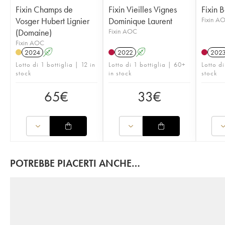
Fixin Champs de
Fixin Vieilles Vignes
Fixin 
Vosger Hubert Lignier
Dominique Laurent
Fixin A
(Domaine)
Fixin AOC
Fixin AOC
2024
A
2022
A
202
Lotto di 1 bottiglia | 12 in
Lotto di 1 bottiglia | 60+
Lotto di
stock
in stock
stock
65
€
33
€
POTREBBE PIACERTI ANCHE…