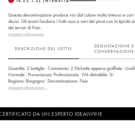
14.5
%
1.5
L
INTENSITÀ
Questa denominazione produce vini dal colore molto intenso e con 
decisi. Gli aromi fondono i frutti rossi e neri del pinot con la tipicità 
dei terroir di Fixin.
Maggiori informazioni
DEGUSTAZIONE E
DESCRIZIONE DEL LOTTO
CONSERVAZIONE
Quantità:
2 bottiglie
Commento:
2 Etichette appena graffiate
Livell
Normale
Provenienza:
professionista
IVA detraibile:
sì
Regione:
Borgogna
Denominazione:
Fixin
Maggiori informazioni…
CERTIFICATO DA UN ESPERTO IDEALWINE