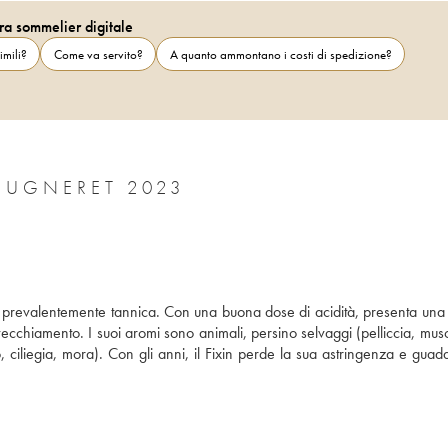
ra sommelier digitale
imili?
Come va servito?
A quanto ammontano i costi di spedizione?
MUGNERET 2023
 è prevalentemente tannica. Con una buona dose di acidità, presenta una s
nvecchiamento. I suoi aromi sono animali, persino selvaggi (pelliccia, musc
nero, ciliegia, mora). Con gli anni, il Fixin perde la sua astringenza e guad