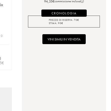
94,35
€
commissione inclusa
ix
CRONOLOGIA
PREZZO DI RISERVA:
70
€
STIMA:
90
€
 0
VINI SIMILI IN VENDITA
)
5
€