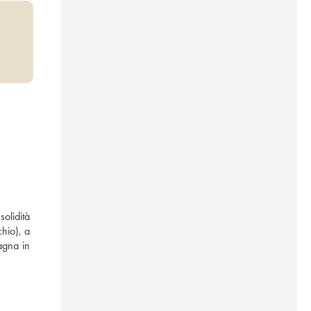
olidità 
hio), a 
agna in 