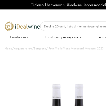
Ti diamo il benvenuto su iDealwine, leader mondia
I nostri vini
I nostri vini per regione
Le nos
Home
/
Acquistare vini
/
Borgogna
/
Fixin Vieille Vigne Mongeard-Mugneret 2023 - L