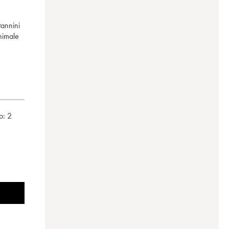
tannini
animale
o:
2