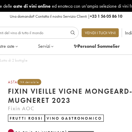
le delle
aste di vini online
ed enoteca con un'ampia selezione di vini f
Una domanda?
Contatta il nostro Servizio Clienti
|
+33 1 56 05 86 10
Ind
VENDI I TUOI VINI
tre aste
Servizi
✨Personal Sommelier
otto di 2 bottiglie
ASTA
IVA detraibile
FIXIN VIEILLE VIGNE MONGEARD
MUGNERET 2023
Fixin AOC
FRUTTI ROSSI
VINO GASTRONOMICO