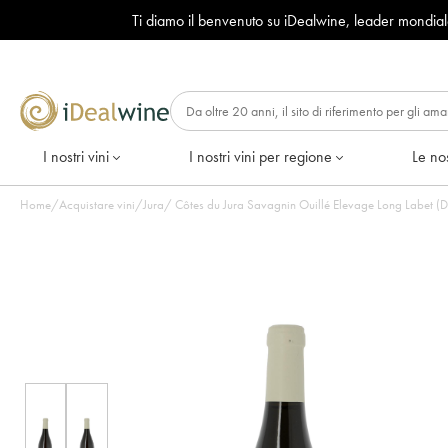
Ti diamo il benvenuto su iDealwine, leader mondia
I nostri vini
I nostri vini per regione
Le nos
Home
/
Acquistare vini
/
Jura
/