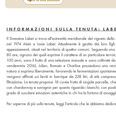
Ho un'altra domanda
INFORMAZIONI SULLA TENUTA: LAB
Il Domaine Labet si trova all'estremità meridionale del vigneto dell
nel 1974 Alain e Josie Labet. Attualmente è gestito dai loro figli:
appezzamenti, situati nel territorio di quattro comuni. Seguendo una f
80 are, ognuno dei quali esprime il carattere di un particolare terroir,
100 anni, sono il frutto di una selezione massale e sono coltivate da m
vendemmia 2016). Julien, Romain e Charline possiedono una vera e pr
natura si esprima liberamente, favorendo le fermentazioni spontanee e lim
vengono affinati sui lieviti in barrique da 228 litri, di età compre
filtrazione. La tenuta propone 18 cuvée frutto di singole parcelle, ch
con chardonnay e savagnin per quanto riguarda i bianchi; con pouls
grado di suscitare emozioni autentiche in chi ha la fortuna di assaggiar
Per saperne di più sulla tenuta, leggi l'articolo che le abbiamo dedica