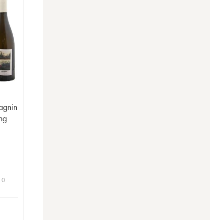
agnin
ng
 0