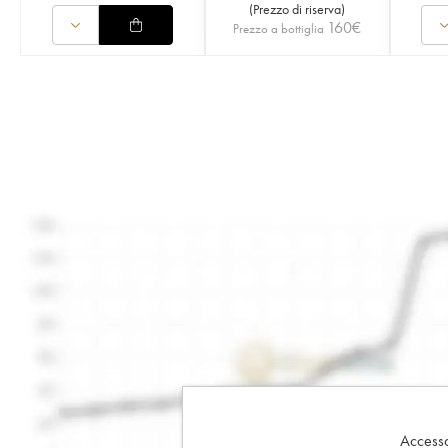
(
Prezzo di riserva
)
160
€
Prezzo a bottiglia
Accesso 