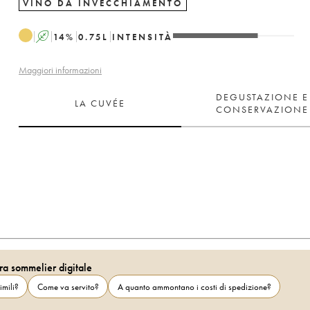
VINO DA INVECCHIAMENTO
A
14
%
0.75
L
INTENSITÀ
Maggiori informazioni
DEGUSTAZIONE E
LA CUVÉE
CONSERVAZIONE
ra sommelier digitale
imili?
Come va servito?
A quanto ammontano i costi di spedizione?