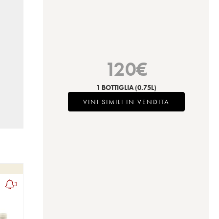
120
€
1 BOTTIGLIA
(0.75L)
VINI SIMILI IN VENDITA
3