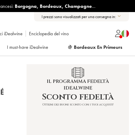
rancesi:
Borgogna
,
Bordeaux
,
Champagne
...
I prezzi sono visualizzati per una consegna in:
ici iDealwine
Enciclopedia del vino
I must-have iDealwine
🍇
Bordeaux En Primeurs
IL PROGRAMMA FEDELTÀ
IDEALWINE
É
Sconto fedeltà
)
Ottieni dei buoni sconto con i tuoi acquisti!