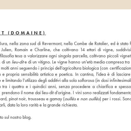
ET (DOMAINE)
o Jura, nella zona sud di Revermont, nella Combe de Rotalier, ed è stato 
 Julien, Romain e Charline, che coltivano 14 ettari di vigne, suddivisi
ilosofia tesa a valorizzare ogni singola parcella, coltivano piccoli vignet
 di un 
lieu-dit
 e di un vitigno. Le vigne hanno un'età media compresa tra i
olti anni seguendo i principi dell’agricoltura biologica (con certificazion
opria sensibilità artistica e poetica. In cantina, l'idea è di lasciare 
itando l’utilizzo degli additivi alla sola solforosa (in dosi infinitesimali).
sa tra i quattro e i quindici anni, senza procedere a chiarifica e spesso
e prendono il nome dai lieu-dit d’origine. I vini sono realizzati fondament
ard, pinot noir, trousseau e gamay (
ouillés
 e 
non ouillés
) per i rossi. Sono
li, data la loro rarità e la grande richiesta.
to sul nostro blog.