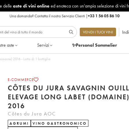
le delle
aste di vini online
ed enoteca con un'ampia selezione di vini f
Una domanda?
Contatta il nostro Servizio Clienti
|
+33 1 56 05 86 10
Ind
VENDI I TUOI VINI
tre aste
Servizi
✨Personal Sommelier
Côtes du Jura Savagnin Ouillé Elevage Long Labet (Domaine) 2016 - Lotto di 1 bottiglia
E-COMMERCE
CÔTES DU JURA SAVAGNIN OUILL
ELEVAGE LONG LABET (DOMAINE
2016
Côtes du Jura AOC
AGRUMI
VINO GASTRONOMICO