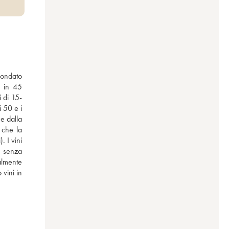
fondato 
 in 45 
i di 15-
 50 e i 
e dalla 
che la 
 I vini 
 senza 
almente 
 vini in 