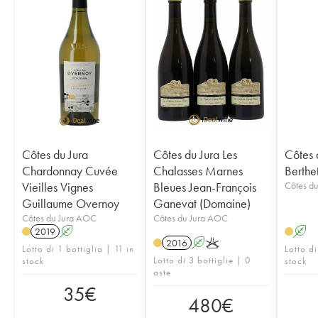
Côtes du Jura
Côtes du Jura Les
Côtes 
Chardonnay Cuvée
Chalasses Marnes
Berthe
Vieilles Vignes
Bleues Jean-François
Côtes d
Guillaume Overnoy
Ganevat (Domaine)
Côtes du Jura AOC
Côtes du Jura AOC
2019
A
A
2016
A
K
Lotto di 1 bottiglia | 11 in
Lotto di
Lotto di 3 bottiglie | 0
stock
stock
aste
35
€
480
€