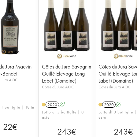
du Jura Macvin
Côtes du Jura Savagnin
Côtes du Jura Sav
t-Bondet
Ouillé Elevage Long
Ouillé Elevage Lo
u Jura AOC
Labet (Domaine)
Labet (Domaine)
Côtes du Jura AOC
Côtes du Jura AOC
2020
A
2020
A
 1 bottiglia | 18 in
Lotto di 3 bottiglie | 0
Lotto di 3 bottiglie |
aste
aste
22
€
243
€
243
€