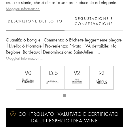
cru a se stante, che si dimostra sempre seducente ed elegante.
Maggiori informazioni
DEGUSTAZIONE E
DESCRIZIONE DEL LOTTO
CONSERVAZIONE
Quantità:
6 bottiglie
Commento:
6 Etichette leggermente piegate
Livello:
6
Normale
Provenienza:
privato
IVA detraibile:
no
Regione:
Bordeaux
Denominazione:
Saint-Julien
Proprietario:
Didier Cuvelier
Maggiori informazioni…
90
15.5
92
92
CONTROLLATO, VALUTATO E CERTIFICATO
DA UN ESPERTO IDEALWINE