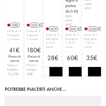
legno a
Julien
partire
AOC
da 6 bt)
Saint-
Julien
AOC
1982
2021
T
2019
2021
T
2020
T
Lotto di 3
Lotto di 3
Lotto di 1
Lotto di 1
Lotto di 1
bottiglie
magnum
bottiglia
bottiglia
bottiglia
| 0 aste
| 0 aste
| 12 in
| 15 in
| 25 in
stock
stock
stock
41
€
180
€
28
€
60
€
35
€
(
Prezzo di
(
Prezzo di
riserva
)
riserva
)
Prezzo a
Prezzo a
bottiglia
bottiglia
13,67
€
60
€
POTREBBE PIACERTI ANCHE…