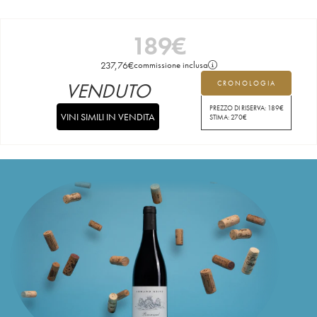
189
€
237,76
€
commissione inclusa
VENDUTO
CRONOLOGIA
PREZZO DI RISERVA:
189
€
VINI SIMILI IN VENDITA
STIMA:
270
€