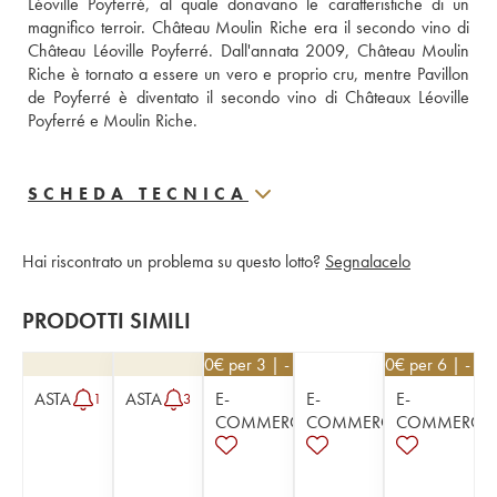
Léoville Poyferré, al quale donavano le caratteristiche di un 
magnifico terroir. Château Moulin Riche era il secondo vino di 
Château Léoville Poyferré. Dall'annata 2009, Château Moulin 
Riche è tornato a essere un vero e proprio cru, mentre Pavillon 
de Poyferré è diventato il secondo vino di Châteaux Léoville 
Poyferré e Moulin Riche.
SCHEDA TECNICA
Hai riscontrato un problema su questo lotto?
Segnalacelo
PRODOTTI SIMILI
25,20
€
per 3 | - 10%
31,50
€
per 6 | - 1
ASTA
ASTA
E-
E-
E-
1
3
COMMERCE
COMMERCE
COMMERCE