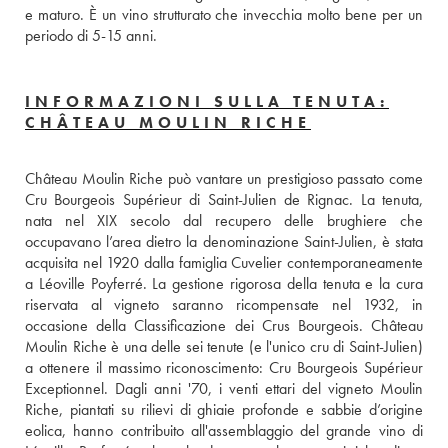
e maturo. È un vino strutturato che invecchia molto bene per un 
periodo di 5-15 anni.
INFORMAZIONI SULLA TENUTA:
CHÂTEAU MOULIN RICHE
Château Moulin Riche può vantare un prestigioso passato come 
Cru Bourgeois Supérieur di Saint-Julien de Rignac. La tenuta, 
nata nel XIX secolo dal recupero delle brughiere che 
occupavano l’area dietro la denominazione Saint-Julien, è stata 
acquisita nel 1920 dalla famiglia Cuvelier contemporaneamente 
a Léoville Poyferré. La gestione rigorosa della tenuta e la cura 
riservata al vigneto saranno ricompensate nel 1932, in 
occasione della Classificazione dei Crus Bourgeois. Château 
Moulin Riche è una delle sei tenute (e l'unico cru di Saint-Julien) 
a ottenere il massimo riconoscimento: Cru Bourgeois Supérieur 
Exceptionnel. Dagli anni '70, i venti ettari del vigneto Moulin 
Riche, piantati su rilievi di ghiaie profonde e sabbie d’origine 
eolica, hanno contribuito all'assemblaggio del grande vino di 