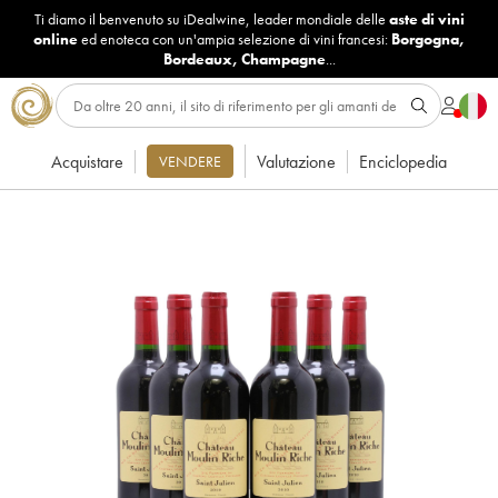
Ti diamo il benvenuto su iDealwine, leader mondiale delle
aste di vini
online
ed enoteca con un'ampia selezione di vini francesi:
Borgogna
,
Bordeaux
,
Champagne
...
Acquistare
Valutazione
Enciclopedia
VENDERE