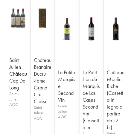
Saint-
Château
Julien
Branaire
La Petite
Le Petit
Château
Château
Ducru
Marquis
Lion du
Moulin
Cap De
4ème
e
Marquis
Riche
Long
Grand
Second
de Las
(Cassett
Saint-
Cru
Julien
Vin
Cases
a in
Classé
AOC
Saint-
Second
legno a
Saint-
Julien
Julien
Vin
partire
AOC
AOC
(Cassett
da 12
a in
bt)
Saint-