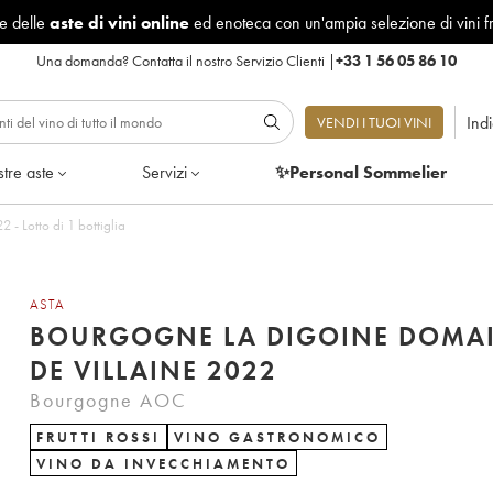
le delle
aste di vini online
ed enoteca con un'ampia selezione di vini f
Una domanda?
Contatta il nostro Servizio Clienti
|
+33 1 56 05 86 10
Ind
VENDI I TUOI VINI
tre aste
Servizi
✨Personal Sommelier
- Lotto di 1 bottiglia
ASTA
BOURGOGNE LA DIGOINE DOMA
DE VILLAINE 2022
Bourgogne AOC
FRUTTI ROSSI
VINO GASTRONOMICO
VINO DA INVECCHIAMENTO