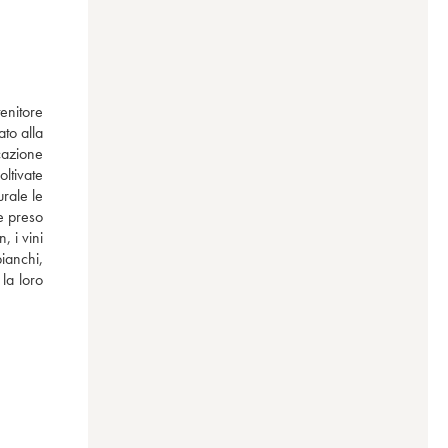
nitore 
to alla 
azione 
tivate 
rale le 
 preso 
i vini 
ianchi, 
la loro 