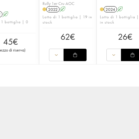
Rully 1er Cru AOC
2022
A
2024
A
2
A
Lotto di 1 bottiglia | 19 in
Lotto di 1 bottiglia 
 1 bottiglia | 0
stock
in stock
62
€
26
€
45
€
rezzo di riserva
)