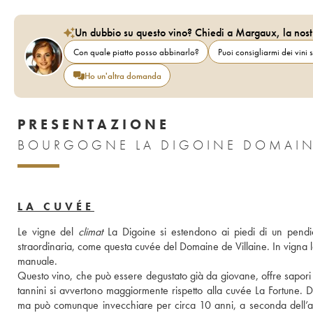
Un dubbio su questo vino? Chiedi a Margaux, la nost
Con quale piatto posso abbinarlo?
Puoi consigliarmi dei vini s
Ho un'altra domanda
PRESENTAZIONE
BOURGOGNE LA DIGOINE DOMAINE
LA CUVÉE
Le vigne del 
climat
 La Digoine si estendono ai piedi di un pendio
straordinaria, come questa cuvée del Domaine de Villaine. In vigna l
manuale.
Questo vino, che può essere degustato già da giovane, offre sapori di 
tannini si avvertono maggiormente rispetto alla cuvée La Fortune. 
ma può comunque invecchiare per circa 10 anni, a seconda dell’ann