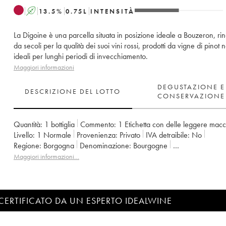
A
13.5
%
0.75
L
INTENSITÀ
La Digoine è una parcella situata in posizione ideale a Bouzeron, ri
da secoli per la qualità dei suoi vini rossi, prodotti da vigne di pinot n
ideali per lunghi periodi di invecchiamento.
Maggiori informazioni
DEGUSTAZIONE E
DESCRIZIONE DEL LOTTO
CONSERVAZIONE
Quantità:
1 bottiglia
Commento:
1 Etichetta con delle leggere mac
Livello:
1
Normale
Provenienza:
privato
IVA detraibile:
no
Regione:
Borgogna
Denominazione:
Bourgogne
Proprietario:
Domaine de Villaine
Maggiori informazioni…
CERTIFICATO DA UN ESPERTO IDEALWINE