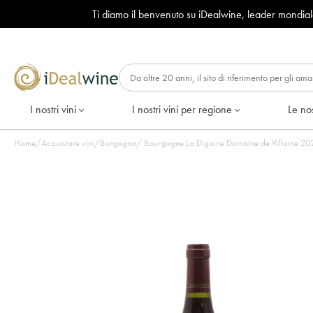
Ti diamo il benvenuto su iDealwine, leader mondia
I nostri vini
I nostri vini per regione
Le nos
Home
/
Acquistare vini
/
Borgogna
/
Bourgogne La Digoine Domaine de Villaine 2022 