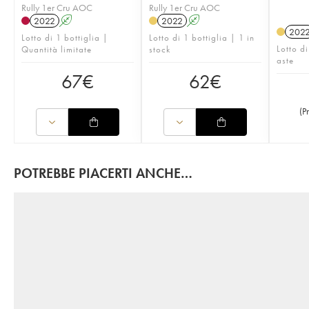
Rully 1er Cru AOC
Rully 1er Cru AOC
2022
A
2022
A
202
Lotto di 1 bottiglia |
Lotto di 1 bottiglia | 1 in
Lotto di
Quantità limitate
stock
aste
67
€
62
€
(
P
POTREBBE PIACERTI ANCHE…