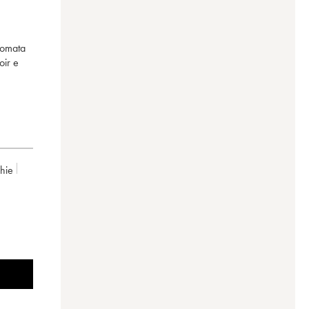
nomata
oir e
chie