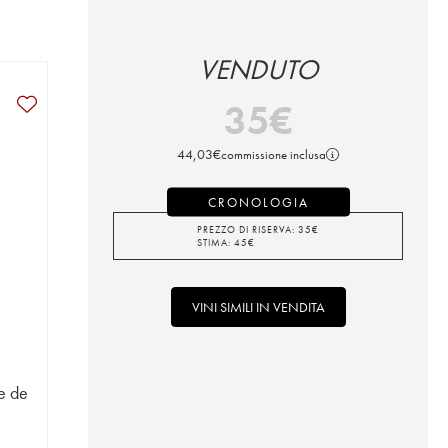
VENDUTO
35
€
44,03
€
commissione inclusa
CRONOLOGIA
PREZZO DI RISERVA:
35
€
STIMA:
45
€
VINI SIMILI IN VENDITA
e de