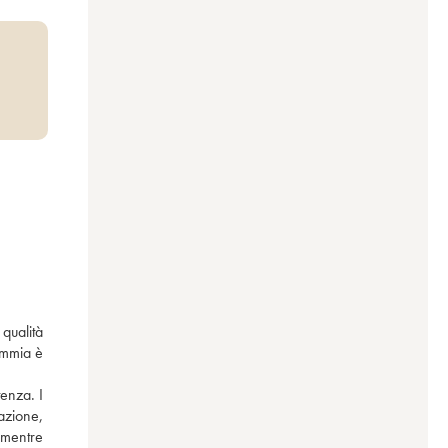
ualità 
emmia è 
enza. I 
zione, 
mentre 