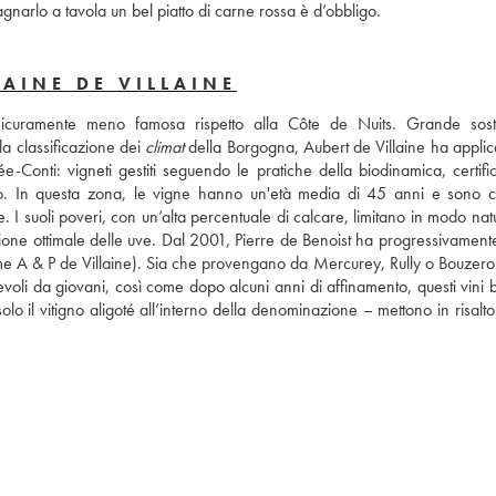
arlo a tavola un bel piatto di carne rossa è d’obbligo.
AINE DE VILLAINE
sicuramente meno famosa rispetto alla Côte de Nuits. Grande soste
 classificazione dei 
climat
 della Borgogna, Aubert de Villaine ha applica
e-Conti: vigneti gestiti seguendo le pratiche della biodinamica, certific
ano. In questa zona, le vigne hanno un'età media di 45 anni e sono col
ne. I suoli poveri, con un’alta percentuale di calcare, limitano in modo natu
zione ottimale delle uve. Dal 2001, Pierre de Benoist ha progressivamente
A & P de Villaine). Sia che provengano da Mercurey, Rully o Bouzeron, 
voli da giovani, così come dopo alcuni anni di affinamento, questi vini b
o il vitigno aligoté all’interno della denominazione – mettono in risalto 