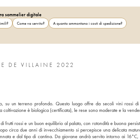
ra sommelier digitale
imili?
Come va servito?
A quanto ammontano i costi di spedizione?
 DE VILLAINE 2022
, su un terreno profondo. Questo luogo offre da secoli vini rossi di q
a coltivazione è biologica (certificata), le rese sono moderate e la vend
frutti rossi e un buon equilibrio al palato, con rotondità e buona persist
Dopo circa due anni di invecchiamento si percepisce una delicata matura
ata e dal tipo di cantina. Da giovane andrà servito intorno ai 16°C, 