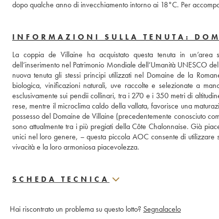
dopo qualche anno di invecchiamento intorno ai 18°C. Per accompagn
INFORMAZIONI SULLA TENUTA: DOM
La coppia de Villaine ha acquistato questa tenuta in un’area 
dell’inserimento nel Patrimonio Mondiale dell’Umanità UNESCO della
nuova tenuta gli stessi principi utilizzati nel Domaine de la Romané
biologica, vinificazioni naturali, uve raccolte e selezionate a m
esclusivamente sui pendii collinari, tra i 270 e i 350 metri di altitudi
rese, mentre il microclima caldo della vallata, favorisce una matura
possesso del Domaine de Villaine (precedentemente conosciuto come 
sono attualmente tra i più pregiati della Côte Chalonnaise. Già piace
unici nel loro genere, – questa piccola AOC consente di utilizzare sol
vivacità e la loro armoniosa piacevolezza.
SCHEDA TECNICA
Hai riscontrato un problema su questo lotto?
Segnalacelo