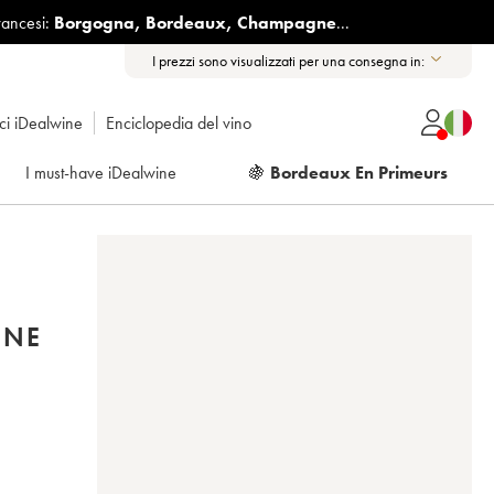
rancesi:
Borgogna
,
Bordeaux
,
Champagne
...
I prezzi sono visualizzati per una consegna in:
ici iDealwine
Enciclopedia del vino
I must-have iDealwine
🍇
Bordeaux En Primeurs
INE