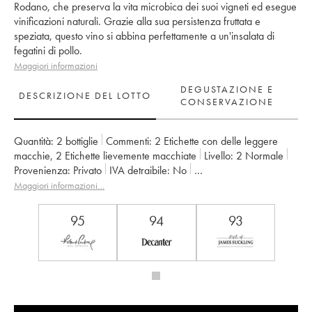
Rodano, che preserva la vita microbica dei suoi vigneti ed esegue
vinificazioni naturali. Grazie alla sua persistenza fruttata e
speziata, questo vino si abbina perfettamente a un'insalata di
fegatini di pollo.
Maggiori informazioni
DEGUSTAZIONE E
DESCRIZIONE DEL LOTTO
CONSERVAZIONE
Quantità:
2 bottiglie
Commenti:
2 Etichette con delle leggere
macchie
,
2 Etichette lievemente macchiate
Livello:
2
Normale
Provenienza:
privato
IVA detraibile:
no
Regione:
Valle del Rodano
Denominazione:
Cairanne
Maggiori informazioni…
Proprietario:
Marcel Richaud
95
94
93