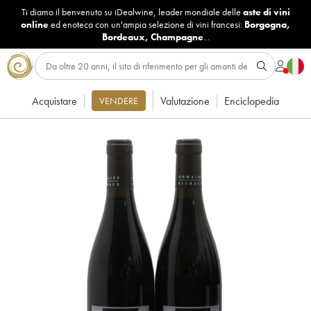
Ti diamo il benvenuto su iDealwine, leader mondiale delle
aste di vini
online
ed enoteca con un'ampia selezione di vini francesi:
Borgogna
,
Bordeaux
,
Champagne
...
Acquistare
Valutazione
Enciclopedia
VENDERE