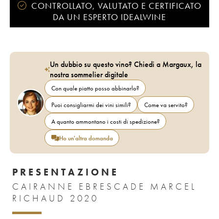
CONTROLLATO, VALUTATO E CERTIFICATO
DA UN ESPERTO IDEALWINE
Un dubbio su questo vino? Chiedi a Margaux, la
nostra sommelier digitale
Con quale piatto posso abbinarlo?
Puoi consigliarmi dei vini simili?
Come va servito?
A quanto ammontano i costi di spedizione?
Ho un'altra domanda
PRESENTAZIONE
CAIRANNE EBRESCADE MARCEL
RICHAUD 2020