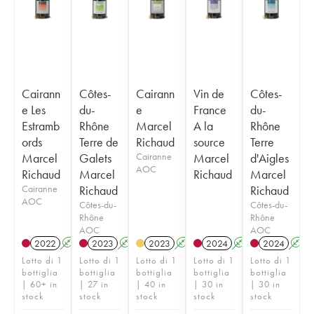
Cairann
Côtes-
Cairann
Vin de
Côtes-
e Les
du-
e
France
du-
Estramb
Rhône
Marcel
A la
Rhône
ords
Terre de
Richaud
source
Terre
Marcel
Galets
Cairanne
Marcel
d'Aigles
AOC
Richaud
Marcel
Richaud
Marcel
Cairanne
Richaud
Richaud
AOC
Côtes-du-
Côtes-du-
Rhône
Rhône
AOC
AOC
2022
A
2023
A
2023
A
2024
A
2024
A
Lotto di 1
Lotto di 1
Lotto di 1
Lotto di 1
Lotto di 1
bottiglia
bottiglia
bottiglia
bottiglia
bottiglia
| 60+ in
| 27 in
| 40 in
| 30 in
| 30 in
stock
stock
stock
stock
stock