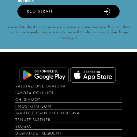
Sì
No
REGISTRATI
Iscrivendoti, dai il tuo consenso per ricevere le nostre newsletter. Puoi annullare
l’iscrizione in qualsiasi momento attraverso il link disponibile alla fine di ogni
messaggio.
VALUTAZIONE GRATUITA
LAVORA CON NOI
CHI SIAMO?
I NOSTRI IMPEGNI
TARIFFE E TEMPI DI CONSEGNA
TENUTE PARTNER
STAMPA
DOMANDE FREQUENTI