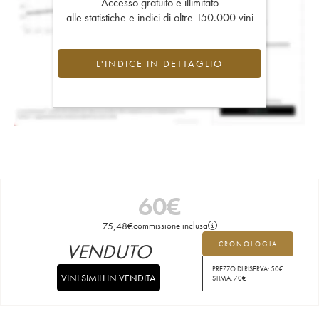
Accesso gratuito e illimitato
alle statistiche e indici di oltre 150.000 vini
L'INDICE IN DETTAGLIO
60
€
75,48
€
commissione inclusa
VENDUTO
CRONOLOGIA
PREZZO DI RISERVA:
50
€
VINI SIMILI IN VENDITA
STIMA:
70
€