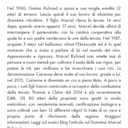
Nel 1960, Gaston Richaud si sposa e sua moglie eredita 12 
ettari di terreno. Lascia quindi il suo lavoro di ebanista per 
diventare viticoltore. Il figlio Marcel rileva la tenuta 14 anni 
dopo, quando aveva appena 17 anni. Marcel decide allora di 
interrompere il partenariato con la cantina cooperativa alla 
quale lui e suo padre vendevano le uve della tenuta. Nel 1987, 
acquista 3 ettari nel bellissimo 
climat
 l’Ebrescade ed è in quel 
momento che si inizia a parlare di lui nel mondo del vino. 
Appassionato e rigoroso, Marcel Richaud non smette mai di 
pensare a nuovi metodi per coltivare il suolo delle sue vigne, per 
potare le viti, per vinificare e far invecchiare i suoi vini. La 
denominazione Cairanne deve molto al suo lavoro: grazie a lui, 
nel 2015, Cairanne è diventato un cru a pieno titolo. A poco a 
poco, i suoi figli hanno cominciato a occuparsi della conduzione 
della tenuta: Thomas e Claire dal 2014 e più recentemente 
Edith. Gli 80 ettari della proprietà sono gestiti in modo 
meticoloso: con vendemmie manuali, certificazione biologica e 
sono coltivati con ben 12 differenti vitigni! Si tratta di un vero e 
proprio punto di riferimento della regione. Maggiori 
informazioni: 
Leggi sul nostro blog l’articolo sul Domaine Marcel 