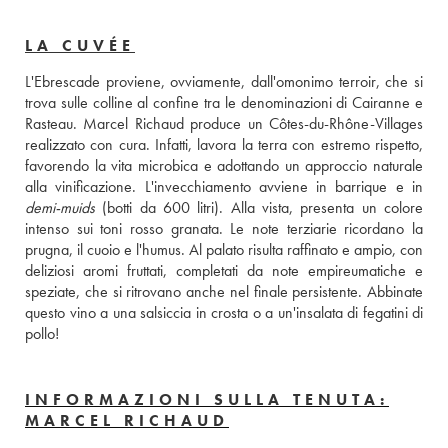
LA CUVÉE
L'Ebrescade proviene, ovviamente, dall'omonimo terroir, che si 
trova sulle colline al confine tra le denominazioni di Cairanne e 
Rasteau. Marcel Richaud produce un Côtes-du-Rhône-Villages 
realizzato con cura. Infatti, lavora la terra con estremo rispetto, 
favorendo la vita microbica e adottando un approccio naturale 
demi-muids
 (botti da 600 litri). Alla vista, presenta un colore 
intenso sui toni rosso granata. Le note terziarie ricordano la 
prugna, il cuoio e l'humus. Al palato risulta raffinato e ampio, con 
deliziosi aromi fruttati, completati da note empireumatiche e 
speziate, che si ritrovano anche nel finale persistente. Abbinate 
questo vino a una salsiccia in crosta o a un'insalata di fegatini di 
pollo!
INFORMAZIONI SULLA TENUTA:
MARCEL RICHAUD